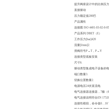
提升阀座设计中的比例压
直接驱动
压力额定值200巴
产品属性
连接图 ISO 4401-03-02-0-0
产品系列 DBET（E）
工作压力[bar]
420
流量[l/min]
2.
滑阀符号
P→T，P→Y
连接类型
底板安装
尺寸
6.
驱动类型
集成电子设备的
端口数量
3.
切换位置数量
2.
电源电压
24伏直流电
电气连接器
连接器，7极（6
电气连接说明
符合EN 175
连接性
模拟，命令值0…10 