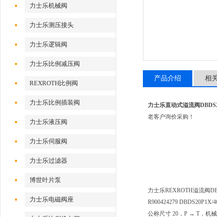
力士乐机械阀
力士乐测压接头
力士乐逻辑阀
力士乐比例减压阀
产品介绍
相
REXROTH比例阀
力士乐比例插装阀
力士乐直动式溢流阀DBDS20P
老客户询价采购！
力士乐液压阀
力士乐伺服阀
力士乐过滤器
博世叶片泵
力士乐REXROTH溢流阀DBDS
力士乐电磁阀座
R900424279 DBDS20P1X/4
公称尺寸 20，P → T，机