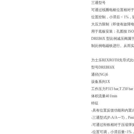
三通型号
可通过线圈电枢位置相对
位置控制，小滞后 < 1%
大压力限制（即使有故障
用于底板安装：孔图按 ISO 
DREB6X 型比例减压
制比例电磁铁进行。从而实
力士乐REXROTH先导式
型号DREBE6X
通径(NG)6
设备系列1X
工作压力P315 bar,T 250 bar
体积流量40 l/min
特征
-具有位置反馈功能和内置
-三通型式(P-A/A一T)，Pmi
-可通过衔铁相对于压缩弹
-位置可调，小滞后量<1