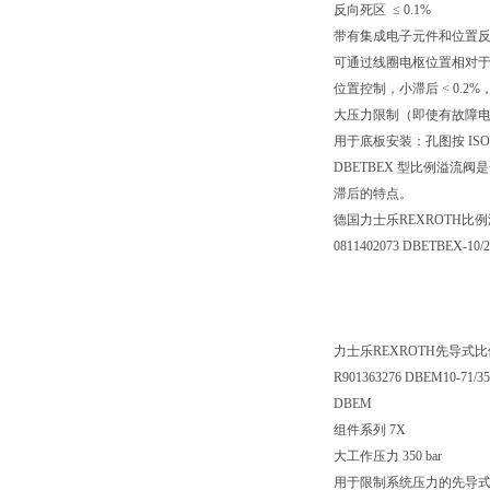
反向死区 ≤ 0.1%
带有集成电子元件和位置
可通过线圈电枢位置相对
位置控制，小滞后 < 0.2
大压力限制（即使有故障
用于底板安装：孔图按 ISO 
DBETBEX 型比例溢
滞后的特点。
德国力士乐REXROTH比
0811402073 DBETBEX-10
力士乐REXROTH先导式
R901363276 DBEM10-71/
DBEM
组件系列 7X
大工作压力 350 bar
用于限制系统压力的先导