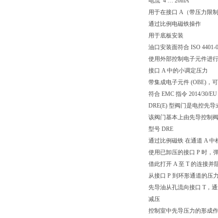
电流 4 … 20mA
用于在接口 A（带压力限
通过比例电磁铁操作
用于底板安装
油口安装面符合 ISO 4401-03-
使用外部控制电子元件进
接口 A 中的小调定压力
带集成电子元件 (OBE)，
符合 EMC 指令 2014/30/E
DRE(E) 型阀门是电
该阀门基本上由先导控制
型号 DRE
通过比例磁铁 在通道 A 
使用已卸压的接口 P 时
借此打开 A 至 T 的连接并阻
从接口 P 到环形通道的压
先导油从孔流向接口 T，
减压
控制室中先导压力的形成