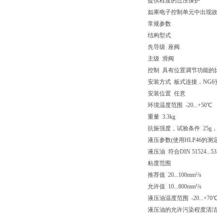
提供程度的过压保护
如果电子控制单元中出现故
常规参数
结构型式
先导级 座阀
主级 滑阀
控制 具有位置调节功能的
安装方式 板式连接，NG6安装孔 (
安装位置 任意
环境温度范围 -20...+50℃
重量 3.3kg
抗振强度，试验条件 25g，
液压参数(使用HLP46的测定
液压油 符合DIN 51524
粘度范围
推荐值 20...100mm²/s
允许值 10...800mm²/s
液压油温度范围 -20...+70
液压油的允许污染程度清洁度等级根据