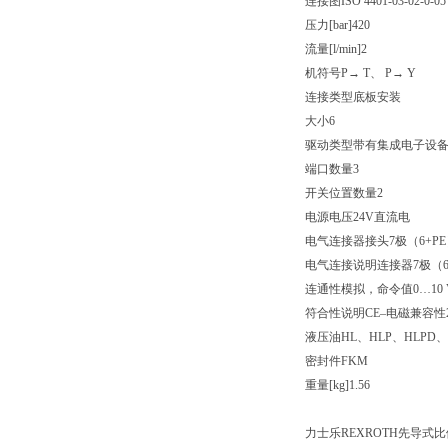
连接图ISO 4401-03-02-0-05
压力[bar]420
流量[l/min]2
机符号P→ T、 P→ Y
连接类型底板安装
大小6
驱动类型带有集成电子设
端口数量3
开关位置数量2
电源电压24V直流电
电气连接器接头7极（6+PE
电气连接说明连接器7极（6+PE
连通性模拟，命令值0…10 
符合性说明CE–电磁兼容性201
液压油HL、HLP、HLPD、
密封件FKM
重量[kg]1.56
力士乐REXROTH先导式