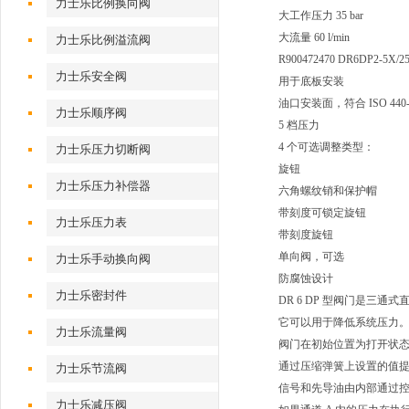
力士乐比例换向阀
大工作压力 35 bar
大流量 60 l/min
力士乐比例溢流阀
R900472470 DR6DP2-5X/
力士乐安全阀
用于底板安装
油口安装面，符合 ISO 440-
力士乐顺序阀
5 档压力
4 个可选调整类型：
力士乐压力切断阀
旋钮
力士乐压力补偿器
六角螺纹销和保护帽
带刻度可锁定旋钮
力士乐压力表
带刻度旋钮
单向阀，可选
力士乐手动换向阀
防腐蚀设计
力士乐密封件
DR 6 DP 型阀门是三
它可以用于降低系统压力
力士乐流量阀
阀门在初始位置为打开状态。
通过压缩弹簧上设置的值提
力士乐节流阀
信号和先导油由内部通过控
力士乐减压阀