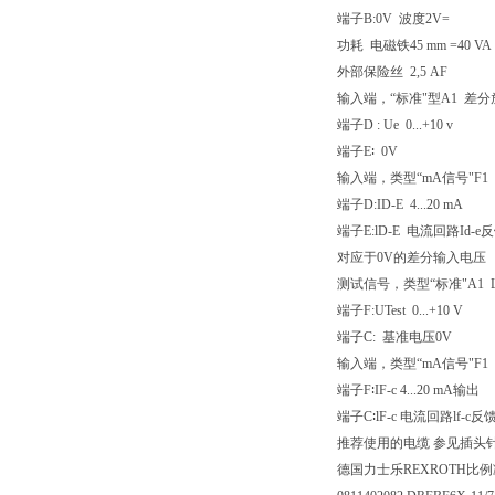
端子B:0V 波度2V=
功耗 电磁铁45 mm =40 VA
外部保险丝 2,5 AF
输入端，“标准"型A1 差分放大
端子D : Ue 0...+10 v
端子E∶ 0V
输入端，类型“mA信号"F1 负
端子D:ID-E 4...20 mA
端子E:lD-E 电流回路Id-e
对应于0V的差分输入电压 D
测试信号，类型“标准"A1 L
端子F:UTest 0...+10 V
端子C: 基准电压0V
输入端，类型“mA信号"F1 外部
端子F∶IF-c 4...20 mA输出
端子C∶lF-c 电流回路lf-c反
推荐使用的电缆 参见插头针脚配置小于
德国力士乐REXROTH比