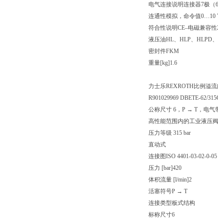
电气连接说明连接器7极（6+PE
连通性模拟，命令值0…10 
符合性说明CE–电磁兼容性201
液压油HL、HLP、HLPD、
密封件FKM
重量[kg]1.6
力士乐REXROTH比例溢流阀 D
R901029969 DBETE-62/31
公称尺寸 6，P → T，电气
高性能范围内的工业液压
压力等级 315 bar
直动式
连接图ISO 4401-03-02-0-05
压力 [bar]420
体积流量 [l/min]2
活塞符号P → T
连接类型板式结构
标称尺寸6