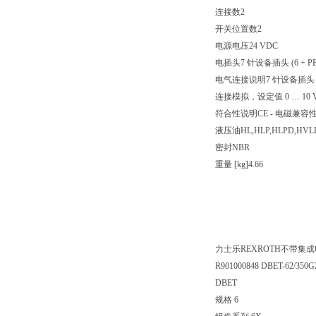
连接数2
开关位置数2
电源电压24 VDC
电插头7 针设备插头 (6 + PE
电气连接说明7 针设备插头 (6 +
连接模拟，设定值 0 … 10 
符合性说明CE - 电磁兼容性 20
液压油HL,HLP,HLPD,HVLP
密封NBR
重量 [kg]4.66
力士乐REXROTH不带集成
R901000848 DBET-62/350
DBET
规格 6