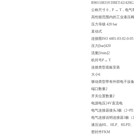
R901108319 DBET-62/420
公称尺寸 6，P → T，电气
高性能范围内的工业液压
压力等级 420 bar
直动式
连接图ISO 4401-03-02-0-05
压力[bar]420
流量[l/min]2
机符号P→ T
连接类型底板安装
大小6
驱动类型带有外部电子设
端口数量2
开关位置数量2
电源电压24V直流电
电气连接器接头3极（2+PE
电气连接说明连接器3极（2+PE
液压油HL、HLP、HLPD、
密封件FKM