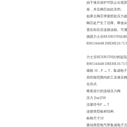
由于液压保护可防止出现
座，并且阀芯由此关闭。
如果主阀芯弹簧腔处压力
阀芯处产生了压降。释放从
需在卸压后连接油箱。可通
德国力士乐REXROTH比
R901344448 DBEME10-71
力士乐REXROTH比例溢流阀 D
R901344448 DBEME10-71
规格 10，P → T，集成电子
高性能范围内的工业液压
先导式
锥座设计的连续压力阀
压力 [bar]350
活塞符号P → T
连接类型板材结构
标称尺寸10
驱动类型电气带集成电子