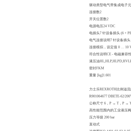
驱动类型电气带集成电子
连接数2
开关位置数2
电源电压24 VDC
电插头7 针设备插头 (6 + PE
电气连接说明7 针设备插头 (6 +
连接模拟，设定值 0 … 10 
符合性说明CE - 电磁兼容性 20
液压油HL,HLP,HLPD,HVLP
密封FKM
重量 [kg]1.601
力士乐REXROTH比例溢流阀 D
R901064677 DBETE-62/2
公称尺寸 6，P → T，P 
高性能范围内的工业液压
压力等级 200 bar
直动式