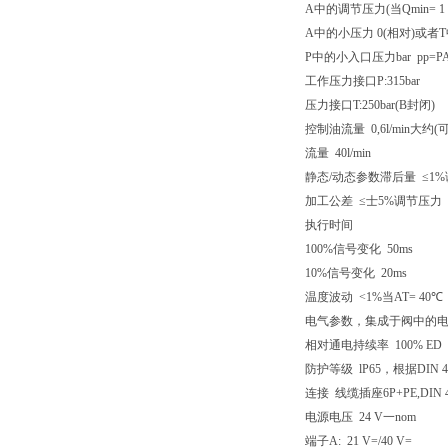
A中的调节压力(当Qmin= 1 Vm
A中的小压力 0(相对)或者T
Р中的小入口压力bar pp=P
工作压力接口P:315bar
压力接口T:250bar(B封闭)
控制油流量 0,6l/min大约(
流量 40l/min
静态/动态参数滞后量 ≤1
加工公差 ≤士5%调节压力
执行时间
100%信号变化 50ms
10%信号变化 20ms
温度波动 <1%当AT= 40℃
电气参数，集成于阀中的
相对通电持续率 100% ED
防护等级 lP65，根据DIN 400
连接 线缆插座6P+PE,DIN 4
电源电压 24 V一nom
端子A: 21 V=/40 V=