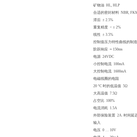
矿物油 HL, HLP
合适的密封材料 NBR, FK
滞后 ± 2.5%
重复精度 < ± 2%
线性 ± 3.5%
控制值压力特性曲线的制造公差
阶跃响应 ≈ 150ms
电源 24VDC
小控制电流 100mA
大控制电流 1600mA
电磁线圈的电阻
20 °C 时的低温值 5Ω
大高温值 7.5Ω
占空比 100%
电流消耗 1.5A
外部保险装置 2A. 时间延
输入
电压 0 … 10V