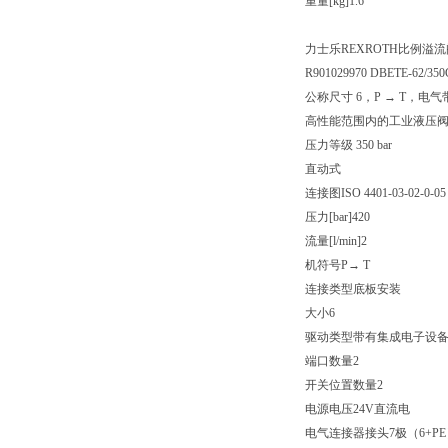
重量[kg]1.6
力士乐REXROTH比例溢流阀 D
R901029970 DBETE-62/35
公称尺寸 6，P → T，电气
高性能范围内的工业液压
压力等级 350 bar
直动式
连接图ISO 4401-03-02-0-05
压力[bar]420
流量[l/min]2
机符号P→ T
连接类型底板安装
大小6
驱动类型带有集成电子设
端口数量2
开关位置数量2
电源电压24V直流电
电气连接器接头7极（6+PE