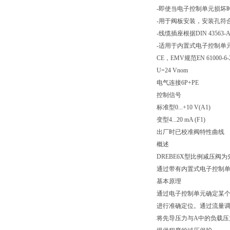
-即使当电子控制单元损坏时
-用于阀板安装，安装孔符合ISO
-线缆插座根据DIN 43563
-适用于内置式电子控制单
CE，EMV规范EN 61000-6-2
U=24 Vnom
电气连接6P+PE
控制信号
标准型0...+10 V(A1)
变型4...20 mA (F1)
出厂时已校准阀特性曲线
概述
DREBE6X型比例减压阀
通过带有内置式电子控制单
基本原理
通过电子控制单元确定某
进行准确定位。通过流量调节阀
将先导压力与A中的负载压力