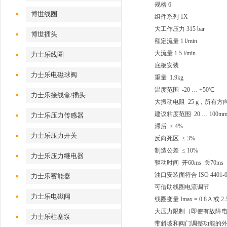
规格 6
博世线圈
组件系列 1X
大工作压力 315 bar
博世插头
额定流量 1 l/min
大流量 1.5 l/min
力士乐线圈
底板安装
力士乐电磁球阀
重量 1.9kg
温度范围 -20 … +50℃
力士乐接线盒/插头
大振动电阻 25 g，所有方向
建议粘度范围 20 … 100mm²
力士乐压力传感器
滞后 ≤ 4%
力士乐压力开关
反向死区 ≤ 3%
制造公差 ≤ 10%
力士乐压力继电器
驱动时间 开60ms 关70ms
油口安装面符合 ISO 4401-
力士乐蓄能器
可借助线圈电流调节
力士乐电磁阀
线圈变量 Imax = 0.8 A 或 2.
大压力限制（即使有故障
力士乐柱塞泵
带斜坡和阀门调整功能的