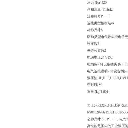
压力 [bar]420
体积流量 [l/min]2
活塞符号P → T
连接类型板材结构
标称尺寸6
驱动类型电气带集成电子
连接数2
开关位置数2
电源电压24 VDC
电插头7 针设备插头 (6 + PE
电气连接说明7 针设备插头 (6 +
液压油HL,HLP,HLPD,HVLP
密封FKM
重量 [kg]1.601
力士乐REXROTH比例溢流阀 D
R901029966 DBETE-62/50
公称尺寸 6，P → T，电气
高性能范围内的工业液压