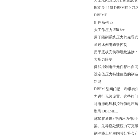
力士乐REXROTH带集成电
R901344448 DBEME10-71
DBEME
组件系列 7x
大工作压力 350 bar
用于限制系统压力的先导
通过比例电磁铁控制
用于底板安装和螺纹连接：油口
大压力限制
阀和控制电子元件都出自
设定值压力特性曲线的制造公
功能
DBEM 型阀门是一种带
力进行无级设置。这些阀
将电源电压和控制值电压
型号 DBEME...
施加在通道P中的压力作用
架。先导座处液压力可克服
制油路上的主阀芯处将会产