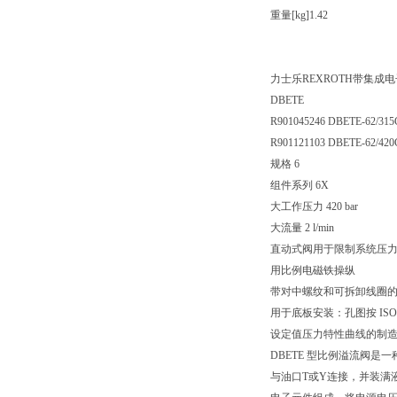
重量[kg]1.42
力士乐REXROTH带集成
DBETE
R901045246 DBETE-62/31
R901121103 DBETE-62/42
规格 6
组件系列 6X
大工作压力 420 bar
大流量 2 l/min
直动式阀用于限制系统压
用比例电磁铁操纵
带对中螺纹和可拆卸线圈
用于底板安装：孔图按 ISO 
设定值压力特性曲线的制
DBETE 型比例溢流阀
与油口T或Y连接，并装满