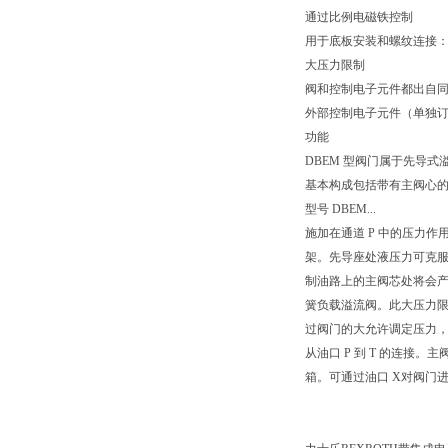
通过比例电磁铁控制
用于底板安装和螺纹连接：油口
大压力限制
阀和控制电子元件都出自
外部控制电子元件（单独
功能
DBEM 型阀门属于先导
基本构成包括带有主阀心
型号 DBEM...
施加在通道 P 中的压力
架。先导座处液压力可克服
制油路上的主阀芯处将会产
簧负载溢流阀。此大压力限
过阀门的大允许调定压力，
从油口 P 到 T 的连接
箱。可通过油口 X对阀门