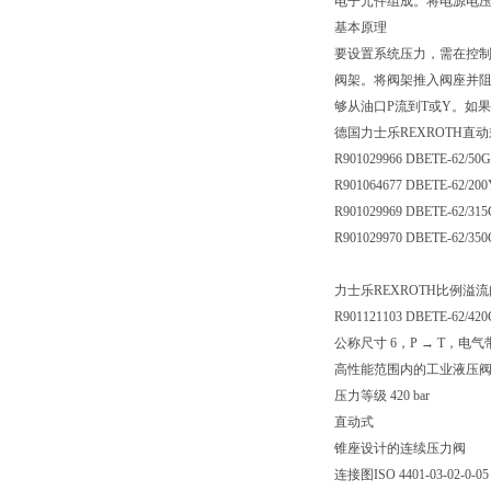
电子元件组成。将电源电压
基本原理
要设置系统压力，需在控
阀架。将阀架推入阀座并阻
够从油口P流到T或Y。如
德国力士乐REXROTH直
R901029966 DBETE-62/50
R901064677 DBETE-62/2
R901029969 DBETE-62/31
R901029970 DBETE-62/35
力士乐REXROTH比例溢流阀 D
R901121103 DBETE-62/42
公称尺寸 6，P → T，电气
高性能范围内的工业液压
压力等级 420 bar
直动式
锥座设计的连续压力阀
连接图ISO 4401-03-02-0-05