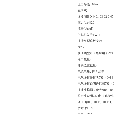
压力等级 50 bar
直动式
连接图ISO 4401-03-02-0-05
压力[bar]420
流量[l/min]2.
假脱机符号P→ T
连接类型底板安装
大小6
驱动类型带有集成电子设
端口数量2
开关位置数量2
电源电压24V直流电
电气连接器接头7极（6+PE
电气连接说明连接器7极（6+PE
连通性模拟，命令值0…10 
符合性说明CE–电磁兼容性201
液压油HL、HLP、HLPD、
密封件FKM