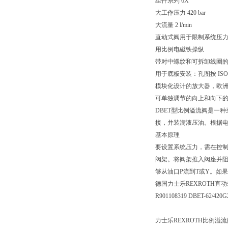
组件系列 6X
大工作压力 420 bar
大流量 2 l/min
直动式阀用于限制系统压
用比例电磁铁操纵
带对中螺纹和可拆卸线圈
用于底板安装：孔图按 ISO 
模块化设计的放大器，欧
可单独调节的向上和向下
DBET型比例溢流阀是一
接，并装满液压油。根据
基本原理
要设置系统压力，需在控
阀架。将阀架推入阀座并阻
够从油口P流到T或Y。如
德国力士乐REXROTH直
R901108319 DBET-62/420
力士乐REXROTH比例溢流阀 D