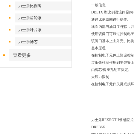
一般信息
力士乐比例阀
DBETX 型比例溢流阀
力士乐齿轮泵
通过比例线圈进行操作。
线圈内部与油口 T 连接，
力士乐叶片泵
使用该阀门可通过控制电子元
该阀门基本上由外壳、比
力士乐滤芯
基本原理
查看更多
在控制电子元件上预设控制
过衔铁柱塞作用到主弹簧上。
由阀芯/阀座孔配置决定。
大压力限制
在控制电子元件失灵或损坏，
力士乐REXROTH带感
DREB6X