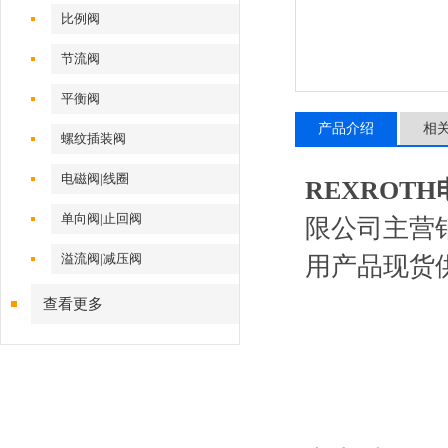
比例阀
节流阀
平衡阀
产品介绍
相
螺纹插装阀
电磁阀|线圈
REXROTH电磁
单向阀|止回阀
限公司主营
溢流阀|减压阀
用产品现货
查看更多