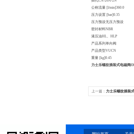
插孔
CA-20A-2N
公称流量 [l/min]
360.0
压力设置 [bar]
0.35
压力预设
无压力预设
密封材料
NBR
液压油
HL、HLP
产品系列
单向阀
产品类型
VUCN
重量 [kg]
0.45
力士乐螺纹插装式电磁阀OD13
上一篇：
力士乐螺纹插装式逻辑阀