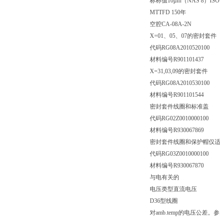
标称值10µm（NAS 8）ISO 44
MTTFD 150年
空腔CA-08A-2N
X=01、05、07的密封套件
代码RG08A2010520100
材料编号R901101437
X=31,03,09的密封套件
代码RG08A2010530100
材料编号R901101544
密封套件线圈和标准盖
代码RG02Z0010000100
材料编号R930067869
密封套件线圈和保护帽仅适
代码RG03Z0010000100
材料编号R930067870
与电有关的
电压类型直流电压
D36型线圈
对amb.temp的电压公差