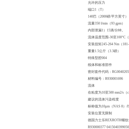
允许的压力
端口1（T）
140巴（2000磅/平方英寸）
流量350 l/min（93 gpm）
内部泄漏1）15滴/分钟。
流体温度范围-30至100°C（-
安装扭矩245-264 Nm（181-19
重量1.5公斤（3.3磅）
特殊型腔004
线体和标准部件
密封套件代码：RG00402052
材料编号：R930001696
流体
在粘度为10至500 mm2
建议的流体污染程度
标称值为10µm（NAS 8）/ISO 
安装位置无限制
德国力士乐REXROTH螺
R930000377 041504039905