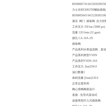
R930006718 0415039299350
力士乐REXROTH螺纹插装阀041
R930005643 041523038510
液压 阀门 插装阀 压力控
工作压力 350 bar (5000 psi)
流量 120 l/min (32 gpm)
插孔 CA-10A-2N
插装阀
产品系列分类
溢流阀，直
产品系列类型
VSDN
产品系列
VSDN-10A
工作压力. [bar]
350.0
油口数量
2
体积流量 [l/min]
120.0
正常位置
常闭
阀心滑阀
阀座设计
直接 - 先导式
直动式
连接类型
拧入式插装阀