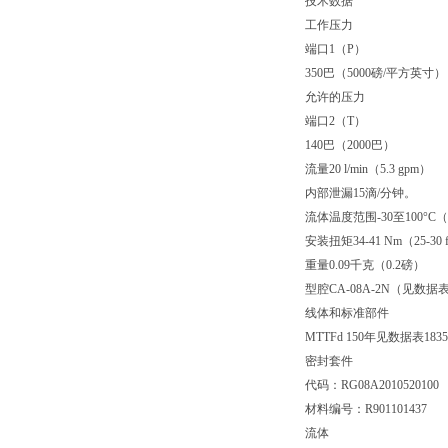
技术数据
工作压力
端口1（P）
350巴（5000磅/平方英寸）
允许的压力
端口2（T）
140巴（2000巴）
流量20 l/min（5.3 gpm）
内部泄漏15滴/分钟。
流体温度范围-30至100°C（-
安装扭矩34-41 Nm（25-30 ft
重量0.09千克（0.2磅）
型腔CA-08A-2N（见数据表1
线体和标准部件
MTTFd 150年见数据表18350
密封套件
代码：RG08A2010520100
材料编号：R901101437
流体