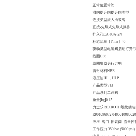
正常位置
常闭
滑阀提升阀
提升阀类型
连接类型
旋入插装阀
直接-先导式
先导式操作
拧入孔
CA-08A-2N
标称流量【l/min】
40
驱动类型
电磁阀启动打开/
线圈
D36
线圈集成
另行订购
密封材料
NBR
液压油
HL，HLP
产品类型
VEI
产品系列
二通阀
重量[kg]
0.15
力士乐REXROTH螺纹插装阀040
R901096072 040501008502
液压 阀门 插装阀 流量控
工作压力 350 bar (5000 psi)