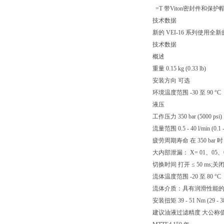
=T 带Viton密封件和
技术数据
新的 VEI-16 系列
技术数据
概述
重量 0.15 kg (0.33 lb)
安装方向 可选
环境温度范围 -30 至 90 °C（-
液压
工作压力 350 bar (5000 psi)
流量范围 0.5 - 40 l/min (0.1 -
疲劳周期寿命 在 350 bar 时 
大内部泄漏： X= 01、05、07
切换时间 打开 ≤ 50 ms;关闭 ≤
流体温度范围 -20 至 80 °C（
流体介质：具有润滑性能的矿物基或
安装扭矩 39 - 51 Nm (29 - 38 
建议油液过滤精度 大公称值 10 µm