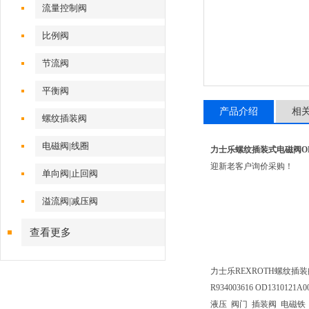
流量控制阀
比例阀
节流阀
平衡阀
产品介绍
相
螺纹插装阀
电磁阀|线圈
力士乐螺纹插装式电磁阀OD13
迎新老客户询价采购！
单向阀|止回阀
溢流阀|减压阀
查看更多
力士乐REXROTH螺纹插装阀OD13
R934003616 OD1310121A0
液压 阀门 插装阀 电磁铁