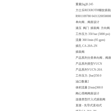
重量[kg]
0.245
力士乐REXROTH螺纹插装阀螺纹
R901109780 043132005800
单向阀，阀座设计
液压 阀门 插装阀 方向阀
工作压力 350 bar (5000 psi)
流量 360 l/min (95 gpm)
插孔 CA-20A-2N
插装阀
产品系列分类
单向阀，阀
产品系列类型
VUCN
产品系列
VUCN-20A
工作压力. [bar]
350.0
油口数量
2
体积流量 [l/min]
360.0
阀心滑阀
阀座设计
连接类型
拧入式插装阀
直接 - 先导式
直动式