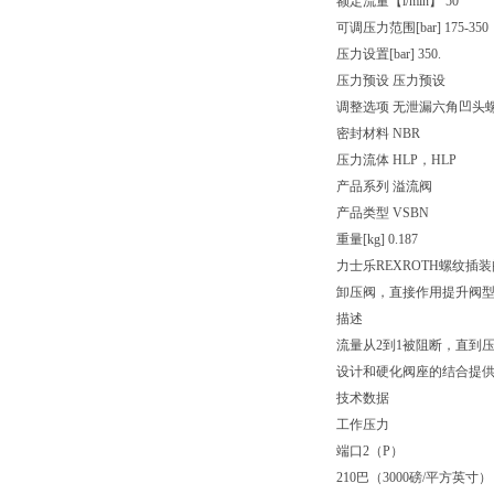
额定流量【l/min】 50
可调压力范围[bar] 175-350
压力设置[bar] 350.
压力预设 压力预设
调整选项 无泄漏六角凹头
密封材料 NBR
压力流体 HLP，HLP
产品系列 溢流阀
产品类型 VSBN
重量[kg] 0.187
力士乐REXROTH螺纹插装
卸压阀，直接作用提升阀型差速
描述
流量从2到1被阻断，直到
设计和硬化阀座的结合提
技术数据
工作压力
端口2（P）
210巴（3000磅/平方英寸）