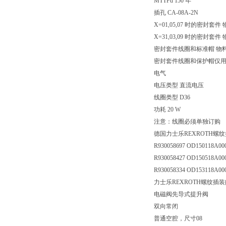
MTTFd 150 年
插孔 CA-08A-2N
X=01,05,07 时的密封套件 
X=31,03,09 时的密封套件 
密封套件线圈和标准帽 物料号R
密封套件线圈和保护帽仅用于 Y
电气
电压类型 直流电压
线圈类型 D36
功耗 20 W
注意：线圈必须单独订购
德国力士乐REXROTH螺
R930058697 OD150118A000
R930058427 OD150518A000
R930058334 OD153118A000
力士乐REXROTH螺纹插装
电磁阀先导式提升阀
双向常闭
普通空腔，尺寸08