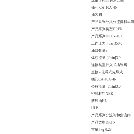
流量 3 l/min (0.8 gpm)
插孔 CA-10A-4N
插装阀
产品系列分类
分流阀和集
产品系列类型
DRFN
产品系列
DRFN-10A
工作压力. [bar]
350.0
油口数量
3
体积流量 [l/min]
3.0
连接类型
拧入式插装阀
直接 - 先导式
先导式
插孔
CA-10A-4N
公称流量 [l/min]
3.0
密封材料
NBR
液压油
HL
HLP
产品系列
分流阀和集流阀
产品类型
DRFN
重量 [kg]
0.28