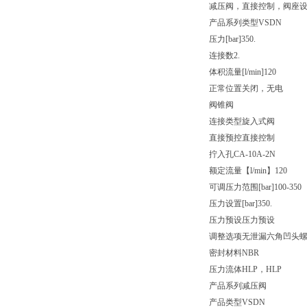
减压阀，直接控制，阀座
产品系列类型
VSDN
压力[bar]
350.
连接数
2.
体积流量[l/min]
120
正常位置
关闭，无电
阀锥阀
连接类型
旋入式阀
直接预控
直接控制
拧入孔
CA-10A-2N
额定流量【l/min】
120
可调压力范围[bar]
100-350
压力设置[bar]
350.
压力预设
压力预设
调整选项
无泄漏六角凹头
密封材料
NBR
压力流体
HLP，HLP
产品系列
减压阀
产品类型
VSDN