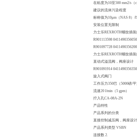
在粘度为10至500 mm2
建议的流体污染程度
标称值为10µm（NAS 8）/ISO 
安装位置无限制
力士乐REXROTH螺纹插
R901113598 041149035605
R901097728 041149035620
力士乐REXROTH螺纹插装阀 04
直动式溢流阀，阀座设计
R901091914 041149035635
旋入式阀门
工作压力350巴（5000磅/
流速20 l/min（5 gpm）
拧入孔CA-08A-2N
产品特性
产品系列的分类
直接控制减压阀，阀座设
产品系列类型 VSBN
连接数 2.