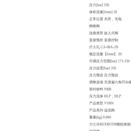
压力[bar] 350.
体积流量[l/min] 20
正常位置 关闭，无电
阀锥阀
连接类型 旋入式阀
直接预控 直接控制
拧入孔 CA-08A-2N
额定流量【l/min】 20
可调压力范围[bar] 175-350
压力设置[bar] 350.
压力预设 压力预设
调整选项 无泄漏六角凹头
密封材料 NBR
压力流体 HLP，HLP
产品类型 VSBN
产品系列 溢流阀
重量[kg] 0.094
力士乐REXROTH螺纹插装