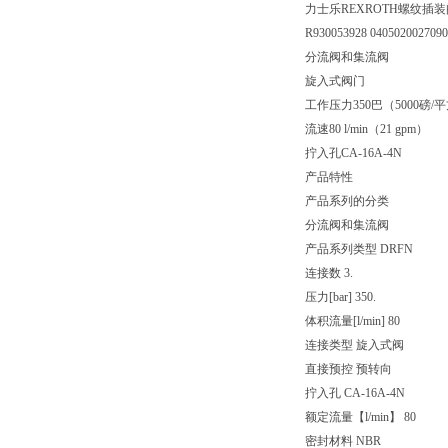
力士乐REXROTH螺纹插装
R930053928 040502002709
分流阀和集流阀
旋入式阀门
工作压力350巴（5000磅/
流速80 l/min（21 gpm）
拧入孔CA-16A-4N
产品特性
产品系列的分类
分流阀和集流阀
产品系列类型 DRFN
连接数 3.
压力[bar] 350.
体积流量[l/min] 80
连接类型 旋入式阀
直接预控 预转向
拧入孔 CA-16A-4N
额定流量【l/min】 80
密封材料 NBR