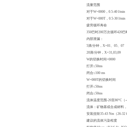
流量范围
对于W=0000，0.5-40 l/min
对于W=000T，0.5-30 l/min
疲劳循环寿命
350巴时200万次循环420巴
内部泄漏：
5滴/分钟，X=01、05、07
20滴/分钟，X=31,03,09
W的切换时间=0000
打开≤50ms
闭合≤100 ms
W=000T的切换时间
打开≤50ms
闭合≤50ms
流体温度范围-20至80°C（-4
流体：矿物基或合成材料，在粘
安装扭矩35-43 Nm（26-32 ft
建议的流体污染程度