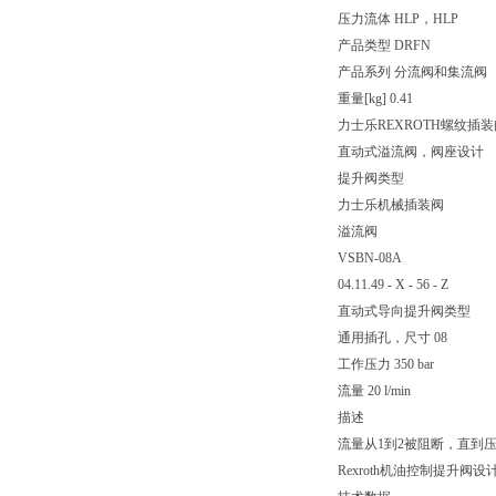
压力流体 HLP，HLP
产品类型 DRFN
产品系列 分流阀和集流阀
重量[kg] 0.41
力士乐REXROTH螺纹插装
直动式溢流阀，阀座设计
提升阀类型
力士乐机械插装阀
溢流阀
VSBN-08A
04.11.49 - X - 56 - Z
直动式导向提升阀类型
通用插孔，尺寸 08
工作压力 350 bar
流量 20 l/min
描述
流量从1到2被阻断，直到
Rexroth机油控制提升