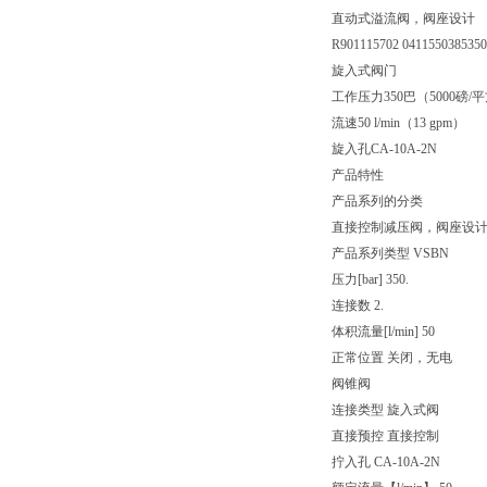
直动式溢流阀，阀座设计
R901115702 041155038535
旋入式阀门
工作压力350巴（5000磅/
流速50 l/min（13 gpm）
旋入孔CA-10A-2N
产品特性
产品系列的分类
直接控制减压阀，阀座设
产品系列类型 VSBN
压力[bar] 350.
连接数 2.
体积流量[l/min] 50
正常位置 关闭，无电
阀锥阀
连接类型 旋入式阀
直接预控 直接控制
拧入孔 CA-10A-2N