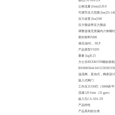
插孔
CA-10A-2N
公称流量 [l/min]
120.0
可调节压力范围 [bar]
35-14
压力设置 [bar]
100
压力预设
带压力预设
调整选项
无泄漏内六角螺
密封材料
NBR
液压油
HL、HLP
产品类型
VSDN
重量 [kg]
0.25
力士乐REXROTH螺纹插装阀041
R930005644 041523038535
溢流阀，直动式，阀座设
旋入式阀门
工作压力350巴（5000磅/
流速120 l/min（32 gpm）
旋入孔CA-10A-2N
产品特性
产品系列的分类