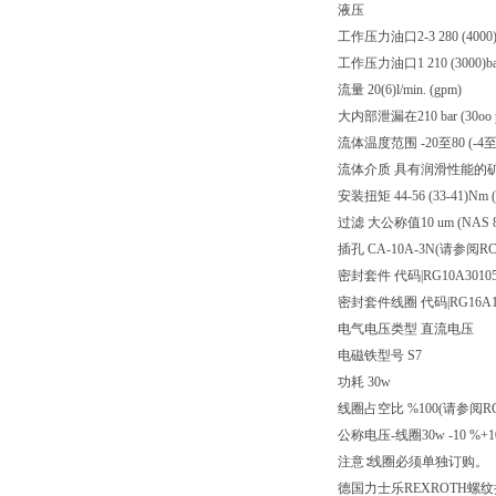
液压
工作压力油口2-3 280 (4000)ba
工作压力油口1 210 (3000)bar 
流量 20(6)l/min. (gpm)
大内部泄漏在210 bar (30oo ps
流体温度范围 -20至80 (-4至1
流体介质 具有润滑性能的矿物基
安装扭矩 44-56 (33-41)Nm (ft
过滤 大公称值10 um (NAS 8)l
插孔 CA-10A-3N(请参阅RC1
密封套件 代码|RG10A30105
密封套件线圈 代码|RG16A1P
电气电压类型 直流电压
电磁铁型号 S7
功耗 30w
线圈占空比 %100(请参阅RC18
公称电压-线圈30w -10 %+1
注意∶线圈必须单独订购。
德国力士乐REXROTH螺