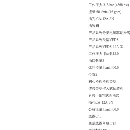
工作压力 315 bar (4568 psi)
流量 60 l/min (16 gpm)
插孔 CA-12A-3N
插装阀
产品系列分类
电磁驱动滑阀，
产品系列类型
VEDS
产品系列
VEDS-12A-32
工作压力. [bar]
315.0
油口数量
3
体积流量 [l/min]
60.0
位置
2
阀心滑阀
滑阀类型
连接类型
拧入式插装阀
直接 - 先导式
直动式
插孔
CA-12A-3N
公称流量 [l/min]
60.0
线圈
C45
集成线圈
单独订购