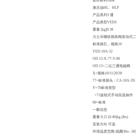
密封材料
NBR
液压油
HL、HLP
产品系列
3 通
产品类型
VEDS
重量 [kg]
0.38
力士乐螺纹插装阀直动式
标准插孔，规格10
VED-10A-32
OD.13-X-77-Y-00
OD.13=二位三通电磁阀
X=规格10/11/20/30
77=标准插头：CA-10A-3N
Y=70标准类型
=71旋钮式手动应急操作
00=标准
一般信息
重量 0.22 (0.49)kg (lbs)
安装方向 可选
环境温度范围-线圈30w -30至60