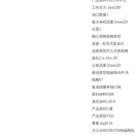
产品系列
VED-10A-32
工作压力. [bar]
280
油口数量
3
最大体积流量 [l/min]
20
位置
2
阀心滑阀
滑阀类型
直接 - 先导式
直动式
连接类型
拧入式插装阀
插孔
CA-10A-3N
公称流量 [l/min]
20
驱动类型
电磁致动开/关
线圈
S7
集成线圈
单独订购
密封材料
NBR
液压油
HL,HLP
产品系列
3 通
产品类型
VED
重量 [kg]
0.18
力士乐REXROTH电磁阀