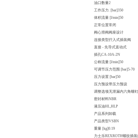
油口数量
2
工作压力. [bar]
350
体积流量 [l/min]
50
正常位置
常闭
阀心滑阀
阀座设计
连接类型
拧入式插装阀
直接 - 先导式
直动式
插孔
CA-10A-2N
公称流量 [l/min]
50
可调节压力范围 [bar]
5-70
压力设置 [bar]
50
压力预设
带压力预设
调整选项
无泄漏内六角螺
密封材料
NBR
液压油
HL,HLP
产品系列
卸载
产品类型
VSBN
重量 [kg]
0.19
力士乐REXROTH螺纹插装阀 04