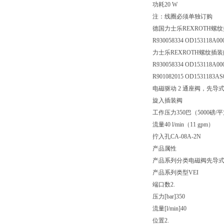
功耗20 W
注：线圈必须单独订购
德国力士乐REXROTH螺
R930058334 OD153118A000
力士乐REXROTH螺纹插装
R930058334 OD153118A000
R901082015 OD1531183AS
电磁驱动 2 通座阀，先导
旋入插装阀
工作压力350巴（5000磅/
流量40 l/min（11 gpm）
拧入孔CA-08A-2N
产品属性
产品系列分类
电磁阀先导式
产品系列类型
VEI
端口数
2.
压力[bar]
350
流量[l/min]
40
位置
2.