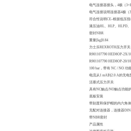
电气连接器
接头，4极（3+
电气连接说明
连接器4极（3+
符合性说明
CE–根据低压指令2
液压油
HL、HLP、HLPD、
密封
NBR
重量[kg]
0.84
力士乐REXROTH压力开关
R901107790 HED8OP-2X/
R901107790 HED8OP-20/1
100 bar，带有 NC / N
电流从1 mA到2.0 A
活塞式压力开关
具有NC触点/NO触点功能
底板安装
带刻度和保护帽的内六角
无配对连接器，连接器DIN EN 
带NBR密封
产品属性