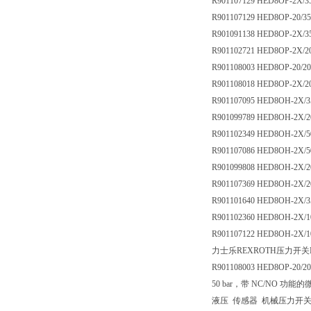
R901107129 HED8OP-2X/
R901107129 HED8OP-20/
R901091138 HED8OP-2X/
R901102721 HED8OP-2X/2
R901108003 HED8OP-20/2
R901108018 HED8OP-2X/
R901107095 HED8OH-2X/
R901099789 HED8OH-2X/
R901102349 HED8OH-2X/5
R901107086 HED8OH-2X/
R901099808 HED8OH-2X/2
R901107369 HED8OH-2X/
R901101640 HED8OH-2X/3
R901102360 HED8OH-2X/1
R901107122 HED8OH-2X/
力士乐REXROTH压力开关HED
R901108003 HED8OP-20/2
50 bar，带 NC/NO 功能
液压 传感器 机械压力开关