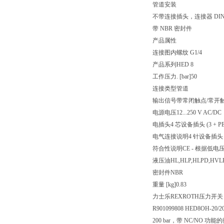
管道安装
不带连接插头，连接器 DIN EN
带 NBR 密封件
产品属性
连接图
内螺纹 G1/4
产品系列
HED 8
工作压力. [bar]
50
连接类型
管道
输出信号
带常闭触点/常开
电源电压
12...250 V AC/DC
电插头
4 芯设备插头 (3 + PE
电气连接说明
4 针设备插头 (3
符合性说明
CE - 根据低电压指
液压油
HL,HLP,HLPD,HVL
密封件
NBR
重量 [kg]
0.83
力士乐REXROTH压力开关 HED
R901099808 HED8OH-20/2
200 bar，带 NC/NO 功