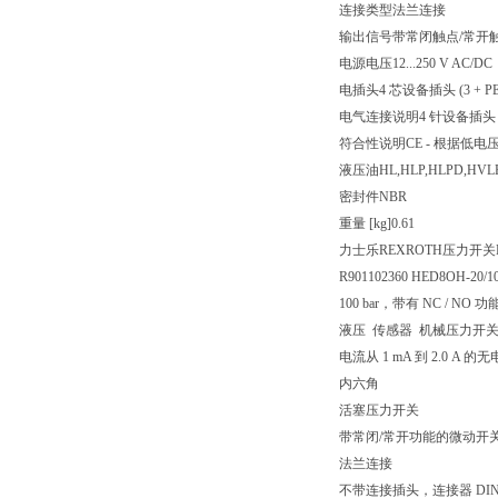
连接类型
法兰连接
输出信号
带常闭触点/常开
电源电压
12...250 V AC/DC
电插头
4 芯设备插头 (3 + PE
电气连接说明
4 针设备插头 (3
符合性说明
CE - 根据低电压指
液压油
HL,HLP,HLPD,HVL
密封件
NBR
重量 [kg]
0.61
力士乐REXROTH压力开关HED
R901102360 HED8OH-20/1
100 bar，带有 NC / N
液压 传感器 机械压力开关 压力
电流从 1 mA 到 2.0
内六角
活塞压力开关
带常闭/常开功能的微动开
法兰连接
不带连接插头，连接器 DIN EN