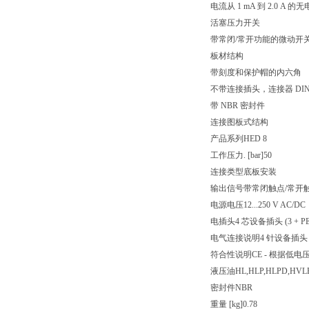
电流从 1 mA 到 2.0
活塞压力开关
带常闭/常开功能的微动开
板材结构
带刻度和保护帽的内六角
不带连接插头，连接器 DIN EN
带 NBR 密封件
连接图
板式结构
产品系列
HED 8
工作压力. [bar]
50
连接类型
底板安装
输出信号
带常闭触点/常开
电源电压
12...250 V AC/DC
电插头
4 芯设备插头 (3 + PE
电气连接说明
4 针设备插头 (3
符合性说明
CE - 根据低电压指
液压油
HL,HLP,HLPD,HVL
密封件
NBR
重量 [kg]
0.78