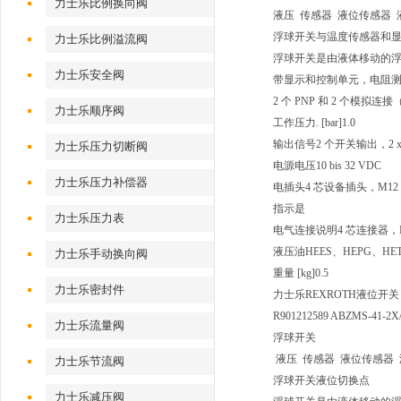
力士乐比例换向阀
液压 传感器 液位传感器 
浮球开关与温度传感器和
力士乐比例溢流阀
浮球开关是由液体移动的
力士乐安全阀
带显示和控制单元，电阻测
2 个 PNP 和 2 个模拟连接（
力士乐顺序阀
工作压力. [bar]
1.0
输出信号
2 个开关输出，2 x 
力士乐压力切断阀
电源电压
10 bis 32 VDC
力士乐压力补偿器
电插头
4 芯设备插头，M12 
指示
是
力士乐压力表
电气连接说明
4 芯连接器，M1
液压油
HEES、HEPG、HE
力士乐手动换向阀
重量 [kg]
0.5
力士乐密封件
力士乐REXROTH液位开关 ABZ
R901212589 ABZMS-41-2X
力士乐流量阀
浮球开关
液压 传感器 液位传感器
力士乐节流阀
浮球开关液位切换点
力士乐减压阀