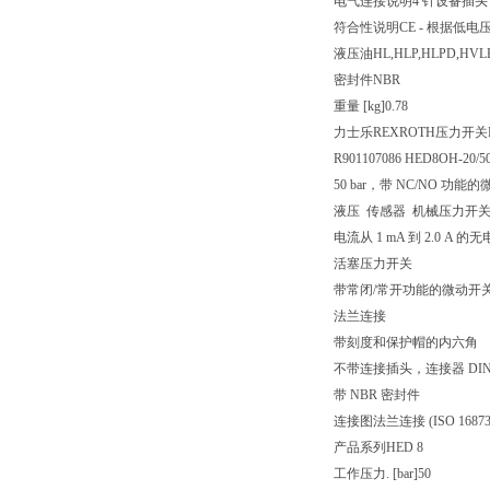
电气连接说明
4 针设备插头 (3
符合性说明
CE - 根据低电压指
液压油
HL,HLP,HLPD,HVL
密封件
NBR
重量 [kg]
0.78
力士乐REXROTH压力开关HE
R901107086 HED8OH-20/5
50 bar，带 NC/NO 功能
液压 传感器 机械压力开关 压力
电流从 1 mA 到 2.0
活塞压力开关
带常闭/常开功能的微动开
法兰连接
带刻度和保护帽的内六角
不带连接插头，连接器 DIN EN
带 NBR 密封件
连接图
法兰连接 (ISO 16873
产品系列
HED 8
工作压力. [bar]
50