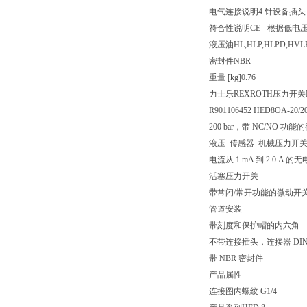
电气连接说明
4 针设备插头 (3
符合性说明
CE - 根据低电压指
液压油
HL,HLP,HLPD,HVL
密封件
NBR
重量 [kg]
0.76
力士乐REXROTH压力开关HED
R901106452 HED8OA-20/2
200 bar，带 NC/NO 功
液压 传感器 机械压力开关
电流从 1 mA 到 2.0
活塞压力开关
带常闭/常开功能的微动开
管道安装
带刻度和保护帽的内六角
不带连接插头，连接器 DIN EN
带 NBR 密封件
产品属性
连接图
内螺纹 G1/4