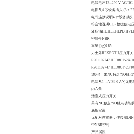
电源电压
12...250 V AC/DC
电插头
4 芯设备插头 (3 + PE
电气连接说明
4 针设备插头 (3
符合性说明
CE - 根据低电压指
液压油
HL,HLP,HLPD,HVL
密封件
NBR
重量 [kg]
0.85
力士乐REXROTH压力开关
R901102747 HED8OP-2X/1
R901102747 HED8OP-20/1
100巴，带NC触点/NO触点
电流从1 mA到2.0 A
内六角
活塞式压力开关
具有NC触点/NO触点功能
底板安装
无配对连接器，连接器DIN EN 
带NBR密封
产品属性