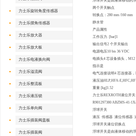
浮球开关是由液体移动的
两个开关触点
力士乐旋转角度传感器
转换点：280 mm /160 mm
静水管
力士乐摆角传感器
产品属性
力士乐放大器
工作压力. [bar]
1
输出信号
2 个开关输出
力士乐放大板
电源电压
10 bis 36 VDC
电插头
4 芯设备插头，M12 
力士乐电液换向阀
指示
是
力士乐溢流阀
电气连接说明
4 芯连接器，M1
液压油
HLP,HFA-E,HFC,H
力士乐整流板
重量 [kg]
1.52
力士乐REXROTH液位开关
力士乐液压锁
R901297380 ABZMS-41-1X
力士乐单向阀
浮球开关
液压 传感器 液位传感器 
力士乐插装阀盖板
浮球开关液位切换点
浮球开关是由液体移动的
力士乐插装阀