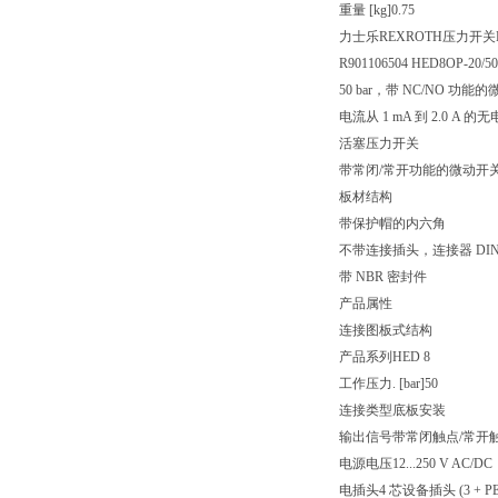
重量 [kg]
0.75
力士乐REXROTH压力开关HED
R901106504 HED8OP-20/5
50 bar，带 NC/NO 功能
电流从 1 mA 到 2.0
活塞压力开关
带常闭/常开功能的微动开
板材结构
带保护帽的内六角
不带连接插头，连接器 DIN EN
带 NBR 密封件
产品属性
连接图
板式结构
产品系列
HED 8
工作压力. [bar]
50
连接类型
底板安装
输出信号
带常闭触点/常开
电源电压
12...250 V AC/DC
电插头
4 芯设备插头 (3 + PE