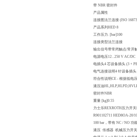
带 NBR 密封件
产品属性
连接图
法兰连接 (ISO 16873
产品系列
HED 8
工作压力. [bar]
100
连接类型
法兰连接
输出信号
带常闭触点/常开
电源电压
12...250 V AC/DC
电插头
4 芯设备插头 (3 + PE
电气连接说明
4 针设备插头 (3
符合性说明
CE - 根据低电压指
液压油
HL,HLP,HLPD,HVL
密封件
NBR
重量 [kg]
0.55
力士乐REXROTH压力开关HED
R901102711 HED8OA-20/1
100 bar，带有 NC / N
液压 传感器 机械压力开关