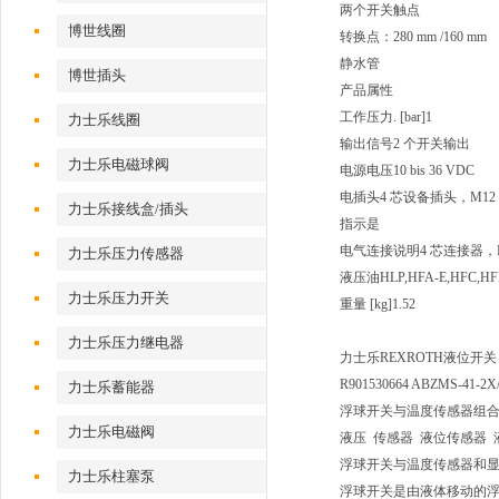
两个开关触点
博世线圈
转换点：280 mm /160 mm
静水管
博世插头
产品属性
工作压力. [bar]
1
力士乐线圈
输出信号
2 个开关输出
力士乐电磁球阀
电源电压
10 bis 36 VDC
电插头
4 芯设备插头，M12 
力士乐接线盒/插头
指示
是
电气连接说明
4 芯连接器，M1
力士乐压力传感器
液压油
HLP,HFA-E,HFC,H
力士乐压力开关
重量 [kg]
1.52
力士乐压力继电器
力士乐REXROTH液位开关 ABZ
R901530664 ABZMS-41-2X
力士乐蓄能器
浮球开关与温度传感器组
力士乐电磁阀
液压 传感器 液位传感器 
浮球开关与温度传感器和
力士乐柱塞泵
浮球开关是由液体移动的