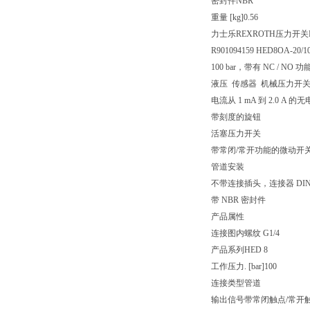
密封件
NBR
重量 [kg]
0.56
力士乐REXROTH压力开关HE
R901094159 HED8OA-20/
100 bar，带有 NC / N
液压 传感器 机械压力开关
电流从 1 mA 到 2.0
带刻度的旋钮
活塞压力开关
带常闭/常开功能的微动开
管道安装
不带连接插头，连接器 DIN EN
带 NBR 密封件
产品属性
连接图
内螺纹 G1/4
产品系列
HED 8
工作压力. [bar]
100
连接类型
管道
输出信号
带常闭触点/常开