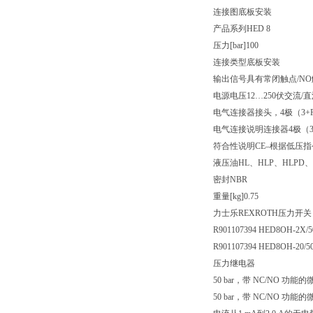
连接图
底板安装
产品系列
HED 8
压力[bar]
100
连接类型
底板安装
输出信号
具有常闭触点/N
电源电压
12…250伏交流/
电气连接器
接头，4极（3+
电气连接说明
连接器4极（3+
符合性说明
CE–根据低压指令2
液压油
HL、HLP、HLPD、
密封
NBR
重量[kg]
0.75
力士乐REXROTH压力开关
R901107394 HED8OH-2X/
R901107394 HED8OH-20/
压力继电器
50 bar，带 NC/NO 功能
50 bar，带 NC/NO 功能