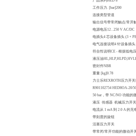
产品系列
HED 8
工作压力. [bar]
200
连接类型
管道
输出信号
带常闭触点/常开
电源电压
12...250 V AC/DC
电插头
4 芯设备插头 (3 + PE
电气连接说明
4 针设备插头 (3
符合性说明
CE - 根据低电压指
液压油
HL,HLP,HLPD,HVL
密封件
NBR
重量 [kg]
0.78
力士乐REXROTH压力开关HE
R901102754 HED8OA-20/
50 bar，带 NC/NO 功能
液压 传感器 机械压力开关
电流从 1 mA 到 2.0
带刻度的旋钮
活塞压力开关
带常闭/常开功能的微动开