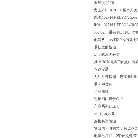
重量[kg]
0.68
力士乐REXROTH压力开关
R901102716 HED8OA-2X/
R901102716 HED8OA-20/
350 bar，带有 NC / N
电流从1 mA到2.0 A
带刻度的旋钮
活塞式压力开关
具有NC触点/NO触点功能
管道安装
无配对连接器，连接器DIN EN 
带NBR密封
产品属性
连接图
内螺纹G1/4
产品系列
HED 8
压力[bar]
350
连接类型
管道
输出信号
具有常闭触点/N
电源电压
12…250伏交流/