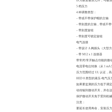
作为垂直叠加元件，与叠加阀板
5 档压力
4 种调整类型：
– 带或不带保护帽的主轴
– 带刻度的主轴，带或不
– 带刻度旋钮
– 带刻度可锁定旋钮
电气连接
– 带设计 A 阀插头（大型
– 带 M12 x 1 连接器
带常闭/常开触点功能的微
电流零电位转换（从 1 mA 到
压力范围经过 UL 认证，高达 3
HED 8 类型的液压-
如果要监测的压力低于调
动传输到微动开关，并在
保护微动开关免于受到机
注意：
要延长使用寿命，安装压