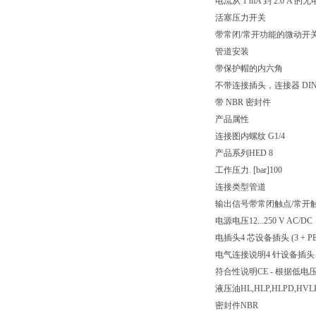
电流从 1 mA 到 2.0
活塞压力开关
带常闭/常开功能的微动开
管道安装
带保护帽的内六角
不带连接插头，连接器 DIN EN
带 NBR 密封件
产品属性
连接图
内螺纹 G1/4
产品系列
HED 8
工作压力. [bar]
100
连接类型
管道
输出信号
带常闭触点/常开
电源电压
12...250 V AC/DC
电插头
4 芯设备插头 (3 + PE
电气连接说明
4 针设备插头 (3
符合性说明
CE - 根据低电压指
液压油
HL,HLP,HLPD,HVL
密封件
NBR