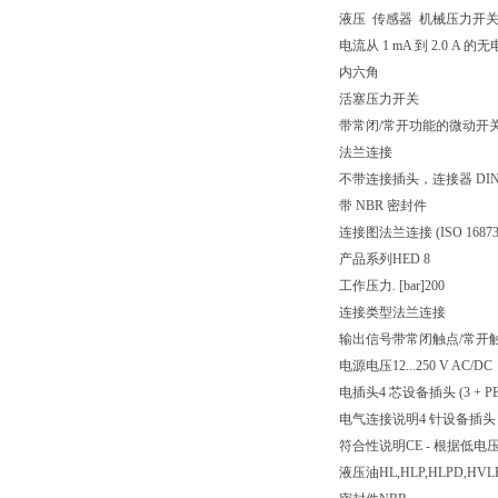
液压 传感器 机械压力开关
电流从 1 mA 到 2.0
内六角
活塞压力开关
带常闭/常开功能的微动开
法兰连接
不带连接插头，连接器 DIN EN
带 NBR 密封件
连接图
法兰连接 (ISO 16873
产品系列
HED 8
工作压力. [bar]
200
连接类型
法兰连接
输出信号
带常闭触点/常开
电源电压
12...250 V AC/DC
电插头
4 芯设备插头 (3 + PE
电气连接说明
4 针设备插头 (3
符合性说明
CE - 根据低电压指
液压油
HL,HLP,HLPD,HVL