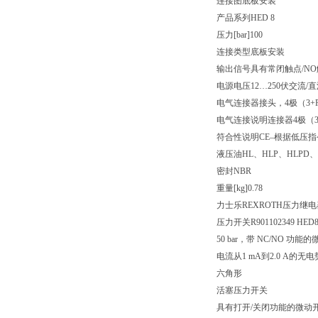
连接图
底板安装
产品系列
HED 8
压力[bar]
100
连接类型
底板安装
输出信号
具有常闭触点/N
电源电压
12…250伏交流/
电气连接器
接头，4极（3+
电气连接说明
连接器4极（3+
符合性说明
CE–根据低压指令2
液压油
HL、HLP、HLPD、
密封
NBR
重量[kg]
0.78
力士乐REXROTH压力继电器H
压力开关R901102349 HED8O
50 bar，带 NC/NO 功能
电流从1 mA到2.0 A
六角形
活塞压力开关
具有打开/关闭功能的微动