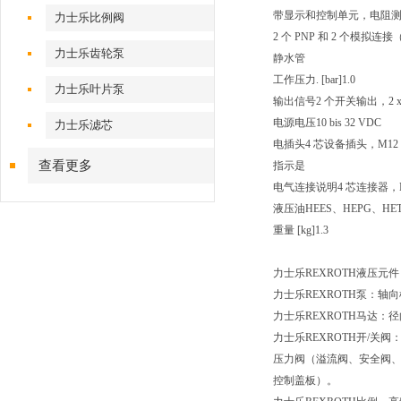
带显示和控制单元，电阻测
力士乐比例阀
2 个 PNP 和 2 个模拟连接（
力士乐齿轮泵
静水管
工作压力. [bar]
1.0
力士乐叶片泵
输出信号
2 个开关输出，2 x 
电源电压
10 bis 32 VDC
力士乐滤芯
电插头
4 芯设备插头，M12 
查看更多
指示
是
电气连接说明
4 芯连接器，M1
液压油
HEES、HEPG、HE
重量 [kg]
1.3
力士乐REXROTH液压元件
力士乐REXROTH泵：
力士乐REXROTH马达
力士乐REXROTH开/
压力阀（溢流阀、安全阀
控制盖板）。