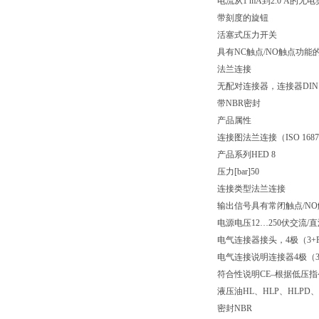
电流从1 mA到2.0 A
带刻度的旋钮
活塞式压力开关
具有NC触点/NO触点功能
法兰连接
无配对连接器，连接器DIN EN 
带NBR密封
产品属性
连接图
法兰连接（ISO 168
产品系列
HED 8
压力[bar]
50
连接类型
法兰连接
输出信号
具有常闭触点/N
电源电压
12…250伏交流/
电气连接器
接头，4极（3+
电气连接说明
连接器4极（3+
符合性说明
CE–根据低压指令2
液压油
HL、HLP、HLPD、
密封
NBR