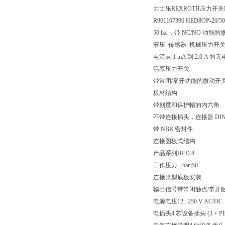
力士乐REXROTH压力开关HED
R901107396 HED8OP-20/5
50 bar，带 NC/NO 功能
液压 传感器 机械压力开关
电流从 1 mA 到 2.0
活塞压力开关
带常闭/常开功能的微动开
板材结构
带刻度和保护帽的内六角
不带连接插头，连接器 DIN EN
带 NBR 密封件
连接图
板式结构
产品系列
HED 8
工作压力. [bar]
50
连接类型
底板安装
输出信号
带常闭触点/常开
电源电压
12...250 V AC/DC
电插头
4 芯设备插头 (3 + PE