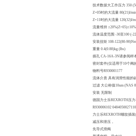
技术数据大工作压力 350 (5000)
Z=05时的大流量 80(21)l/min
Z=11时的大流量 120(32)l/mi
流量维持 ±20%(Z=05)±10%(
流体温度范围 -30至100 (-22至
安装扭矩 108-122(80-90)Nm (
重量 0.4(0.88)kg (lbs)
插孔 CA-16A-3N请参阅样本R
密封套件(仅适用于10个阀的外部
物料号R930001177
流体介质 具有润滑性能的矿物基
过滤 大公称值10um (NAS 8)，I
安装 无限制
德国力士乐REXROTH压
R930006102 048405002711
力士乐REXROTH螺纹插
减压和泄压，
先导式滑阀