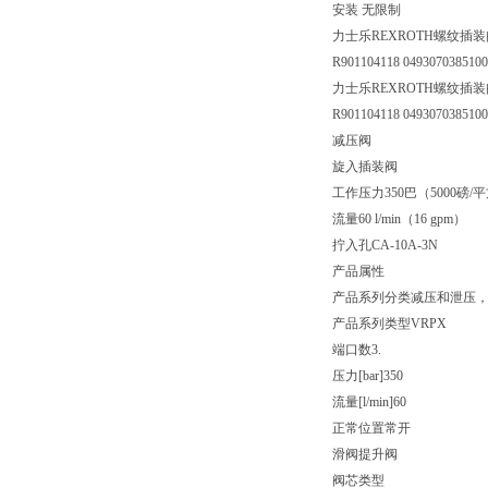
安装 无限制
力士乐REXROTH螺纹插
R901104118 049307038510
力士乐REXROTH螺纹插装
R901104118 049307038510
减压阀
旋入插装阀
工作压力350巴（5000磅/
流量60 l/min（16 gpm）
拧入孔CA-10A-3N
产品属性
产品系列分类
减压和泄压
产品系列类型
VRPX
端口数
3.
压力[bar]
350
流量[l/min]
60
正常位置
常开
滑阀提升阀
阀芯类型