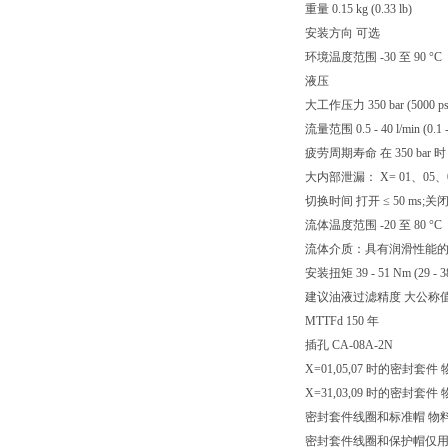
重量 0.15 kg (0.33 lb)
安装方向 可选
环境温度范围 -30 至 90 °C（-
液压
大工作压力 350 bar (5000 ps
流量范围 0.5 - 40 l/min (0.1 -
疲劳周期寿命 在 350 bar 时 
大内部泄漏： X= 01、05、07
切换时间 打开 ≤ 50 ms;关闭 ≤
流体温度范围 -20 至 80 °C（
流体介质：具有润滑性能的矿物基或
安装扭矩 39 - 51 Nm (29 - 38 
建议油液过滤精度 大公称值 10 µm
MTTFd 150 年
插孔 CA-08A-2N
X=01,05,07 时的密封套件 
X=31,03,09 时的密封套件 
密封套件线圈和标准帽 物料号R
密封套件线圈和保护帽仅用于 Y