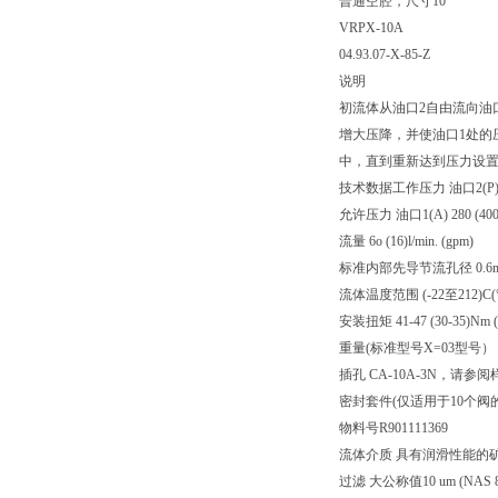
普通空腔，尺寸10
VRPX-10A
04.93.07-X-85-Z
说明
初流体从油口2自由流向油
增大压降，并使油口1处的
中，直到重新达到压力设
技术数据工作压力 油口2(P) 350 
允许压力 油口1(A) 280 (4000)
流量 6o (16)l/min. (gpm)
标准内部先导节流孔径 0.6
流体温度范围 (-22至212)C(°
安装扭矩 41-47 (30-35)Nm (ft
重量(标准型号X=03型号） 0.2 (
插孔 CA-10A-3N，请参阅样本
密封套件(仅适用于10个阀的外部
物料号R901111369
流体介质 具有润滑性能的矿物基
过滤 大公称值10 um (NAS 8) I