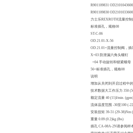
R901109831 OD210104360
R901109830 OD210103360
力士乐REXROTH流量控
标准插孔，规格08
ST-C-06
OD.21.01-X-56
OD.21.01=流量控制阀，
X=03 防泄漏六角头螺钉
=04 手动旋转和锁紧螺母
56=标准插孔，规格08
说明
增加从关闭到开启过程中的
技术数据大工作压力 350 (5000)
额定流量 40 (11)l/min. (gpm
流体温度范围 -30至100 (-22至
安装扭矩 39-51 (29-38)Nm (ft
重量 0.09 (0.2)kg (lbs)
插孔 CA-08A-2N请参阅样本R