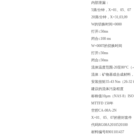
内部泄漏：
5滴/分钟，X=01、05、07
20滴/分钟，X=31,03,09
W的切换时间=0000
打开≤50ms
闭合≤100 ms
W=000T的切换时间
打开≤50ms
闭合≤50ms
流体温度范围-20至80°C（-4
流体：矿物基或合成材料，在粘
安装扭矩35-43 Nm（26-32 ft
建议的流体污染程度
标称值10µm（NAS 8）ISO 44
MTTFD 150年
空腔CA-08A-2N
X=01、05、07的密封套件
代码RG08A2010520100
材料编号R901101437