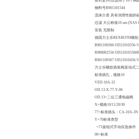
密封套件(仅适用于10个阀的外部
物料号R901101544
流体介质 具有润滑性能的矿物基
过滤 大公称值10 um (NAS 8) I
安装 无限制
德国力士乐REXROTH螺
R901109366 OD21010356-
R988002556 OD2101035600
R901109367 OD21010456-
力士乐螺纹插装阀直动式
标准插孔，规格10
VED-10A-32
OD.13-X-77-Y-00
OD.13=二位三通电磁阀
X=规格10/11/20/30
77=标准插头：CA-10A-3N
Y=70标准类型
=71旋钮式手动应急操作
00=标准