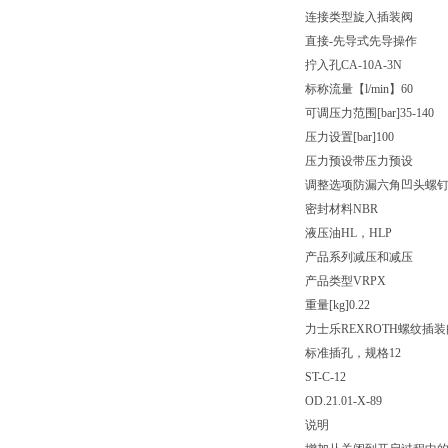
连接类型
旋入插装阀
直接-先导式
先导操作
拧入孔
CA-10A-3N
标称流量【l/min】
60
可调压力范围[bar]
35-140
压力设置[bar]
100
压力预设
带压力预设
调整选项
防漏六角凹头螺
密封材料
NBR
液压油
HL，HLP
产品系列
减压和减压
产品类型
VRPX
重量[kg]
0.22
力士乐REXROTH螺纹插
标准插孔，规格12
ST-C-12
OD.21.01-X-89
说明