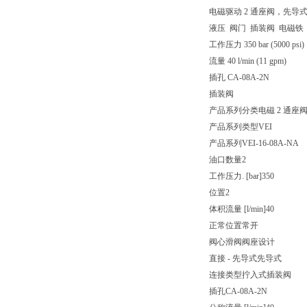
电磁驱动 2 通座阀，先导
液压 阀门 插装阀 电磁铁
工作压力 350 bar (5000 psi)
流量 40 l/min (11 gpm)
插孔 CA-08A-2N
插装阀
产品系列分类
电磁 2 通
产品系列类型
VEI
产品系列
VEI-16-08A-NA
油口数量
2
工作压力. [bar]
350
位置
2
体积流量 [l/min]
40
正常位置
常开
阀心滑阀
阀座设计
直接 - 先导式
先导式
连接类型
拧入式插装阀
插孔
CA-08A-2N