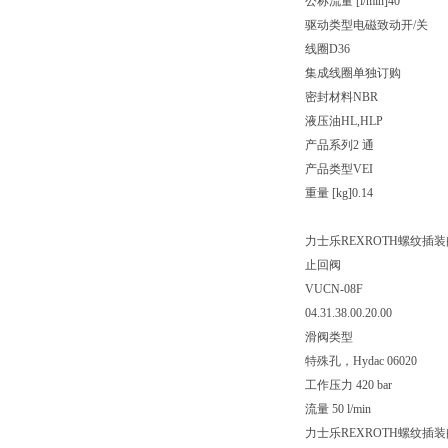
公称流量 [l/min]
40
驱动类型
电磁致动开/关
线圈
D36
集成线圈
单独订购
密封材料
NBR
液压油
HL,HLP
产品系列
2 通
产品类型
VEI
重量 [kg]
0.14
力士乐REXROTH螺纹插装
止回阀
VUCN-08F
04.31.38.00.20.00
滑阀类型
特殊孔，Hydac 06020
工作压力 420 bar
流量 50 l/min
力士乐REXROTH螺纹插装