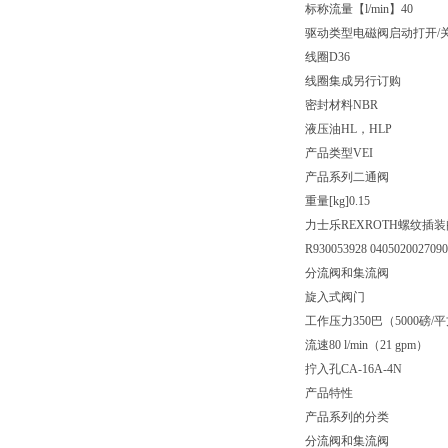
标称流量【l/min】
40
驱动类型
电磁阀启动打开/
线圈
D36
线圈集成
另行订购
密封材料
NBR
液压油
HL，HLP
产品类型
VEI
产品系列
二通阀
重量[kg]
0.15
力士乐REXROTH螺纹插装
R930053928 040502002709
分流阀和集流阀
旋入式阀门
工作压力350巴（5000磅/
流速80 l/min（21 gpm）
拧入孔CA-16A-4N
产品特性
产品系列的分类
分流阀和集流阀