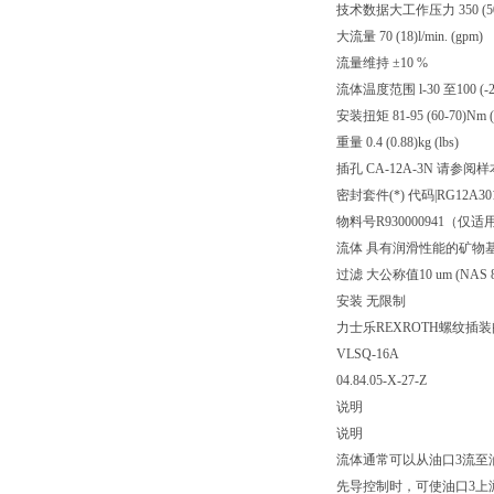
技术数据大工作压力 350 (5000)
大流量 70 (18)l/min. (gpm)
流量维持 ±10 %
流体温度范围 l-30 至100 (-22
安装扭矩 81-95 (60-70)Nm (ft
重量 0.4 (0.88)kg (lbs)
插孔 CA-12A-3N 请参阅样本R
密封套件(*) 代码|RG12A301
物料号R930000941（仅
流体 具有润滑性能的矿物基或合成
过滤 大公称值10 um (NAS 8) I
安装 无限制
力士乐REXROTH螺纹插
VLSQ-16A
04.84.05-X-27-Z
说明
说明
流体通常可以从油口3流至
先导控制时，可使油口3上