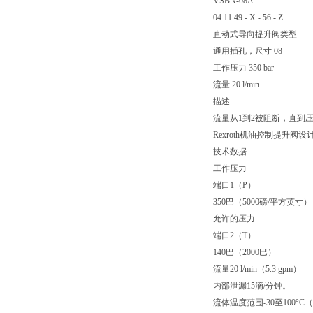
VSBN-08A
04.11.49 - X - 56 - Z
直动式导向提升阀类型
通用插孔，尺寸 08
工作压力 350 bar
流量 20 l/min
描述
流量从1到2被阻断，直到
Rexroth机油控制提升
技术数据
工作压力
端口1（P）
350巴（5000磅/平方英寸）
允许的压力
端口2（T）
140巴（2000巴）
流量20 l/min（5.3 gpm）
内部泄漏15滴/分钟。
流体温度范围-30至100°C（-