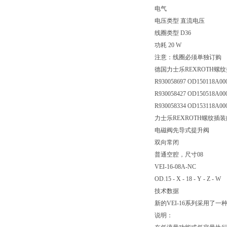
电气
电压类型 直流电压
线圈类型 D36
功耗 20 W
注意：线圈必须单独订购
德国力士乐REXROTH螺
R930058697 OD150118A000
R930058427 OD150518A000
R930058334 OD153118A000
力士乐REXROTH螺纹插装
电磁阀先导式提升阀
双向常闭
普通空腔，尺寸08
VEI-16-08A-NC
OD.15 - X - 18 - Y - Z - W
技术数据
新的VEI-16系列采用了
说明：