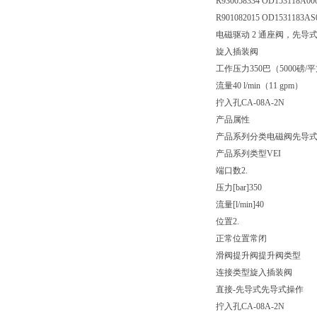
R930058334 OD153118A000
R901082015 OD1531183AS
电磁驱动 2 通座阀，先导
旋入插装阀
工作压力350巴（5000磅/
流量40 l/min（11 gpm）
拧入孔CA-08A-2N
产品属性
产品系列分类
电磁阀先导式
产品系列类型
VEI
端口数
2.
压力[bar]
350
流量[l/min]
40
位置
2.
正常位置
常闭
滑阀提升阀
提升阀类型
连接类型
旋入插装阀
直接-先导式
先导式操作
拧入孔
CA-08A-2N