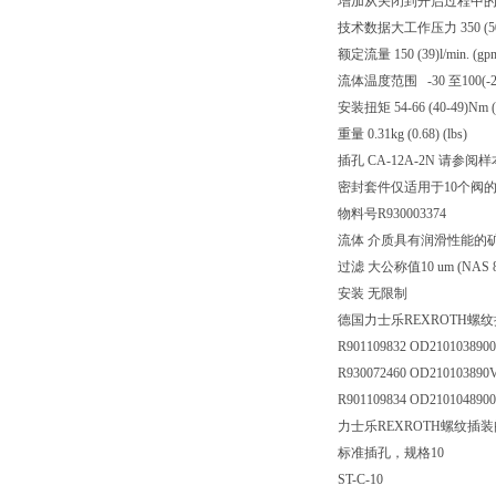
增加从关闭到开启过程中的
技术数据大工作压力 350 (5000)
额定流量 150 (39)l/min. (gp
流体温度范围 -30 至100(-22
安装扭矩 54-66 (40-49)Nm (ft
重量 0.31kg (0.68) (lbs)
插孔 CA-12A-2N 请参阅样本R
密封套件仅适用于10个阀的外部密
物料号R930003374
流体 介质具有润滑性能的矿物基
过滤 大公称值10 um (NAS 8)，
安装 无限制
德国力士乐REXROTH螺
R901109832 OD210103890
R930072460 OD210103890
R901109834 OD210104890
力士乐REXROTH螺纹插
标准插孔，规格10
ST-C-10