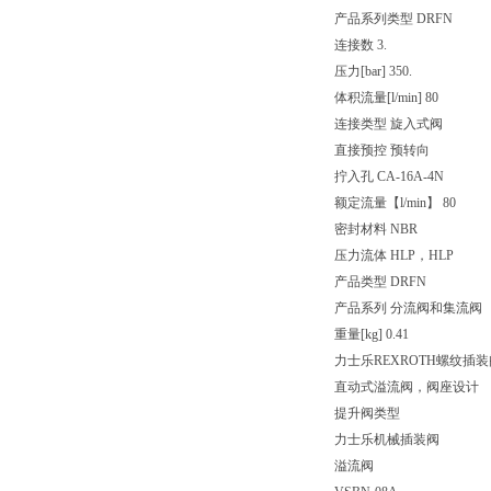
产品系列类型 DRFN
连接数 3.
压力[bar] 350.
体积流量[l/min] 80
连接类型 旋入式阀
直接预控 预转向
拧入孔 CA-16A-4N
额定流量【l/min】 80
密封材料 NBR
压力流体 HLP，HLP
产品类型 DRFN
产品系列 分流阀和集流阀
重量[kg] 0.41
力士乐REXROTH螺纹插装
直动式溢流阀，阀座设计
提升阀类型
力士乐机械插装阀
溢流阀