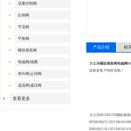
流量控制阀
比例阀
节流阀
平衡阀
产品介绍
相
螺纹插装阀
电磁阀|线圈
力士乐螺纹插装阀电磁阀OD15
迎新老客户询价采购！
单向阀|止回阀
溢流阀|减压阀
查看更多
力士乐REXROTH螺纹插装阀OD15
R930058435 OD150618A00
R901091130 OD1506181AS