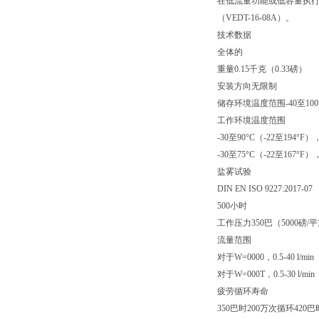
在低流量功能或低容量执行机
（VEDT-16-08A）。
技术数据
全体的
重量0.15千克（0.33磅）
安装方向无限制
储存环境温度范围-40至100°
工作环境温度范围
-30至90°C（-22至194°F）
-30至75°C（-22至167°F）
盐雾试验
DIN EN ISO 9227:2017-07
500小时
工作压力350巴（5000磅/
流量范围
对于W=0000，0.5-40 l/min
对于W=000T，0.5-30 l/min
疲劳循环寿命
350巴时200万次循环420巴