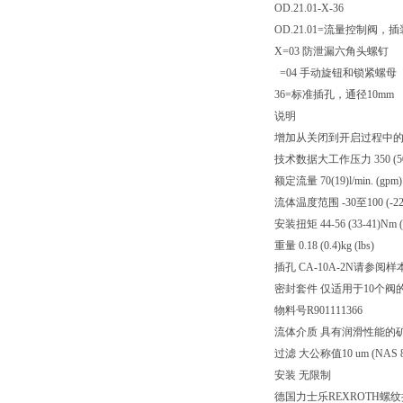
OD.21.01-X-36
OD.21.01=流量控制阀，
X=03 防泄漏六角头螺钉
=04 手动旋钮和锁紧螺母
36=标准插孔，通径10mm
说明
增加从关闭到开启过程中的
技术数据大工作压力 350 (5000)
额定流量 70(19)l/min. (gpm)
流体温度范围 -30至100 (-22至
安装扭矩 44-56 (33-41)Nm (ft
重量 0.18 (0.4)kg (lbs)
插孔 CA-10A-2N请参阅样本R
密封套件 仅适用于10个阀的外部
物料号R901111366
流体介质 具有润滑性能的矿物基
过滤 大公称值10 um (NAS 8)，
安装 无限制
德国力士乐REXROTH螺