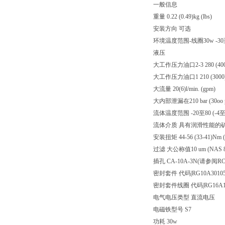
一般信息
重量 0.22 (0.49)kg (lbs)
安装方向 可选
环境温度范围-线圈30w -30至60
液压
大工作压力油口2-3 280 (4000)
大工作压力油口1 210 (3000)ba
大流量 20(6)l/min. (gpm)
大内部泄漏在210 bar (30oo ps
流体温度范围 -20至80 (-4至1
流体介质 具有润滑性能的矿物基
安装扭矩 44-56 (33-41)Nm (ft
过滤 大公称值10 um (NAS 8)l
插孔 CA-10A-3N(请参阅RC1
密封套件 代码|RG10A30105
密封套件线圈 代码|RG16A1P
电气电压类型 直流电压
电磁铁型号 S7
功耗 30w