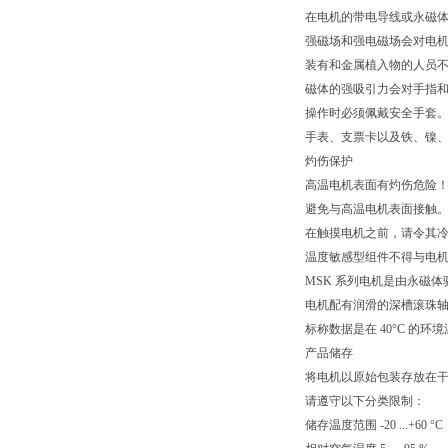
在电机的带电导线或永磁
强磁场和强电磁场会对电
装有和金属植入物的人员
磁体的强吸引力会对手指
操作时必须佩戴安全手套
手表、支票卡以及铁、镍
灼伤保护
高温电机表面有灼伤危险
避免与高温电机表面接触。温
在触摸电机之前，请令其
温度敏感型组件不得与电
MSK 系列电机是由永磁体驱
电机配有润滑的深槽滚珠轴承。
标称数据是在 40°C 的
产品储存
将电机以原始包装存放在干燥、无
请遵守以下分类限制：
储存温度范围 -20 ...+60 °C