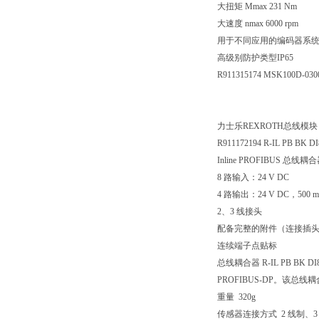
大扭矩 Mmax 231 Nm
大速度 nmax 6000 rpm
用于不同应用的编码器系
高级别防护类型IP65
R911315174 MSK100D-03
力士乐REXROTH总线模块
R911172194 R-IL PB BK D
Inline PROFIBUS 总线耦
8 路输入：24 V DC
4 路输出：24 V DC，500 
2、3 线接头
配备完整的附件（连接插
连续端子点贴标
总线耦合器 R-IL PB BK 
PROFIBUS-DP。该
重量 320g
传感器连接方式 2 线制、3