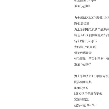
额定扭矩 [Nm]480
重量 [kg]103
力士乐REXROTH旋翼 1MR3
R911261983
力士乐伺服电机的产品系列
符合 ATEX 的特殊版本
转子内径 [mm]112
大转速 [rpm]8000
保护代码IP00
转动惯量（不带制动器）值 [kg/
重量 [kg]86.7
力士乐REXROTH伺服电机
同步伺服电机
IndraDyn S
MSK 适用于所有要求
紧凑和高效
扭矩可达 495 Nm