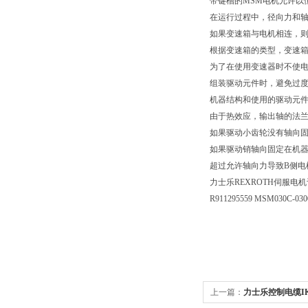
带键槽的MSM电机允许以
在运行过程中，径向力和
如果变速箱与电机相连，
根据变速箱的类型，变速
为了在使用变速器时不使
组装驱动元件时，避免过
机器结构和使用的驱动元
由于热效应，输出轴的法兰
如果驱动小齿轮没有轴向
如果驱动销轴向固定在机
超过允许轴向力导致B侧电
力士乐REXROTH伺服电
R911295559 MSM030C-03
上一篇：
力士乐控制电缆IKS0