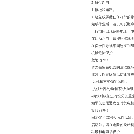
3. 确保断电。
4. 接地和短路。
5. 遮盖或屏蔽任何相邻的
完成作业后，请以相反顺
运行期间出现危险电压！
在启动之前，请按照接线
在保护性导线牢固连接到
机械危险保护
危险动作！
请勿驻留在机器的运动区
此外，固定纵轴以防止其
-以机械方式锁定纵轴，
-提供外部制动/捕获/夹持
-确保对纵轴进行充分的重
如果仅使用逐次交付的电
旋转部件！
固定键和/或传动元件以出
启动前，请在危险的旋转
磁场和电磁场保护