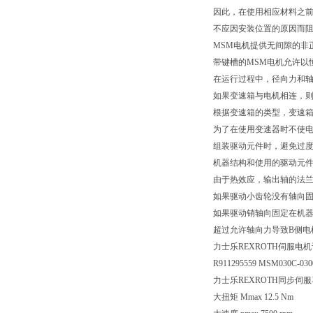
因此，在使用相应材料之前
不应因安装位置的原因而
MSM电机提供无间隙的非
带键槽的MSM电机允许以
在运行过程中，径向力和
如果变速箱与电机相连，
根据变速箱的类型，变速
为了在使用变速器时不使
组装驱动元件时，避免过
机器结构和使用的驱动元
由于热效应，输出轴的法兰
如果驱动小齿轮没有轴向
如果驱动销轴向固定在机
超过允许轴向力导致B侧电
力士乐REXROTH伺服电
R911295559 MSM030C-03
力士乐REXROTH同步伺服
大扭矩 Mmax 12.5 Nm