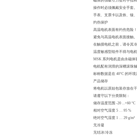
磁体的强吸引力会对手指
操作时必须佩戴安全手套
手表、支票卡以及铁、镍
灼伤保护
高温电机表面有灼伤危险
避免与高温电机表面接触。温
在触摸电机之前，请令其
温度敏感型组件不得与电
MSK 系列电机是由永磁体驱
电机配有润滑的深槽滚珠轴承。
标称数据是在 40°C 的
产品储存
将电机以原始包装存放在干燥、无
请遵守以下分类限制：
储存温度范围 -20 ...+60 °C
相对空气湿度 5 … 95 %
绝对空气湿度 1 … 29 g/m³
无冷凝
无结冰/冷冻