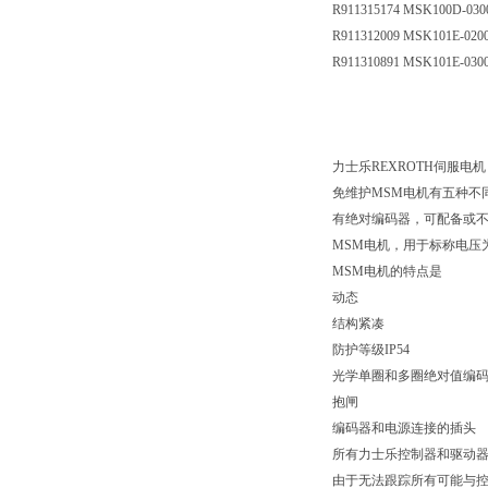
R911315174 MSK100D-03
R911312009 MSK101E-02
R911310891 MSK101E-03
力士乐REXROTH伺服电机
免维护MSM电机有五种不
有绝对编码器，可配备或不配备抱
MSM电机，用于标称电压为3
MSM电机的特点是
动态
结构紧凑
防护等级IP54
光学单圈和多圈绝对值编
抱闸
编码器和电源连接的插头
所有力士乐控制器和驱动
由于无法跟踪所有可能与