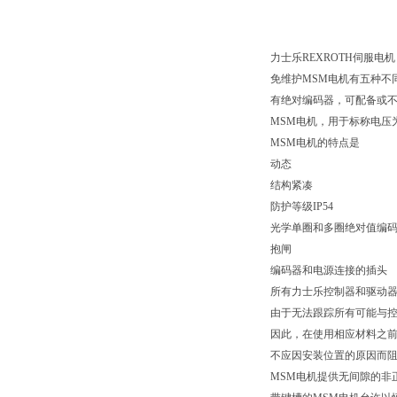
力士乐REXROTH伺服电机
免维护MSM电机有五种不
有绝对编码器，可配备或不配备抱
MSM电机，用于标称电压为3
MSM电机的特点是
动态
结构紧凑
防护等级IP54
光学单圈和多圈绝对值编
抱闸
编码器和电源连接的插头
所有力士乐控制器和驱动
由于无法跟踪所有可能与
因此，在使用相应材料之前
不应因安装位置的原因而
MSM电机提供无间隙的非