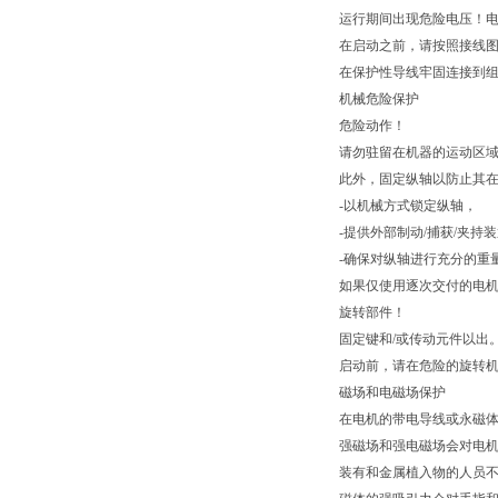
运行期间出现危险电压！
在启动之前，请按照接线
在保护性导线牢固连接到
机械危险保护
危险动作！
请勿驻留在机器的运动区
此外，固定纵轴以防止其
-以机械方式锁定纵轴，
-提供外部制动/捕获/夹持
-确保对纵轴进行充分的重
如果仅使用逐次交付的电
旋转部件！
固定键和/或传动元件以出
启动前，请在危险的旋转
磁场和电磁场保护
在电机的带电导线或永磁
强磁场和强电磁场会对电
装有和金属植入物的人员