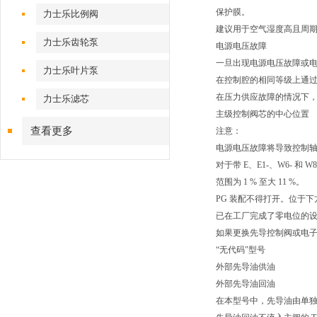
保护膜。
力士乐比例阀
建议用于空气湿度高且周
力士乐齿轮泵
电源电压故障
一旦出现电源电压故障或
力士乐叶片泵
在控制腔的相同等级上通
在压力供应故障的情况下
力士乐滤芯
主级控制阀芯的中心位置
查看更多
注意：
电源电压故障将导致控制
对于带 E、E1-、W6- 
范围为 1 % 至大 11 %。
PG 装配不得打开。位于
已在工厂完成了零电位的
如果更换先导控制阀或电
“无代码"型号
外部先导油供油
外部先导油回油
在本型号中，先导油由单