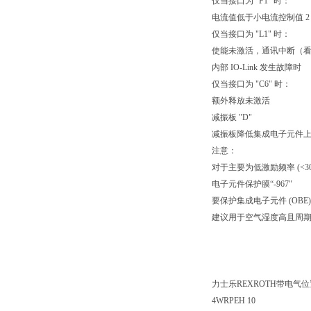
仅当接口为 "F1" 时：
电流值低于小电流控制值 
仅当接口为 "L1" 时：
使能未激活，通讯中断（
内部 IO-Link 发生故障时
仅当接口为 "C6" 时：
额外释放未激活
减振板 "D"
减振板降低集成电子元件上的
注意：
对于主要为低激励频率 (<3
电子元件保护膜“-967"
要保护集成电子元件 (OB
建议用于空气湿度高且周
力士乐REXROTH带电气
4WRPEH 10