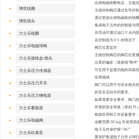
比例电磁铁断电后，主级
博世线圈
主级控制阀芯通过先导控制
通过更改比例电磁铁的线
博世插头
集成电子元件的控制值与
先导油可通过油口 P 从内
力士乐线圈
在控制值为 0 V 的情况
力士乐电磁球阀
阀芯位置监控
主级控制阀芯的阀芯位置
力士乐接线盒/插头
位置的偏差（请参阅“附件
可在用于监视功能的高级控制
力士乐压力传感器
应用领域
力士乐压力开关
阀门可以用于与安全相关的双通道
的安全启动关闭要求。
力士乐压力继电器
如果需要安全要求，阀门
所需的安全等级（类别 P
力士乐蓄能器
根据应用和工作设备要求 - 
力士乐电磁阀
诊断范围 DCavg 并使
电子元件保护膜“-967"
力士乐柱塞泵
要保护集成电子元件 (OB