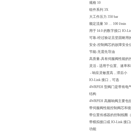
规格 10
组件系列 3X
大工作压力 350 bar
额定流量 50 … 100 l/min
用于 I4.0 的数字接口 IO-Li
可靠-经过验证且坚固耐用
安全-控制阀芯的故障安全
节能-无需先导油
高质量-具有伺服阀性能的
灵活 - 适用于位置、速率
- 响应灵敏度高，滞后小
IO-Link 接口，可选
4WRPEH 型阀门是带有电
结构
4WRPEH 高频响阀主要包
带伺服阀性能控制阀芯和
带位置传感器的控制线圈
带模拟接口或 IO-Link 
功能