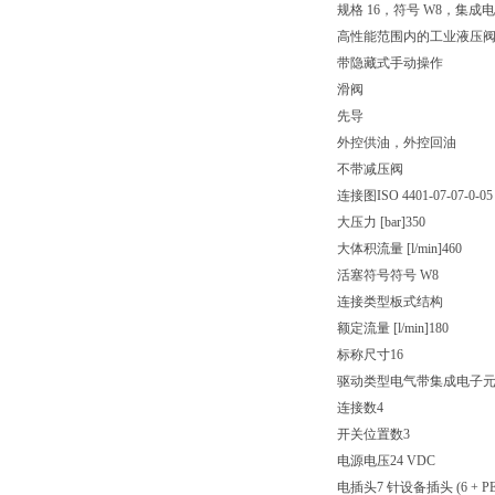
规格 16，符号 W8，集成电
高性能范围内的工业液压
带隐藏式手动操作
滑阀
先导
外控供油，外控回油
不带减压阀
连接图ISO 4401-07-07-0-05
大压力 [bar]350
大体积流量 [l/min]460
活塞符号符号 W8
连接类型板式结构
额定流量 [l/min]180
标称尺寸16
驱动类型电气带集成电子
连接数4
开关位置数3
电源电压24 VDC
电插头7 针设备插头 (6 + PE