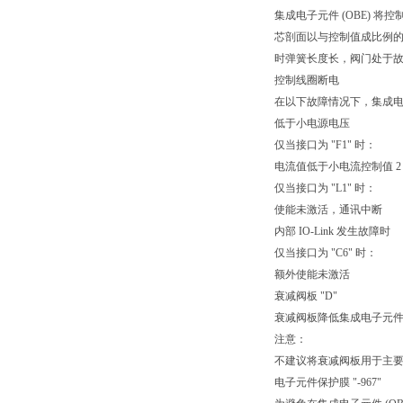
集成电子元件 (OBE)
芯剖面以与控制值成比例的
时弹簧长度长，阀门处于
控制线圈断电
在以下故障情况下，集成电
低于小电源电压
仅当接口为 "F1" 时：
电流值低于小电流控制值 
仅当接口为 "L1" 时：
使能未激活，通讯中断
内部 IO-Link 发生故障时
仅当接口为 "C6" 时：
额外使能未激活
衰减阀板 "D"
衰减阀板降低集成电子元件上
注意：
不建议将衰减阀板用于主要为低
电子元件保护膜 "-967"