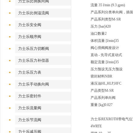
力士乐比例换向阀
流量 35 l/min (9.3 gpm)
产品系列分类单向阀，插
力士乐比例溢流阀
产品系列类型M-SR
力士乐安全阀
压力 [bar]420
油口数量2
力士乐顺序阀
体积流量 [l/min]35
阀心滑阀阀座设计
力士乐压力切断阀
直动 - 先导式直动式
力士乐压力补偿器
额定流量 [l/min]35
压力预设无压力预设
力士乐压力表
密封材料NBR
液压油HL,HLP,HFC
力士乐手动换向阀
产品类型M-SR
力士乐密封件
产品系列单向阀
重量 [kg]
0.027
力士乐流量阀
力士乐REXROTH带电气
力士乐节流阀
4WRTE
力士乐减压阀