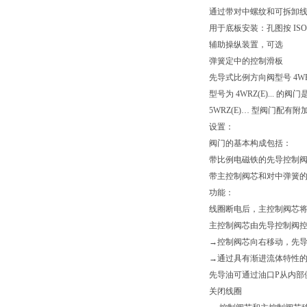
通过带对中螺纹和可拆卸
用于底板安装：孔图按 ISO 
辅助操纵装置，可选
弹簧定中的控制滑板
先导式比例方向阀型号 4WRZ(E
型号为 4WRZ(E)..
5WRZ(E)… 型阀门配有附
设置：
阀门的基本构成包括：
带比例电磁铁的先导控制
带主控制阀芯和对中弹簧
功能：
线圈断电后，主控制阀芯
主控制阀芯由先导控制阀控
→控制阀芯向右移动，先
→通过具有渐进流体特性的节流
先导油可通过油口P从内部
关闭线圈