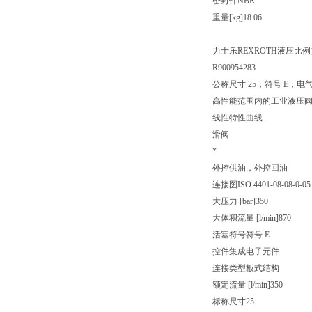
密封件NBR
重量[kg]18.06
力士乐REXROTH液压比例方向阀
R900954283
公称尺寸 25，符号 E，电气
高性能范围内的工业液压
线性特性曲线
滑阀
*
外控供油，外控回油
连接图ISO 4401-08-08-0-05
大压力 [bar]350
大体积流量 [l/min]870
活塞符号符号 E
控件集成电子元件
连接类型板式结构
额定流量 [l/min]350
标称尺寸25