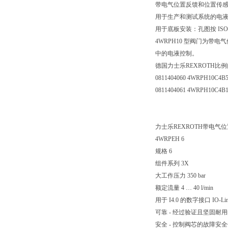
带电气位置反馈和位置传感器 (
用于生产和测试系统的电
用于底板安装：孔图按 ISO 
4WRPH10 型阀门为带
中的电液控制。
德国力士乐REXROTH比
0811404060 4WRPH10C4B5
0811404061 4WRPH10C4B1
力士乐REXROTH带电气
4WRPEH 6
规格 6
组件系列 3X
大工作压力 350 bar
额定流量 4 … 40 l/min
用于 I4.0 的数字接口 IO-Li
可靠 - 经过验证且坚固耐
安全 - 控制阀芯的故障安