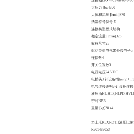
连接图ISO 4401-08-08-0-05
大压力 [bar]350
大体积流量 [l/min]870
活塞符号符号 E
连接类型板式结构
额定流量 [l/min]325
标称尺寸25
驱动类型电气带外接电子
连接数4
开关位置数3
电源电压24 VDC
电插头3 针设备插头 (2 + PE
电气连接说明3 针设备连接器 (2 
液压油HL,HLP,HLPD,HVLP
密封NBR
重量 [kg]20.44
力士乐REXROTH液压比例方向阀
R901483053