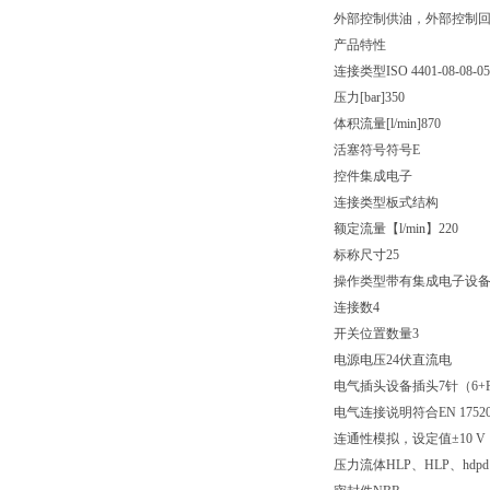
外部控制供油，外部控制
产品特性
连接类型ISO 4401-08-08-05
压力[bar]350
体积流量[l/min]870
活塞符号符号E
控件集成电子
连接类型板式结构
额定流量【l/min】220
标称尺寸25
操作类型带有集成电子设
连接数4
开关位置数量3
电源电压24伏直流电
电气插头设备插头7针（6+
电气连接说明符合EN 17520
连通性模拟，设定值±10 V
压力流体HLP、HLP、hdpd