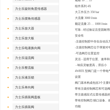
规格 10 … 35
组件系列 4X
力士乐旋转角度传感器
大工作压力 350 bar
大流量 3000 l/min
力士乐摆角传感器
额定流量 25 … 1000 l/min
力士乐放大器
可靠 - 经过验证且坚固耐
安全性
力士乐放大板
-主级控制腔中存在自动压
-主级控制阀芯位于弹簧对
力士乐电液换向阀
-可选阀芯位置监控
力士乐溢流阀
灵活 - 适用于位置、速率
- 响应灵敏度高，滞后小
力士乐整流板
4WRTE 型阀门是一个带
设置
力士乐液压锁
阀门基本构成包括3个主要
力士乐单向阀
带有主级控制阀芯和可选
带主级感应式位置传感器
力士乐插装阀盖板
带有控制阀芯/插口设备、
功能
力士乐插装阀