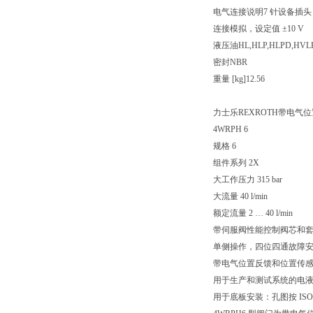
电气连接说明7 针设备插头 (6 +
连接模拟，设定值 ±10 V
液压油HL,HLP,HLPD,HVLP
密封NBR
重量 [kg]12.56
力士乐REXROTH带电气位置反馈
4WRPH 6
规格 6
组件系列 2X
大工作压力 315 bar
大流量 40 l/min
额定流量 2 … 40 l/min
带伺服阀性能控制阀芯和
单侧操作，四位四通故障
带电气位置反馈和位置传感器 (
用于生产和测试系统的电
用于底板安装：孔图按 ISO 