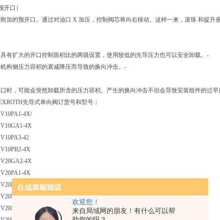
带预开口）
附加的预开口。通过对油口 X 加压，控制阀芯将向右移动。这样一来，滚珠 和提升
具有扩大的开口控制面积比的两级设置，使用较低的先导压力也可以安全卸载。‐
机构侧压力容积的衰减降压而导致的换向冲击。‐
开口时，可能会突然卸载所含的压力容积。产生的换向冲击不但会导致安装组件的过早
EXROTH先导式单向阀订货号和型号：
SV10PA1-4X/
 SV10GA1-4X
SV10PA3-42
SV10PB2-4X
 SV20GA2-4X
SV20PA1-4X
SV20PA1-45/V
SV20PB2-45
欢迎您！
SV20PA2-4X
来自局域网的朋友！有什么可以帮
助您的吗？