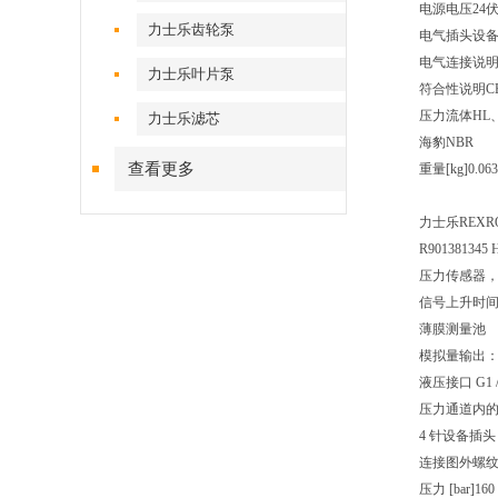
电源电压24
力士乐齿轮泵
电气插头设备
电气连接说明设备
力士乐叶片泵
符合性说明CE，
压力流体HL、
力士乐滤芯
海豹NBR
查看更多
重量[kg]0.063
力士乐REXROT
R901381345 
压力传感器，带模
信号上升时间
薄膜测量池
模拟量输出：4 
液压接口 G1 /
压力通道内
4 针设备插头
连接图外螺纹 
压力 [bar]160