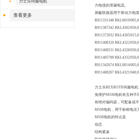
力士乐伺服电机
力电缆的泄漏电流。
屏蔽联接器用于将动力电
查看更多
R911331348 RKL0019/005,
R911387342 RKL4302/050,
R911372032 RKL4305/015,
R911408320 RKL4322/050,
R911408531 RKL4328/050,
R911405709 RKL4332/050,
R911342674 RKL0014/005,
R911408267 RKL4321/040,
力士乐REXROTH伺服电机
免维护MSM电机有五种不
有绝对编码器，可配备或不配备抱
MSM电机，用于标称电压为3
MSM电机的特点是
动态
结构紧凑