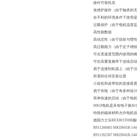
操作可靠性高
免维护操作（由于轴承的
在不利的环境条件下使用是可
过载保护（由于电机温度
高性能数据
高动态性（由于扭矩与惯
高过载能力（由于定子绕
可在宽速度范围内使用的
可在高重复频率下连续启动
易于连接到机器上（由于法兰符
所需的任何安装位置
小齿轮和皮带轮的直接悬
易于布线（由于有多种设
简单快速的启动（由于电
MKD电机是具有电子换向
特殊的磁体材料允许电机
德国力士乐REXROTH伺
R911260465 MKD041B-14
R911262307 MKD041B-14