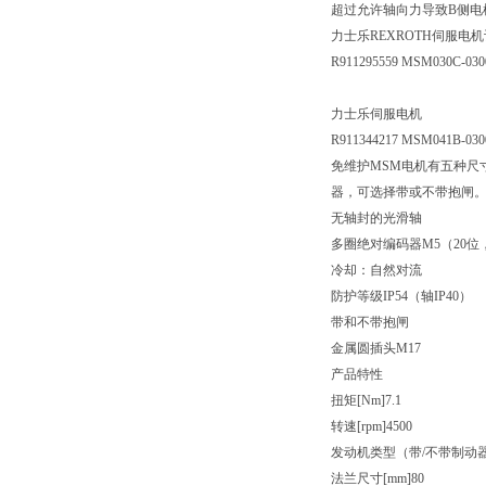
超过允许轴向力导致B侧电
力士乐REXROTH伺服电
R911295559 MSM030C-03
力士乐伺服电机
R911344217 MSM041B-03
免维护MSM电机有五种尺
器，可选择带或不带抱闸。它们
无轴封的光滑轴
多圈绝对编码器M5（20
冷却：自然对流
防护等级IP54（轴IP40）
带和不带抱闸
金属圆插头M17
产品特性
扭矩[Nm]7.1
转速[rpm]4500
发动机类型（带/不带制动
法兰尺寸[mm]80