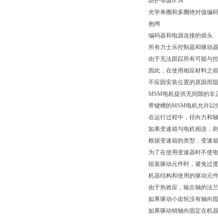
防护等级IP54
光学单圈和多圈绝对值编
抱闸
编码器和电源连接的插头
所有力士乐控制器和驱动
由于无法跟踪所有可能与
因此，在使用相应材料之前
不应因安装位置的原因而
MSM电机提供无间隙的非
带键槽的MSM电机允许以
在运行过程中，径向力和
如果变速箱与电机相连，
根据变速箱的类型，变速
为了在使用变速器时不使
组装驱动元件时，避免过
机器结构和使用的驱动元
由于热效应，输出轴的法兰
如果驱动小齿轮没有轴向
如果驱动销轴向固定在机