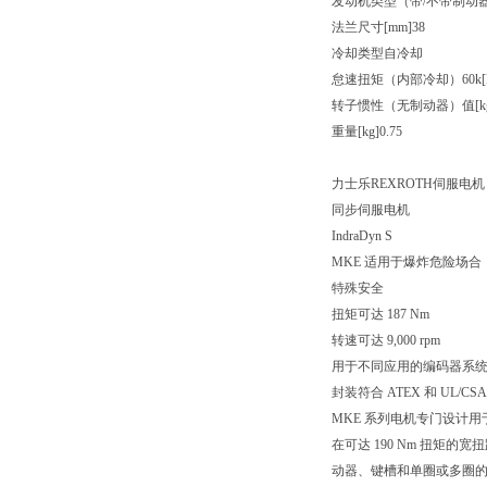
发动机类型（带/不带制动
法兰尺寸[mm]38
冷却类型自冷却
怠速扭矩（内部冷却）60k[Nm
转子惯性（无制动器）值[kg/m²
重量[kg]0.75
力士乐REXROTH伺服电机
同步伺服电机
IndraDyn S
MKE 适用于爆炸危险场合
特殊安全
扭矩可达 187 Nm
转速可达 9,000 rpm
用于不同应用的编码器系
封装符合 ATEX 和 UL/CSA
MKE 系列电机专门设计
在可达 190 Nm 扭矩
动器、键槽和单圈或多圈