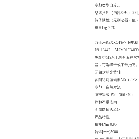
冷却类型自冷却
怠速扭矩（内部冷却）60k[N
转子惯性（无制动器）值[kg/m²
重量[kg]2.78
力士乐REXROTH伺服电机
R911344211 MSM019B-03
免维护MSM电机有五种尺
器，可选择带或不带抱闸。它们
无轴封的光滑轴
多圈绝对编码器M5（20
冷却：自然对流
防护等级IP54（轴IP40）
带和不带抱闸
金属圆插头M17
产品特性
扭矩[Nm]0.95
转速[rpm]5000