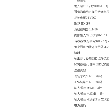
一般信息
输入/输出8个数字通道，
通道和母线之间的绝缘电压50
标称电压24 VDC
B&R ID代码
总线控制器0x1436
内部输入/输出模块0x1311
传感器/执行器电源0.5 A总
每个通道的状态指示器I/
诊断
输出是，使用LED状态指
I/O电源是，使用LED状
连接类型
现场总线M12，B编码
X2X链路M12，B编码
输入/输出8x M8，3针
输入/输出电源M8，4针
输入/输出模块的3 W X2
电力消耗