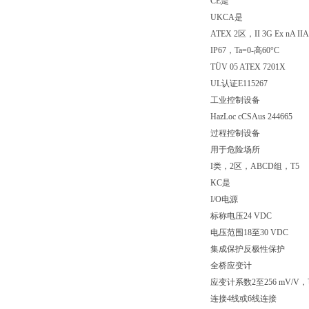
CE是
UKCA是
ATEX 2区，II 3G Ex nA IIA
IP67，Ta=0-高60°C
TÜV 05 ATEX 7201X
UL认证E115267
工业控制设备
HazLoc cCSAus 244665
过程控制设备
用于危险场所
I类，2区，ABCD组，T5
KC是
I/O电源
标称电压24 VDC
电压范围18至30 VDC
集成保护反极性保护
全桥应变计
应变计系数2至256 mV/
连接4线或6线连接