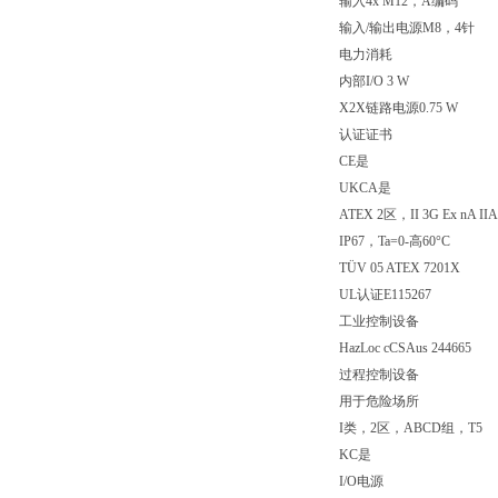
输入4x M12，A编码
输入/输出电源M8，4针
电力消耗
内部I/O 3 W
X2X链路电源0.75 W
认证证书
CE是
UKCA是
ATEX 2区，II 3G Ex nA IIA
IP67，Ta=0-高60°C
TÜV 05 ATEX 7201X
UL认证E115267
工业控制设备
HazLoc cCSAus 244665
过程控制设备
用于危险场所
I类，2区，ABCD组，T5
KC是
I/O电源