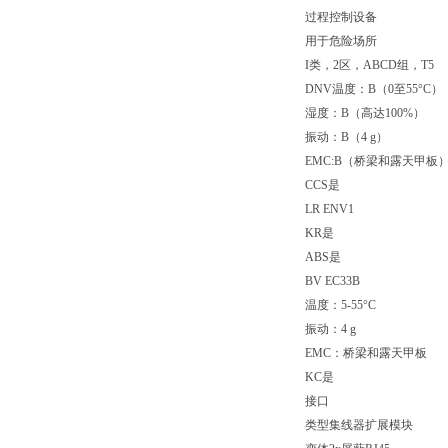
过程控制设备
用于危险场所
I类，2区，ABCD组，T5
DNV温度：B（0至55°C）
湿度：B（高达100%）
振动：B（4 g）
EMC:B（桥梁和露天甲板
CCS是
LR ENV1
KR是
ABS是
BV EC33B
温度：5-55°C
振动：4 g
EMC：桥梁和露天甲板
KC是
接口
类型集线器扩展模块