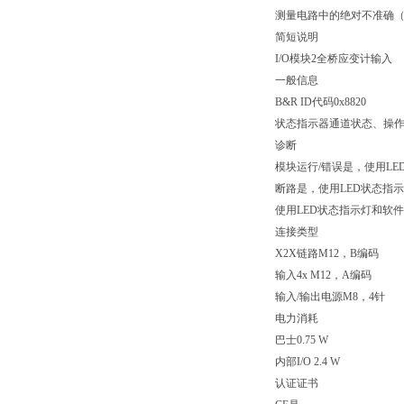
测量电路中的绝对不准确
简短说明
I/O模块2全桥应变计输入
一般信息
B&R ID代码0x8820
状态指示器通道状态、操
诊断
模块运行/错误是，使用LE
断路是，使用LED状态指
使用LED状态指示灯和软件
连接类型
X2X链路M12，B编码
输入4x M12，A编码
输入/输出电源M8，4针
电力消耗
巴士0.75 W
内部I/O 2.4 W
认证证书