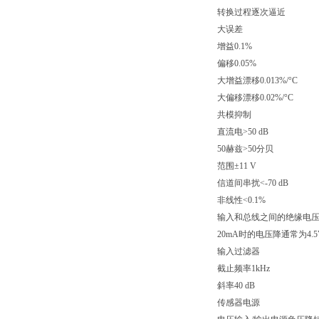
转换过程逐次逼近
大误差
增益0.1%
偏移0.05%
大增益漂移0.013%/°C
大偏移漂移0.02%/°C
共模抑制
直流电>50 dB
50赫兹>50分贝
范围±11 V
信道间串扰<-70 dB
非线性<0.1%
输入和总线之间的绝缘电压50
20mA时的电压降通常为4.5
输入过滤器
截止频率1kHz
斜率40 dB
传感器电源