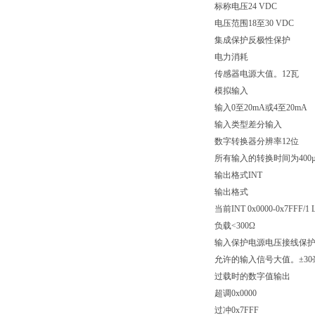
标称电压24 VDC
电压范围18至30 VDC
集成保护反极性保护
电力消耗
传感器电源大值。12瓦
模拟输入
输入0至20mA或4至20mA
输入类型差分输入
数字转换器分辨率12位
所有输入的转换时间为400µ
输出格式INT
输出格式
当前INT 0x0000-0x7FFF/1 
负载<300Ω
输入保护电源电压接线保
允许的输入信号大值。±30
过载时的数字值输出
超调0x0000
过冲0x7FFF