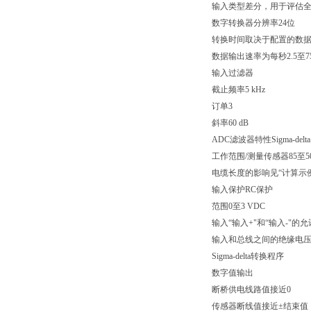
输入类型差分，用于评估
数字转换器分辨率24位
转换时间取决于配置的数
数据输出速率为每秒2.5至7
输入过滤器
截止频率5 kHz
订单3
斜率60 dB
ADC滤波器特性Sigma-del
工作范围/测量传感器85至50
电缆长度的影响见“计算示例
输入保护RC保护
范围0至3 VDC
输入“输入+"和“输入-"
输入和总线之间的绝缘电压50
Sigma-delta转换程序
数字值输出
断桥供电线路值接近0
传感器断线值接近±结束值