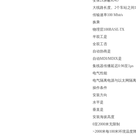
变体2x屏蔽RJ45
大线路长度。2个车站之间1
传输速率100 Mbit/s
换乘
物理层100BASE-TX
半双工是
全双工否
自动协商是
自动MDI/MDIX是
集线器传播延迟0.96至1µs
电气性能
电气隔离电源与以太网隔离（I
操作条件
安装方向
水平是
垂直是
安装海拔高度
0至2000米无限制
>2000米每100米环境温度降低