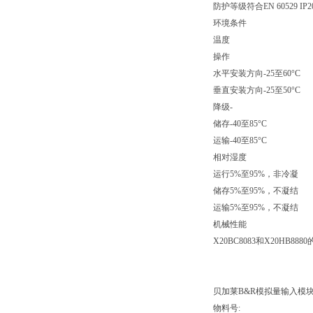
防护等级符合EN 60529 IP2
环境条件
温度
操作
水平安装方向-25至60°C
垂直安装方向-25至50°C
降级-
储存-40至85°C
运输-40至85°C
相对湿度
运行5%至95%，非冷凝
储存5%至95%，不凝结
运输5%至95%，不凝结
机械性能
X20BC8083和X20HB8
贝加莱B&R模拟量输入模块X6
物料号: