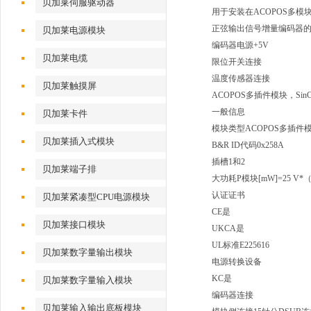
贝加莱伺服驱动器
用于安装在ACOPOS多模块中
正弦输出信号增量编码器
贝加莱电源模块
编码器电源+5V
贝加莱电缆
限位开关连接
温度传感器连接
贝加莱触摸屏
ACOPOS多插件模块，Sin
一般信息
贝加莱卡件
模块类型ACOPOS多插件
贝加莱插入式模块
B&R ID代码0x258A
插槽1和2
贝加莱端子排
大功耗P模块[mW]=25 V*（IEn
认证证书
贝加莱紧凑型CPU电源模块
CE是
贝加莱接口模块
UKCA是
UL标准E225616
贝加莱数字量输出模块
电源转换设备
KC是
贝加莱数字量输入模块
编码器连接
贝加莱输入输出底板模块