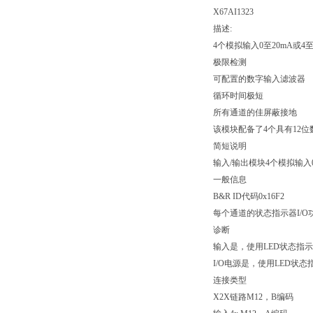
X67AI1323
描述:
4个模拟输入0至20mA或4至
极限检测
可配置的数字输入滤波器
循环时间极短
所有通道的佳屏蔽接地
该模块配备了4个具有12位
简短说明
输入/输出模块4个模拟输入0
一般信息
B&R ID代码0x16F2
每个通道的状态指示器I/
诊断
输入是，使用LED状态指
I/O电源是，使用LED状
连接类型
X2X链路M12，B编码