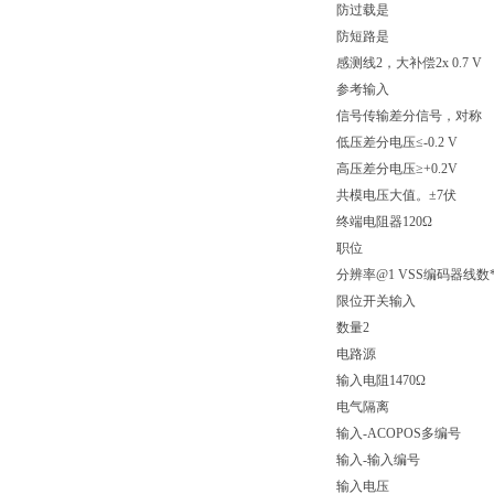
防过载是
防短路是
感测线2，大补偿2x 0.7 V
参考输入
信号传输差分信号，对称
低压差分电压≤-0.2 V
高压差分电压≥+0.2V
共模电压大值。±7伏
终端电阻器120Ω
职位
分辨率@1 VSS编码器线数*5
限位开关输入
数量2
电路源
输入电阻1470Ω
电气隔离
输入-ACOPOS多编号
输入-输入编号
输入电压