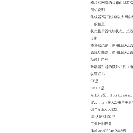
模块和网络的状态由LED
简短说明
集线器2端口快速以太网集
一般信息
状态指示器模块状态、总
诊断
模块状态是，使用LED状
总线功能是，使用LED状
功耗1.17 W
致动器引起的额外功耗（电阻
认证证书
CE是
UKCA是
ATEX 2区，II 3G Ex nA nC 
IP20，Ta（见X20用户手册
09年ATEX 0083X
UL认证E115267
工业控制设备
HazLoc cCSAus 244665