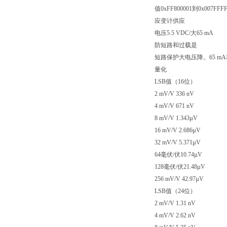
值0xFF800001到0x007FF
应变计供应
电压5.5 VDC/大65 mA
防短路和过载是
短路保护大电压降。65 mA和2
量化
LSB值（16位）
2 mV/V 336 nV
4 mV/V 671 nV
8 mV/V 1.343µV
16 mV/V 2.686µV
32 mV/V 5.371µV
64毫伏/伏10.74µV
128毫伏/伏21.48µV
256 mV/V 42.97µV
LSB值（24位）
2 mV/V 1.31 nV
4 mV/V 2.62 nV