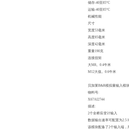
储存-40至85°C
运输-40至85°C
机械性能
尺寸
宽度53毫米
高度85毫米
深度42毫米
重量190克
连接扭矩
大M8。0.4牛米
M12大值。0.6牛米
贝加莱B&R模拟量输入模块X6
物料号:
X67AI2744
描述:
2个全桥应变计输入
数据输出速率可配置为2.5 Hz
该模块配备了2个输入端，