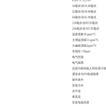
8 mV/V 5.25 nV
16毫伏/伏10.49毫伏
32毫伏/伏20.98毫伏
64毫伏/伏41.96毫伏
128毫伏/伏83.92毫伏
256毫伏/伏167.85毫伏
温度系数30 ppm/°C
大增益漂移12 ppm/°C
大偏移漂移2ppm/°C
非线性<10ppm
电气性能
电气隔离
总线与模拟输入和应变计
通道未与I/O电源隔离
操作条件
安装方向
水平是
垂直是
安装海拔高度