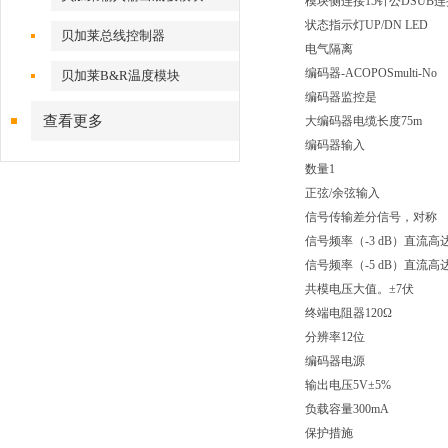
模块侧连接15针公DSUB
状态指示灯UP/DN LED
贝加莱总线控制器
电气隔离
编码器-ACOPOSmulti-No
贝加莱B&R温度模块
编码器监控是
查看更多
大编码器电缆长度75m
编码器输入
数量1
正弦/余弦输入
信号传输差分信号，对称
信号频率（-3 dB）直流高达3
信号频率（-5 dB）直流高达4
共模电压大值。±7伏
终端电阻器120Ω
分辨率12位
编码器电源
输出电压5V±5%
负载容量300mA
保护措施