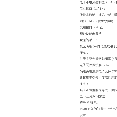
低于小电流控制值 2 m
仅在接口 "L1" 处：
使能未激活，通讯中断（
内部 IO-Link 发生故障时
仅在接口 "C6" 处：
额外使能未激活
衰减阀板 "D"
衰减阀板 (4) 降低集成电子
注意：
对于主要为低激励频率 (<3
电子元件保护膜 "-967"
为避免在集成电子元件 (OB
建议用于空气湿度高且周
注意：
具有正遮盖的先导式三位四
至 B 上短时间加速。
符号 V 和 V1-
4WRLE 型阀门是一个带
设置