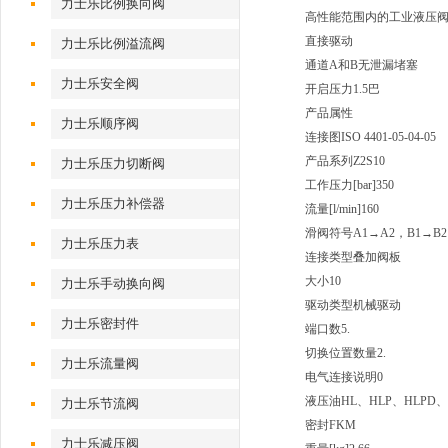
力士乐比例换向阀
高性能范围内的工业液压
直接驱动
力士乐比例溢流阀
通道A和B无泄漏堵塞
力士乐安全阀
开启压力1.5巴
产品属性
力士乐顺序阀
连接图
ISO 4401-05-04-05
产品系列
Z2S10
力士乐压力切断阀
工作压力[bar]
350
力士乐压力补偿器
流量[l/min]
160
滑阀符号
A1→A2，B1→B2
力士乐压力表
连接类型
叠加阀板
大小
10
力士乐手动换向阀
驱动类型
机械驱动
力士乐密封件
端口数
5.
切换位置数量
2.
力士乐流量阀
电气连接说明
0
液压油
HL、HLP、HLPD、
力士乐节流阀
密封
FKM
力士乐减压阀