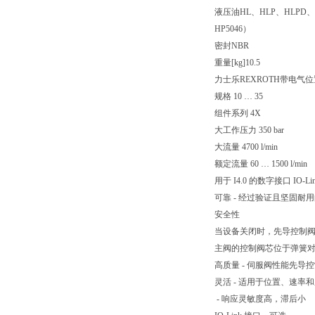
液压油
HL、HLP、HLPD、HVL
HP5046）
密封
NBR
重量[kg]
10.5
力士乐REXROTH带电气位
规格 10 … 35
组件系列 4X
大工作压力 350 bar
大流量 4700 l/min
额定流量 60 … 1500 l/min
用于 I4.0 的数字接口 IO-Li
可靠 - 经过验证且坚固耐
安全性
当设备关闭时，先导控制阀
主阀的控制阀芯位于弹簧对
高质量 - 伺服阀性能先导
灵活 - 适用于位置、速率
- 响应灵敏度高，滞后小