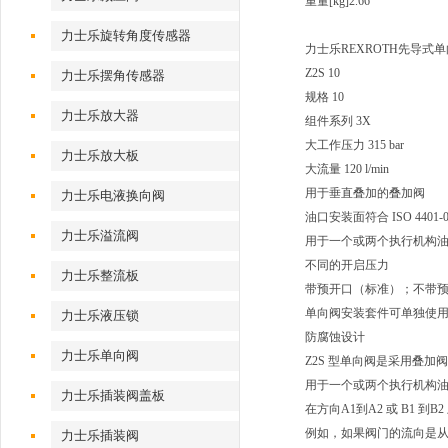
重量[kg]
2.66
力士乐旋转角度传感器
力士乐REXROTH先导式
Z2S 10
力士乐摆角传感器
规格 10
力士乐放大器
组件系列 3X
大工作压力 315 bar
力士乐放大板
大流量 120 l/min
用于垂直叠加的叠加阀
力士乐电液换向阀
油口安装面符合 ISO 4401-05-04
力士乐溢流阀
用于一个或两个执行机构
不同的开启压力
力士乐整流板
带预开口（标准）；不带
单向阀安装套件可单独使
力士乐液压锁
防腐蚀设计
力士乐单向阀
Z2S 型单向阀是采用叠加
用于一个或两个执行机构
力士乐插装阀盖板
在方向A1到A2 或 B1 
例如，如果阀门的流向是从A
力士乐插装阀