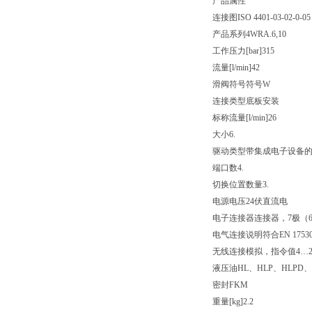
产品属性
连接图
ISO 4401-03-02-0-05
产品系列
4WRA.6,10
工作压力[bar]
315
流量[l/min]
42
滑阀符号
符号W
连接类型
底板安装
标称流量[l/min]
26
大小
6.
驱动类型
带集成电子设备
端口数
4.
切换位置数量
3.
电源电压
24伏直流电
电子连接器
连接器，7极（6
电气连接说明
符合EN 175
无线连接
模拟，指令值4…2
液压油
HL、HLP、HLPD、
密封
FKM
重量[kg]
2.2