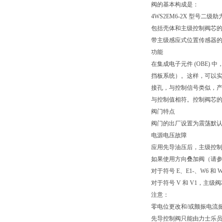
阀的基本构成是：
4WS2EM6-2X 型号二
包括壳体和主级控制阀芯
带主级感应式位置传感器
功能
在集成电子元件 (OBE
挡板系统）。这样，可以
接孔，与控制信号类似，
与控制值相符。控制阀芯
阀门特点
阀门的出厂设置为震荡默认设
电源电压故障
应用先导油压后，主级控
如果使用方向叠加阀（请
对于符号 E、E1-、W6 
对于符号 V 和 V1，主级阀
注意：
零电位更改和/或颤振电流
先导控制阀只能由力士乐