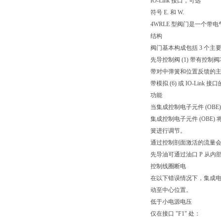
IO-Link 接口，可选
符号 E. 和 W.
4WRLE 型阀门是一个带
结构
阀门基本构成包括 3 个主
先导控制阀 (1) 带有控
带对中弹簧和位置反馈的主阀 
带模拟 (6) 或 IO-Link 接
功能
当集成控制电子元件 (O
集成控制电子元件 (OB
簧进行调节。
通过控制剖面激活的流量会
先导油可通过油口 P 从内
控制线圈断电
在以下错误情况下，集成电
动至中心位置。
低于小电源电压
仅在接口 "F1" 处：