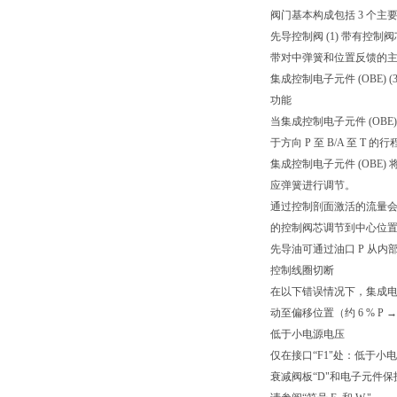
阀门基本构成包括 3 个主
先导控制阀 (1) 带有
带对中弹簧和位置反馈的主阀 
集成控制电子元件 (OBE) (3
功能
当集成控制电子元件 (O
于方向 P 至 B/A 至 T 的
集成控制电子元件 (OB
应弹簧进行调节。
通过控制剖面激活的流量会
的控制阀芯调节到中心位
先导油可通过油口 P 从内
控制线圈切断
在以下错误情况下，集成电
动至偏移位置（约 6 % P → 
低于小电源电压
仅在接口“F1"处：低于小
衰减阀板“D"和电子元件保护膜