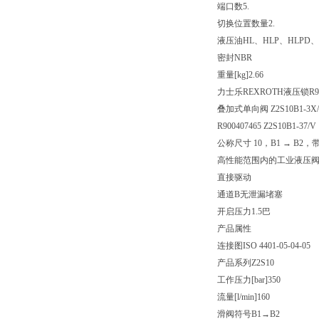
端口数
5.
切换位置数量
2.
液压油
HL、HLP、HLPD、
密封
NBR
重量[kg]
2.66
力士乐REXROTH液压锁R900
叠加式单向阀 Z2S10B1-3X
R900407465 Z2S10B1-37/V
公称尺寸 10，B1 → B2
高性能范围内的工业液压
直接驱动
通道B无泄漏堵塞
开启压力1.5巴
产品属性
连接图
ISO 4401-05-04-05
产品系列
Z2S10
工作压力[bar]
350
流量[l/min]
160
滑阀符号
B1→B2