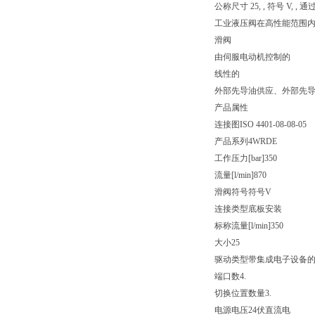
公称尺寸 25, , 符号 V, 
工业液压阀在高性能范围
滑阀
由伺服电动机控制的
线性的
外部先导油供应、外部先
产品属性
连接图
ISO 4401-08-08-05
产品系列
4WRDE
工作压力[bar]
350
流量[l/min]
870
滑阀符号
符号V
连接类型
底板安装
标称流量[l/min]
350
大小
25
驱动类型
带集成电子设备
端口数
4.
切换位置数量
3.
电源电压
24伏直流电