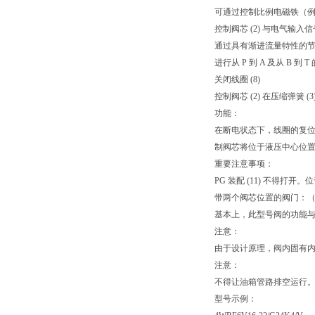
可通过控制比例电磁铁（例如，
控制阀芯 (2) 与电气输
通过具有渐进流量特性的
进行从 P 到 A 及从 B 到 T
关闭线圈 (8)
控制阀芯 (2) 在压缩弹簧 
功能：
在断电状态下，线圈的复位
制阀芯将位于液压中心位
重要注意事项：
PG 装配 (11) 不得
带两个阀芯位置的阀门：（型号
基本上，此型号阀的功能与带
注意：
由于设计原理，阀内固有
注意：
不得让油箱管路排空运行。
型号示例：