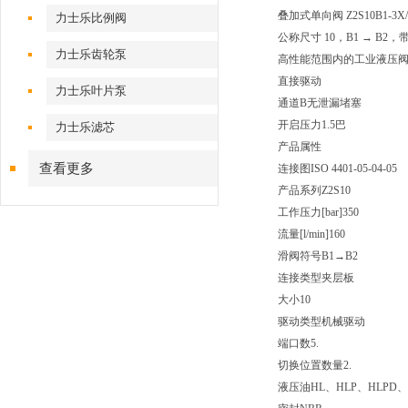
叠加式单向阀 Z2S10B1-3X/
力士乐比例阀
公称尺寸 10，B1 → B2
力士乐齿轮泵
高性能范围内的工业液压
直接驱动
力士乐叶片泵
通道B无泄漏堵塞
开启压力1.5巴
力士乐滤芯
产品属性
查看更多
连接图
ISO 4401-05-04-05
产品系列
Z2S10
工作压力[bar]
350
流量[l/min]
160
滑阀符号
B1→B2
连接类型
夹层板
大小
10
驱动类型
机械驱动
端口数
5.
切换位置数量
2.
液压油
HL、HLP、HLPD、