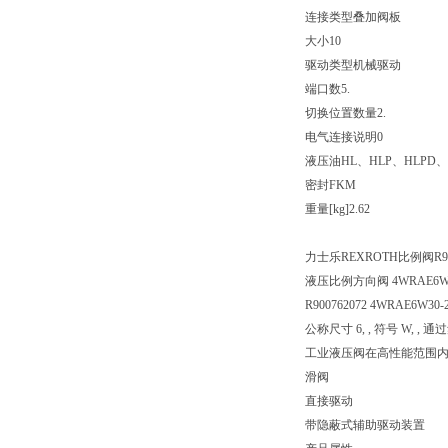
连接类型
叠加阀板
大小
10
驱动类型
机械驱动
端口数
5.
切换位置数量
2.
电气连接说明
0
液压油
HL、HLP、HLPD、
密封
FKM
重量[kg]
2.62
力士乐REXROTH比例阀R900
液压比例方向阀 4WRAE6W30-
R900762072 4WRAE6W30-2
公称尺寸 6, , 符号 W, ,
工业液压阀在高性能范围
滑阀
直接驱动
带隐蔽式辅助驱动装置