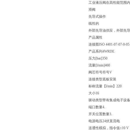
工业液压阀在高性能范围
滑阀
先导式操作
线性的
外部先导油供应，外部先
产品属性
连接图
ISO 4401-07-07-0-05
产品系列
4WRDE
压力[bar]
350
流量[l/min]
460
阀芯符号
符号V
连接类型
底板安装
标称流量【l/min】
220
大小
16
驱动类型
带有集成电子设
端口数量
4.
开关位置数量
3.
电源电压
24伏直流电
连通性
模拟，指令值±10 V