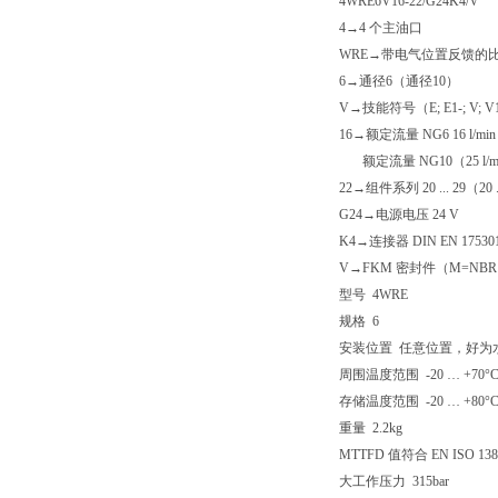
4WRE6V16-22/G24K4/V
4→4 个主油口
WRE→带电气位置反馈的
6→通径6（通径10）
V→技能符号（E; E1-; V; V1-
16→额定流量 NG6 16 l/min（4
额定流量 NG10（25 l/min，
22→组件系列 20 ... 29（
G24→电源电压 24 V
K4→连接器 DIN EN 175301
V→FKM 密封件（M=NB
型号 4WRE
规格 6
安装位置 任意位置，好为
周围温度范围 -20 … +70°
存储温度范围 -20 … +80°
重量 2.2kg
MTTFD 值符合 EN ISO 138
大工作压力 315bar