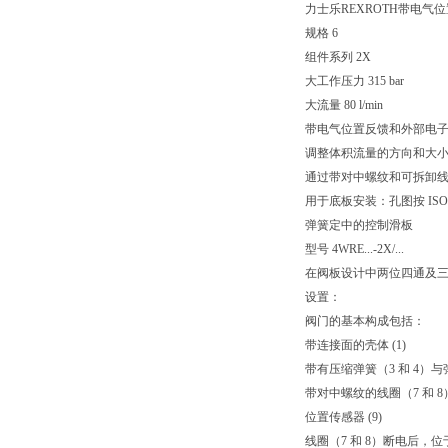
力士乐REXROTH带电气
规格 6
组件系列 2X
大工作压力 315 bar
大流量 80 l/min
带电气位置反馈和外部电
调整体积流量的方向和大
通过带对中螺纹和可拆卸
用于底板安装：孔图按 ISO 
弹簧定中的控制滑板
型号 4WRE...-2X/...
在阀板设计中两位四通及
设置：
阀门的基本构成包括：
带连接面的壳体 (1)
带有压缩弹簧（3 和 4）与弹
带对中螺纹的线圈（7 和 8
位置传感器 (9)
线圈（7 和 8）断电后，位