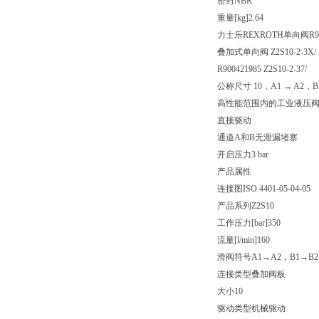
密封
NBR
重量[kg]
2.64
力士乐REXROTH单向阀R900
叠加式单向阀 Z2S10-2-3X/
R900421985 Z2S10-2-37/
公称尺寸 10，A1 → A2，
高性能范围内的工业液压
直接驱动
通道A和B无泄漏堵塞
开启压力3 bar
产品属性
连接图
ISO 4401-05-04-05
产品系列
Z2S10
工作压力[bar]
350
流量[l/min]
160
滑阀符号
A1→A2，B1→B2
连接类型
叠加阀板
大小
10
驱动类型
机械驱动