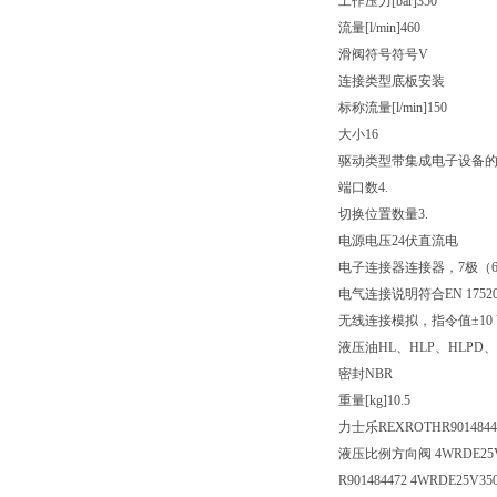
工作压力[bar]
350
流量[l/min]
460
滑阀符号
符号V
连接类型
底板安装
标称流量[l/min]
150
大小
16
驱动类型
带集成电子设备
端口数
4.
切换位置数量
3.
电源电压
24伏直流电
电子连接器
连接器，7极（6
电气连接说明
符合EN 175
无线连接
模拟，指令值±10 
液压油
HL、HLP、HLPD、
密封
NBR
重量[kg]
10.5
力士乐REXROTHR9014844
液压比例方向阀 4WRDE25V3
R901484472 4WRDE25V35