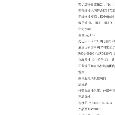
电子连接器
连接器，7极（6
电气连接说明
符合EN 175
无线连接
模拟，指令值±10 
液压油
HL、HLP、HLPD、
密封
NBR
重量[kg]
17.5
力士乐REXROTH比例阀R901
液压比例方向阀 4WRDE10V1-
R901469206 4WRDE10V1-1
公称尺寸 10, , 符号 V1,
工业液压阀在高性能范围
滑阀
由伺服电动机控制的
线性的
外部先导油供应、外部先
产品属性
连接图
ISO 4401-05-05-05
产品系列
4WRDE