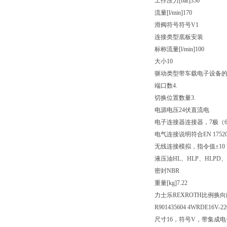
工作压力[bar]
350
流量[l/min]
170
滑阀符号
符号V1
连接类型
底板安装
标称流量[l/min]
100
大小
10
驱动类型
带车载电子设备
端口数
4.
切换位置数量
3.
电源电压
24伏直流电
电子连接器
连接器，7极（6
电气连接说明
符合EN 175
无线连接
模拟，指令值±10 
液压油
HL、HLP、HLPD、
密封
NBR
重量[kg]
7.22
力士乐REXROTH比例换向阀4W
R901435604 4WRDE16V-22
尺寸16，符号V，带集成电