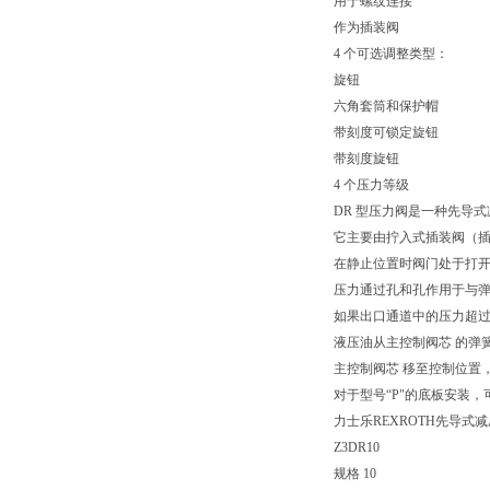
用于螺纹连接
作为插装阀
4 个可选调整类型：
旋钮
六角套筒和保护帽
带刻度可锁定旋钮
带刻度旋钮
4 个压力等级
DR 型压力阀是一种先导
它主要由拧入式插装阀（
在静止位置时阀门处于打开
压力通过孔和孔作用于与弹
如果出口通道中的压力超
液压油从主控制阀芯 的弹
主控制阀芯 移至控制位置
对于型号“P"的底板安装，
力士乐REXROTH先导式
Z3DR10
规格 10