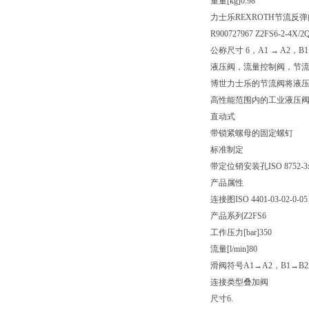
重量[kg]
0.98
力士乐REXROTH节流反弹
R900727967 Z2FS6-2-4X/2
公称尺寸 6，A1 → A2，B1 
液压阀，流量控制阀，节
博世力士乐的节流阀将液
高性能范围内的工业液压
直动式
带锁紧螺母的固定螺钉
标准制定
带定位销安装孔ISO 8752-3x
产品属性
连接图
ISO 4401-03-02-0-05
产品系列
Z2FS6
工作压力[bar]
350
流量[l/min]
80
滑阀符号
A1→A2，B1→B
连接类型
叠加阀
尺寸
6.