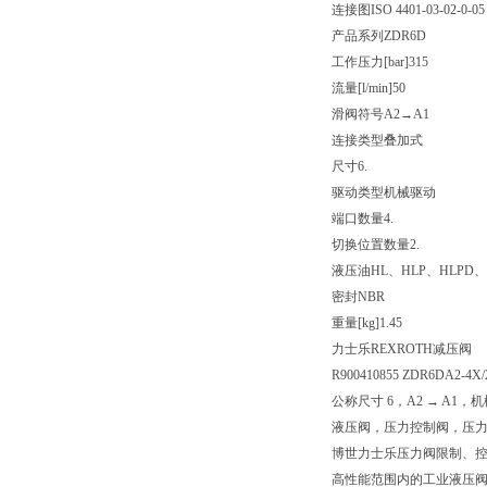
连接图
ISO 4401-03-02-0-05
产品系列
ZDR6D
工作压力[bar]
315
流量[l/min]
50
滑阀符号
A2→A1
连接类型
叠加式
尺寸
6.
驱动类型
机械驱动
端口数量
4.
切换位置数量
2.
液压油
HL、HLP、HLPD、
密封
NBR
重量[kg]
1.45
力士乐REXROTH减压阀
R900410855 ZDR6DA2-4X/
公称尺寸 6，A2 → A1，
液压阀，压力控制阀，压
博世力士乐压力阀限制、
高性能范围内的工业液压