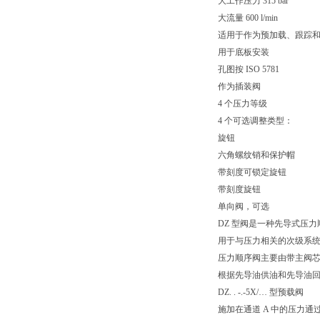
大工作压力 315 bar
大流量 600 l/min
适用于作为预加载、跟踪
用于底板安装
孔图按 ISO 5781
作为插装阀
4 个压力等级
4 个可选调整类型：
旋钮
六角螺纹销和保护帽
带刻度可锁定旋钮
带刻度旋钮
单向阀，可选
DZ 型阀是一种先导式压力
用于与压力相关的次级系
压力顺序阀主要由带主阀芯
根据先导油供油和先导油
DZ. . -.-5X/… 型预载阀
施加在通道 A 中的压力