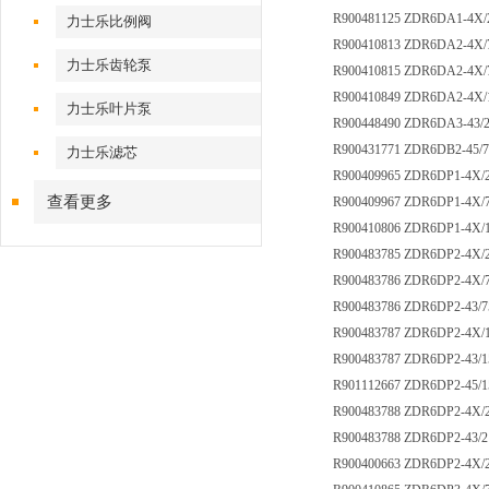
R900481125 ZDR6DA1-4X/
力士乐比例阀
R900410813 ZDR6DA2-4X/
力士乐齿轮泵
R900410815 ZDR6DA2-4X
R900410849 ZDR6DA2-4X/
力士乐叶片泵
R900448490 ZDR6DA3-43/
R900431771 ZDR6DB2-45/
力士乐滤芯
R900409965 ZDR6DP1-4X
查看更多
R900409967 ZDR6DP1-4X
R900410806 ZDR6DP1-4X
R900483785 ZDR6DP2-4X
R900483786 ZDR6DP2-4X
R900483786 ZDR6DP2-43/
R900483787 ZDR6DP2-4X
R900483787 ZDR6DP2-43/
R901112667 ZDR6DP2-45/
R900483788 ZDR6DP2-4X
R900483788 ZDR6DP2-43/
R900400663 ZDR6DP2-4X