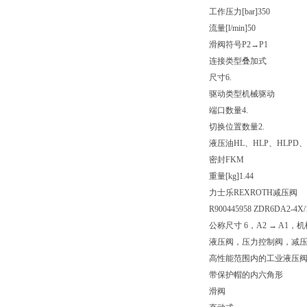
工作压力[bar]
350
流量[l/min]
50
滑阀符号
P2→P1
连接类型
叠加式
尺寸
6.
驱动类型
机械驱动
端口数量
4.
切换位置数量
2.
液压油
HL、HLP、HLPD、
密封
FKM
重量[kg]
1.44
力士乐REXROTH减压阀
R900445958 ZDR6DA2-4X
公称尺寸 6，A2 → A1，
液压阀，压力控制阀，减
高性能范围内的工业液压
带保护帽的内六角形
滑阀