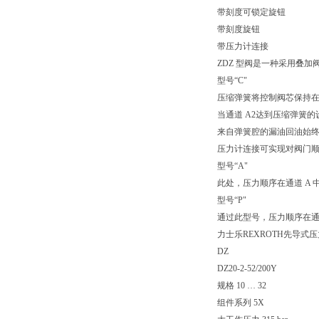
带刻度可锁定旋钮
带刻度旋钮
带压力计连接
ZDZ 型阀是一种采用叠
型号“C"
压缩弹簧将控制阀芯保持在
当通道 A2达到压缩弹簧的
来自弹簧腔的漏油回油始终通
压力计连接可实现对阀门
型号“A"
此处，压力顺序在通道 A 
型号“P"
通过此型号，压力顺序在通道
力士乐REXROTH先导式
DZ
DZ20-2-52/200Y
规格 10 … 32
组件系列 5X