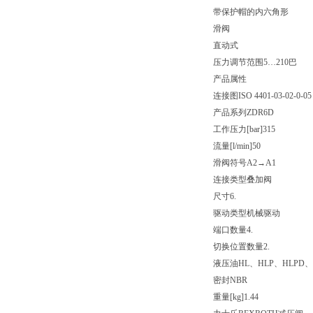
带保护帽的内六角形
滑阀
直动式
压力调节范围5…210巴
产品属性
连接图
ISO 4401-03-02-0-05
产品系列
ZDR6D
工作压力[bar]
315
流量[l/min]
50
滑阀符号
A2→A1
连接类型
叠加阀
尺寸
6.
驱动类型
机械驱动
端口数量
4.
切换位置数量
2.
液压油
HL、HLP、HLPD、
密封
NBR
重量[kg]
1.44