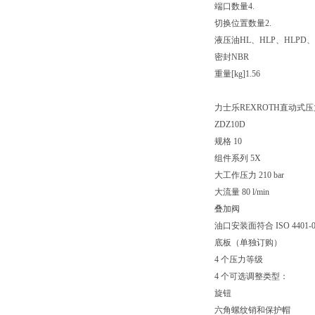
端口数量
4.
切换位置数量
2.
液压油
HL、HLP、HLPD、
密封
NBR
重量[kg]
1.56
力士乐REXROTH直动式
ZDZ10D
规格 10
组件系列 5X
大工作压力 210 bar
大流量 80 l/min
叠加阀
油口安装面符合 ISO 4401-05-
底板（单独订购）
4 个压力等级
4 个可选调整类型：
旋钮
六角螺纹销和保护帽