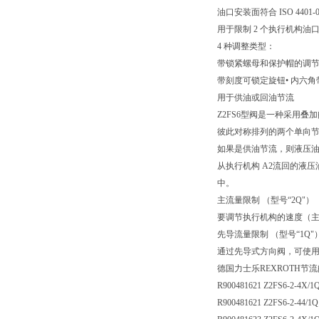
油口安装面符合 ISO 4401-0
用于限制 2 个执行机构
4 种调整类型：
带锁紧螺母和保护帽的调
带刻度可锁定旋钮• 内六角
用于供油或回油节流
Z2FS6型阀是一种采用
彼此对称排列的两个单向
如果是供油节流，则液压油
从执行机构 A2流回的液
中。
主流量限制 （型号“2Q"）
要调节执行机构的速度（
先导流量限制 （型号“1Q"
通过先导式方向阀，可使
德国力士乐REXROTH节
R900481621 Z2FS6-2-4X/1
R900481621 Z2FS6-2-44/1Q