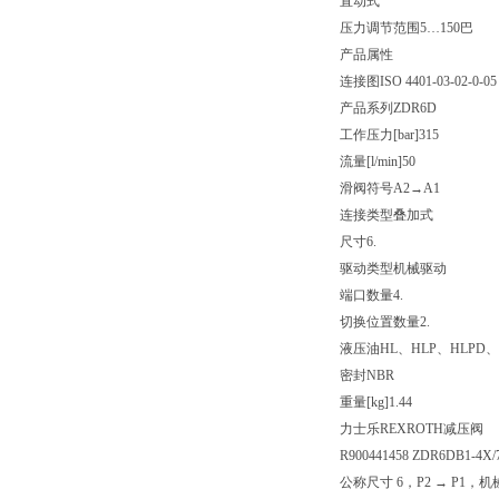
直动式
压力调节范围5…150巴
产品属性
连接图
ISO 4401-03-02-0-05
产品系列
ZDR6D
工作压力[bar]
315
流量[l/min]
50
滑阀符号
A2→A1
连接类型
叠加式
尺寸
6.
驱动类型
机械驱动
端口数量
4.
切换位置数量
2.
液压油
HL、HLP、HLPD、
密封
NBR
重量[kg]
1.44
力士乐REXROTH减压阀
R900441458 ZDR6DB1-4X
公称尺寸 6，P2 → P1，