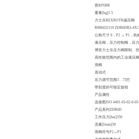
密封
NBR
重量[kg]
1.5
力士乐REXROTH减压阀
R900432119 ZDR6DB3-4X
公称尺寸 6，P2 → P1，
液压阀，压力控制阀，压
博世力士乐压力阀限制、
高性能范围内的工业液压
滑阀
直动式
压力调节范围3…75巴
带刻度的可锁定旋钮
产品属性
连接图
ISO 4401-03-02-0-05
产品系列
ZDR6D
工作压力[bar]
350
流量[l/min]
50
滑阀符号
P2→P1