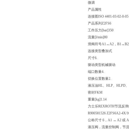
微调
产品属性
连接图
ISO 4401-03-02-0-05
产品系列
Z2FS6
工作压力[bar]
350
流量[l/min]
80
滑阀符号
A1→A2，B1→B
连接类型
叠加式
尺寸
6.
驱动类型
机械驱动
端口数量
4.
切换位置数量
2.
液压油
HL、HLP、HLPD、
密封
FKM
重量[kg]
1.14
力士乐REXROTH节流反弹
R900581526 Z2FS6A2-4X/
公称尺寸 6，A1 → A2 或 
液压阀，流量控制阀，节