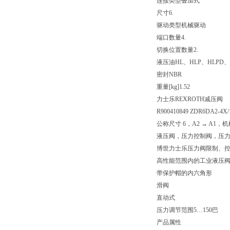
连接类型
叠加式
尺寸
6.
驱动类型
机械驱动
端口数量
4.
切换位置数量
2.
液压油
HL、HLP、HLPD、
密封
NBR
重量[kg]
1.52
力士乐REXROTH减压阀
R900410849 ZDR6DA2-4X/
公称尺寸 6，A2 → A1，
液压阀，压力控制阀，压
博世力士乐压力阀限制、
高性能范围内的工业液压
带保护帽的内六角形
滑阀
直动式
压力调节范围5…150巴
产品属性