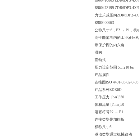
R900410865 ZDR6DP3-4X
R900473199 ZDR6DP3-4X
力士乐减压阀ZDR6DP2-4X/
R900400663
公称尺寸 6，P2 → P1，
高性能范围内的工业液压
带保护帽的内六角
滑阀
直动式
压力设定范围 5…210 bar
产品属性
连接图
ISO 4401-03-02-0-05
产品系列
ZDR6D
工作压力. [bar]
350
体积流量 [l/min]
50
活塞符号
P2 → P1
连接类型
叠加阀板
标称尺寸
6
驱动类型
通过机械致动