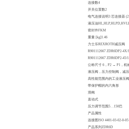
连接数
4
开关位置数
2
电气连接说明
3 芯连接器 (2 
液压油
HL,HLP,HLPD,HVL
密封件
FKM
重量 [kg]
1.46
力士乐REXROTH减压阀
R901112667 ZDR6DP2-4X/
R901112667 ZDR6DP2-45/
公称尺寸 6，P2 → P1，
液压阀，压力控制阀，减
高性能范围内的工业液压
带保护帽的内六角形
滑阀
直动式
压力调节范围5…150巴
产品属性
连接图
ISO 4401-03-02-0-05
产品系列
ZDR6D