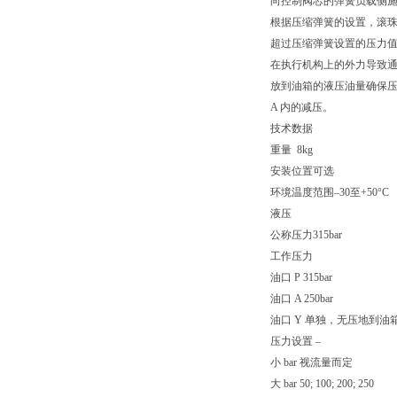
向控制阀芯的弹簧负载侧
根据压缩弹簧的设置，滚珠
超过压缩弹簧设置的压力值
在执行机构上的外力导致通
放到油箱的液压油量确保压
A 内的减压。
技术数据
重量 8kg
安装位置
可选
环境温度范围
–30至+50°C
液压
公称压力
315bar
工作压力
油口 P
315bar
油口 A
250bar
油口 Y
单独，无压地到油
压力设置 –
小 bar 视流量而定
大 bar 50; 100; 200; 250