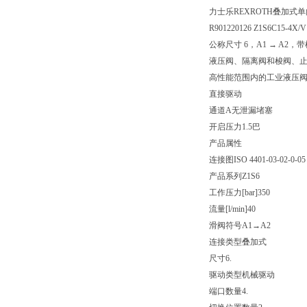
力士乐REXROTH叠加式
R901220126 Z1S6C15-4X/V
公称尺寸 6，A1 → A2，
液压阀、隔离阀和梭阀、
高性能范围内的工业液压
直接驱动
通道A无泄漏堵塞
开启压力1.5巴
产品属性
连接图
ISO 4401-03-02-0-05
产品系列
Z1S6
工作压力[bar]
350
流量[l/min]
40
滑阀符号
A1→A2
连接类型
叠加式
尺寸
6.
驱动类型
机械驱动
端口数量
4.