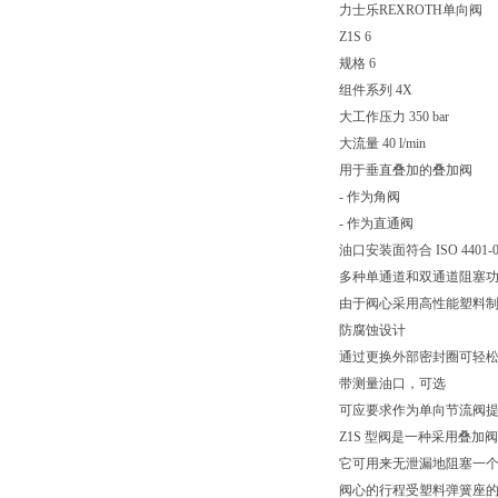
力士乐REXROTH单向阀
Z1S 6
规格 6
组件系列 4X
大工作压力 350 bar
大流量 40 l/min
用于垂直叠加的叠加阀
- 作为角阀
- 作为直通阀
油口安装面符合 ISO 4401-03-
多种单通道和双通道阻塞
由于阀心采用高性能塑料
防腐蚀设计
通过更换外部密封圈可轻
带测量油口，可选
可应要求作为单向节流阀
Z1S 型阀是一种采用叠加
它可用来无泄漏地阻塞一
阀心的行程受塑料弹簧座