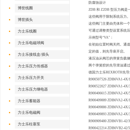
防腐蚀设计
博世线圈
ZDB 和 Z2DB 型压
这些阀用于限制系统压力
博世插头
这些阀门主要由壳体和一
可通过调整类型设置系统
力士乐线圈
示例型号“VA"：
力士乐电磁球阀
在初始位置时阀关闭。通道
定的值，则先导座开启。
力士乐接线盒/插头
液压油从阀芯的弹簧负载侧
两个弹簧腔的先导泄油通过
力士乐压力传感器
德国力士乐REXROTH先
力士乐压力开关
R900507526 ZDB6VA1-4X/
R900522027 ZDB6VA1-4X/
力士乐压力继电器
R900406615 ZDB6VA2-4X/
R900409889 ZDB6VA2-4X/
力士乐蓄能器
R900409886 ZDB6VA2-4X/
力士乐电磁阀
R900409893 ZDB6VA2-4X/
R900909480 ZDB6VB1-42/3
力士乐柱塞泵
R900422214 ZDB6VB2-42/