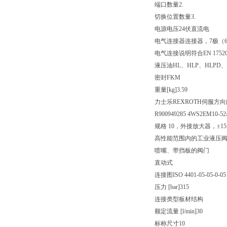
端口数量
2.
切换位置数量
3.
电源电压
24伏直流电
电气连接器
连接器，7极（6
电气连接说明
符合EN 175
液压油
HL、HLP、HLPD、
密封
FKM
重量[kg]
3.59
力士乐REXROTH伺服方向阀 4W
R900949285 4WS2EM10-52
规格 10，外接放大器，±15 
高性能范围内的工业液压
喷嘴、带挡板的阀门
直动式
连接图
ISO 4401-05-05-0-05
压力 [bar]
315
连接类型
板材结构
额定流量 [l/min]
30
标称尺寸
10