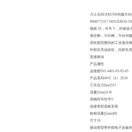
力士乐REXROTH伺服方向
R900772317 4WS2EM10-5X
规格 10，符号 V，外接放大
液压阀，方向阀，方向伺
高性能范围内的工业液压
外部先导油供应，内部先
直接驱动
产品属性
连接图
ISO 4401-05-05-05
产品系列
4WS（E）2E10
工作压力[bar]
315
流量[l/min]
130
滑阀符号
符号V
连接类型
底板安装
标称流量[l/min]
60
尺寸
10
驱动类型
带外部电子设备