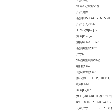
直接驱动
通道A无泄漏堵塞
产品属性
连接图
ISO 4401-03-02-0-05
产品系列
Z1S6
工作压力[bar]
350
流量[l/min]
40
滑阀符号
A1→A2
连接类型
叠加式
尺寸
6.
驱动类型
机械驱动
端口数量
4.
切换位置数量
2.
液压油
HL、HLP、HLPD、
密封
FKM
重量[kg]
0.78
力士乐REXROTH叠加式
R901086077 Z1S6B05-4X/V
公称尺寸 6，B1 → B2，