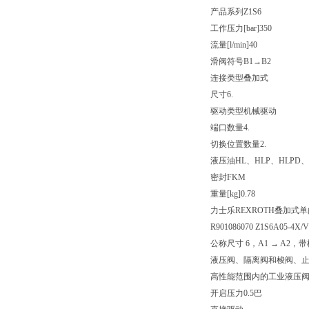
产品系列
Z1S6
工作压力[bar]
350
流量[l/min]
40
滑阀符号
B1→B2
连接类型
叠加式
尺寸
6.
驱动类型
机械驱动
端口数量
4.
切换位置数量
2.
液压油
HL、HLP、HLPD、
密封
FKM
重量[kg]
0.78
力士乐REXROTH叠加式
R901086070 Z1S6A05-4X/V
公称尺寸 6，A1 → A2，
液压阀、隔离阀和梭阀、
高性能范围内的工业液压
开启压力0.5巴