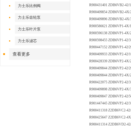
R900431401 ZDB6VB2-42/1
力士乐比例阀
R900409854 ZDB6VB2-4X/
力士乐齿轮泵
R900409896 ZDB6VB2-4X/
R900586621 ZDB6VP1-4X/
力士乐叶片泵
R900596138 ZDB6VP1-4X/
R900598455 ZDB6VP1-42/
力士乐滤芯
R900447152 ZDB6VP1-42/2
查看更多
R900409933 ZDB6VP2-42/
R900428339 ZDB6VP2-4X/
R900409844 ZDB6VP2-42/
R900409844 ZDB6VP2-4X/
R900422075 ZDB6VP2-42/3
R900409898 ZDB6VP2-4X/
R900409847 ZDB6VP2-42/
R901447445 ZDB6VP2-42/3
R900411318 Z2DB6VC2-42
R900425647 Z2DB6VC2-4X
R900411314 Z2DB6VD2-42