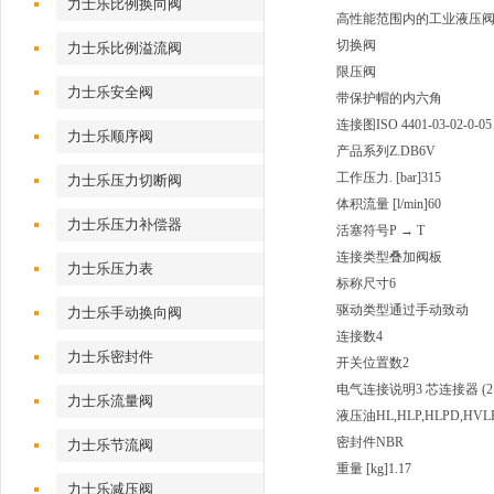
力士乐比例换向阀
高性能范围内的工业液压
切换阀
力士乐比例溢流阀
限压阀
力士乐安全阀
带保护帽的内六角
连接图
ISO 4401-03-02-0-05
力士乐顺序阀
产品系列
Z.DB6V
工作压力. [bar]
315
力士乐压力切断阀
体积流量 [l/min]
60
力士乐压力补偿器
活塞符号
P → T
连接类型
叠加阀板
力士乐压力表
标称尺寸
6
驱动类型
通过手动致动
力士乐手动换向阀
连接数
4
力士乐密封件
开关位置数
2
电气连接说明
3 芯连接器 (2 
力士乐流量阀
液压油
HL,HLP,HLPD,HVL
密封件
NBR
力士乐节流阀
重量 [kg]
1.17
力士乐减压阀