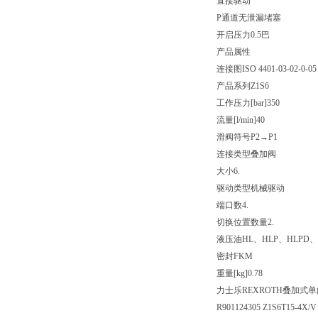
直接驱动
P通道无泄漏堵塞
开启压力0.5巴
产品属性
连接图
ISO 4401-03-02-0-05
产品系列
Z1S6
工作压力[bar]
350
流量[l/min]
40
滑阀符号
P2→P1
连接类型
叠加阀
大小
6.
驱动类型
机械驱动
端口数
4.
切换位置数量
2.
液压油
HL、HLP、HLPD、
密封
FKM
重量[kg]
0.78
力士乐REXROTH叠加式
R901124305 Z1S6T15-4X/V