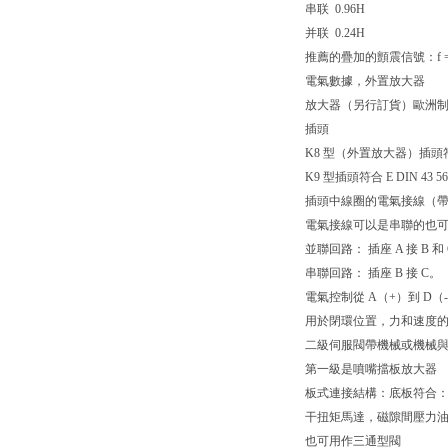
串联 0.96H
并联 0.24H
推薦的疊加的顫震信號：f =
電氣數據，外置放大器
放大器（另行訂貨）歐洲制式 
插頭
K8 型（外置放大器）插頭符合 
K9 型插頭符合 E DIN 43
插頭中線圈的電氣接線（
電氣接線可以是串聯的也
並聯回路： 插座 A 接 B 和 
串聯回路： 插座 B 接 C。
電氣控制從 A（+）到 D（-
用於閉環位置，力和速度
二級伺服閥帶機械或機械
第一級是噴嘴擋板放大器
板式連接結構：底板符合：DIN 
干扭矩馬達，磁隙間壓力
也可用作三通型閥