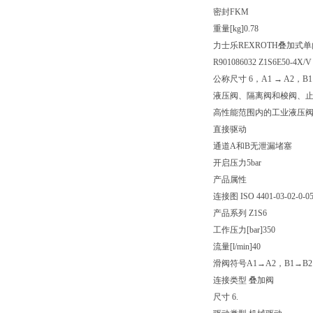
密封
FKM
重量[kg]
0.78
力士乐REXROTH叠加式
R901086032 Z1S6E50-4X/V
公称尺寸 6，A1 → A2，B
液压阀、隔离阀和梭阀、
高性能范围内的工业液压
直接驱动
通道A和B无泄漏堵塞
开启压力5bar
产品属性
连接图 ISO 4401-03-02-0-0
产品系列 Z1S6
工作压力[bar]
350
流量[l/min]
40
滑阀符号
A1→A2，B1→B2
连接类型 叠加阀
尺寸 6.