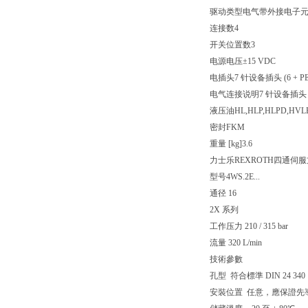
驱动类型
电气带外接电子
连接数
4
开关位置数
3
电源电压
±15 VDC
电插头
7 针设备插头 (6 + PE
电气连接说明
7 针设备插头 (6
液压油
HL,HLP,HLPD,HVL
密封
FKM
重量 [kg]
3.6
力士乐REXROTH四通伺
型号4WS.2E...
通径 16
2X 系列
工作压力 210 / 315 bar
流量 320 L/min
技術參數
孔型 符合標準 DIN 24 340
安裝位置 任意，應保證先導