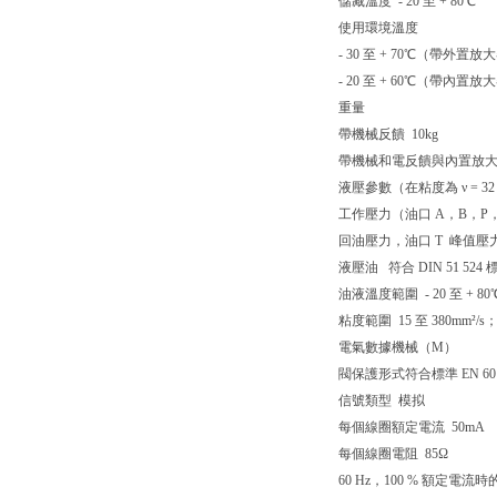
儲藏溫度 - 20 至 + 80℃
使用環境溫度
- 30 至 + 70℃（帶外置
- 20 至 + 60℃（帶內置
重量
帶機械反饋 10kg
帶機械和電反饋與內置放大器
液壓參數（在粘度為 ν = 32 mm
工作壓力（油口 A，B，P，X） 1
回油壓力，油口 T 峰值壓力 < 1
液壓油 符合 DIN 51 52
油液溫度範圍 - 20 至 + 80
粘度範圍 15 至 380mm²/s；
電氣數據機械（M）
閥保護形式符合標準 EN 60 5
信號類型 模拟
每個線圈額定電流 50mA
每個線圈電阻 85Ω
60 Hz，100 % 額定電流