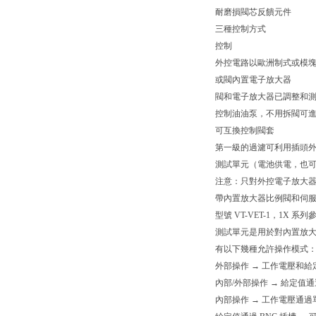
耐磨損閥芯反饋元件
三種控制方式
控制
外控電路以歐洲制式或模
或閥內置電子放大器
閥和電子放大器已調整和
控制油油泵，不用拆閥可
可互換控制閥套
第一級的過濾可利用插頭
測試單元（電池供電，也
注意：只對外控電子放大
帶內置放大器比例閥和伺
型號 VT-VET-1，1X 系列參
測試單元是用於對內置放大器
有以下幾種允許操作模式
外部操作 → 工作電壓和
內部/外部操作 → 給定
內部操作 → 工作電壓通