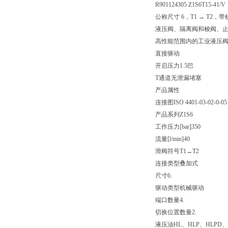
R901124305 Z1S6T15-41/V
公称尺寸 6，T1 → T2，
液压阀、隔离阀和梭阀、
高性能范围内的工业液压
直接驱动
开启压力1.5巴
T通道无泄漏堵塞
产品属性
连接图
ISO 4401-03-02-0-05
产品系列
Z1S6
工作压力[bar]
350
流量[l/min]
40
滑阀符号
T1→T2
连接类型
叠加式
尺寸
6.
驱动类型
机械驱动
端口数量
4.
切换位置数量
2.
液压油
HL、HLP、HLPD、