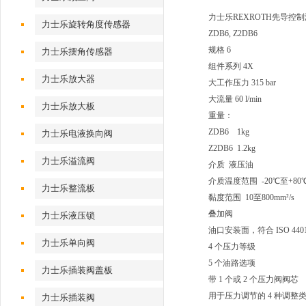
力士乐REXROTH先导控
力士乐旋转角度传感器
ZDB6, Z2DB6
规格 6
力士乐摆角传感器
组件系列 4X
力士乐放大器
大工作压力 315 bar
大流量 60 l/min
力士乐放大板
重量：
ZDB6 1kg
力士乐电液换向阀
Z2DB6 1.2kg
力士乐溢流阀
介质 液压油
介质温度范围 -20℃至+80
力士乐整流板
黏度范围 10至800mm²/s
叠加阀
力士乐液压锁
油口安装面，符合 ISO 4401
力士乐单向阀
4 个压力等级
5 个油路选项
力士乐插装阀盖板
带 1 个或 2 个压力阀阀芯
用于压力调节的 4 种调
力士乐插装阀