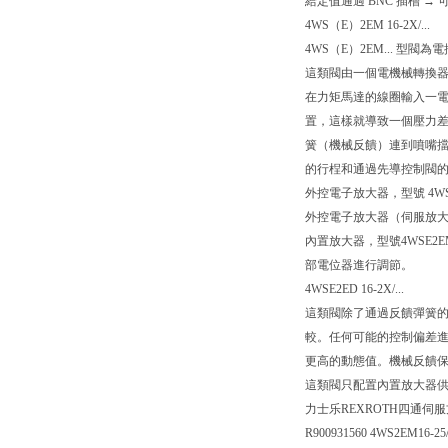
給定值通過 BNC 插槽 →
4WS（E）2EM 16-2X/...
4WS（E）2EM... 型
這類閥由一個電機械轉換器
在力矩馬達的線圈輸入一
置，這樣就導致一個壓力
簧（機械反饋）連到噴嘴
的行桯和通過先導控制閥
外控電子放大器，型號 4WS2E
外控電子放大器（伺服放
內置放大器，型號4WSE2E
部電位器進行調節。
4WSE2ED 16-2X/...
這類閥除了通過反饋彈簧
較。任何可能的控制偏差
更高的動態值。機械反饋
這類閥只配置內置放大器
力士乐REXROTH四通伺
R900931560 4WS2EM16-2