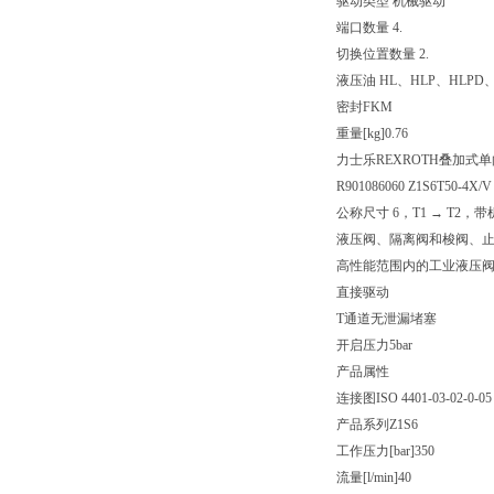
驱动类型 机械驱动
端口数量 4.
切换位置数量 2.
液压油 HL、HLP、HLPD、
密封
FKM
重量[kg]
0.76
力士乐REXROTH叠加式
R901086060 Z1S6T50-4X/V
公称尺寸 6，T1 → T2，
液压阀、隔离阀和梭阀、
高性能范围内的工业液压
直接驱动
T通道无泄漏堵塞
开启压力5bar
产品属性
连接图
ISO 4401-03-02-0-05
产品系列
Z1S6
工作压力[bar]
350
流量[l/min]
40