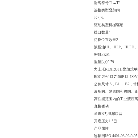
滑阀符号
T1→T2
连接类型
叠加阀
尺寸
6.
驱动类型
机械驱动
端口数量
4.
切换位置数量
2.
液压油
HL、HLP、HLPD、
密封
FKM
重量[kg]
0.79
力士乐REXROTH叠加式
R901298613 Z1S6B15-4X/V
公称尺寸 6，B1 → B2，
液压阀、隔离阀和梭阀、
高性能范围内的工业液压
直接驱动
通道B无泄漏堵塞
开启压力1.5巴
产品属性
连接图
ISO 4401-03-02-0-05