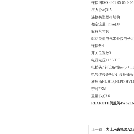
连接图
ISO 4401-05-05-0-05
压力 [bar]
315
连接类型
板材结构
额定流量 [l/min]
30
标称尺寸
10
驱动类型
电气带外接电子
连接数
4
开关位置数
3
电源电压
±15 VDC
电插头
7 针设备插头 (6 + PE
电气连接说明
7 针设备插头 (6
液压油
HL,HLP,HLPD,HVL
密封
FKM
重量 [kg]
3.6
REXROTH伺服阀4WS2EM10
上一篇：
力士乐齿轮泵AZPW-