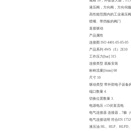
规格 10，外接放大器，±15 
液压阀，方向阀，方向伺
高性能范围内的工业液压
喷嘴、带挡板的阀门
直接驱动
产品属性
连接图 ISO 4401-05-05-05
产品系列 4WS（E）2E10
工作压力[bar] 315
连接类型 底板安装
标称流量[l/min] 60
尺寸 10
驱动类型 带外部电子设备
端口数量 4.
切换位置数量 3.
电源电压 ±15伏直流电
电气连接器 连接器，7极（6
电气连接说明 符合EN 1752
液压油 HL、HLP、HLPD、