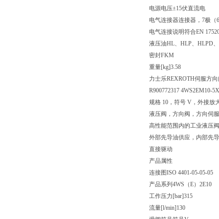
电源电压
±15伏直流电
电气连接器
连接器，7极（6
电气连接说明
符合EN 175
液压油
HL、HLP、HLPD、
密封
FKM
重量[kg]
3.58
力士乐REXROTH伺服方向
R900772317 4WS2EM10-5X
规格 10，符号 V，外接放大
液压阀，方向阀，方向伺
高性能范围内的工业液压
外部先导油供应，内部先
直接驱动
产品属性
连接图
ISO 4401-05-05-05
产品系列
4WS（E）2E10
工作压力[bar]
315
流量[l/min]
130