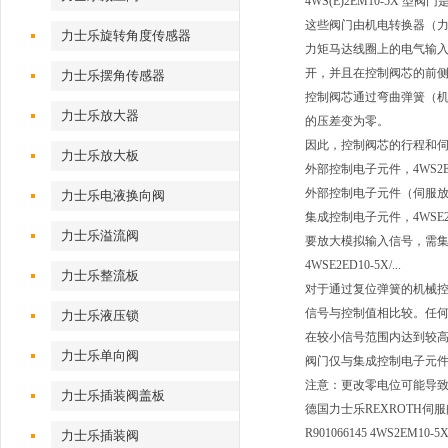
4WS(E)2EM10-5X
这些阀门由机电转换器（
力士乐旋转角度传感器
力矩马达线圈上的电气输入
开，并且在控制阀芯的前
力士乐摆角传感器
控制阀芯通过弯曲弹簧（
力士乐放大器
的压差变为零。
因此，控制阀芯的行程和
力士乐放大板
外部控制电子元件，4WS2EM1
外部控制电子元件（伺服
力士乐电液换向阀
集成控制电子元件，4WSE2EM10-
力士乐溢流阀
要放大模拟输入信号，需集
4WSE2ED10-5X/...
力士乐整流板
对于通过复位弹簧的机械
信号与控制值相比较。任
力士乐液压锁
在较小信号范围内达到较
力士乐单向阀
阀门仅与集成控制电子元
注意：更改零电位可能导
力士乐插装阀盖板
德国力士乐REXROTH伺
R901066145 4WS2EM10-5
力士乐插装阀