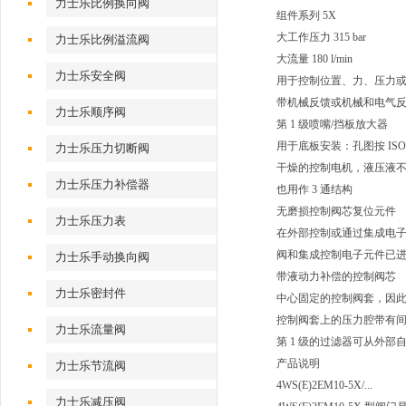
力士乐比例换向阀
组件系列 5X
大工作压力 315 bar
力士乐比例溢流阀
大流量 180 l/min
力士乐安全阀
用于控制位置、力、压力
带机械反馈或机械和电气
力士乐顺序阀
第 1 级喷嘴/挡板放大器
用于底板安装：孔图按 ISO 
力士乐压力切断阀
干燥的控制电机，液压液
力士乐压力补偿器
也用作 3 通结构
无磨损控制阀芯复位元件
力士乐压力表
在外部控制或通过集成电子元件
阀和集成控制电子元件已
力士乐手动换向阀
带液动力补偿的控制阀芯
力士乐密封件
中心固定的控制阀套，因
控制阀套上的压力腔带有
力士乐流量阀
第 1 级的过滤器可从外部
产品说明
力士乐节流阀
4WS(E)2EM10-5X/...
力士乐减压阀