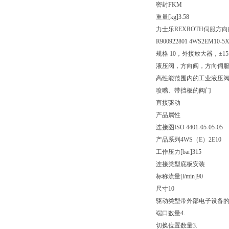
密封
FKM
重量[kg]
3.58
力士乐REXROTH伺服方向
R900922801 4WS2EM10-5
规格 10，外接放大器，±15 
液压阀，方向阀，方向伺
高性能范围内的工业液压
喷嘴、带挡板的阀门
直接驱动
产品属性
连接图
ISO 4401-05-05-05
产品系列
4WS（E）2E10
工作压力[bar]
315
连接类型
底板安装
标称流量[l/min]
90
尺寸
10
驱动类型
带外部电子设备
端口数量
4.
切换位置数量
3.