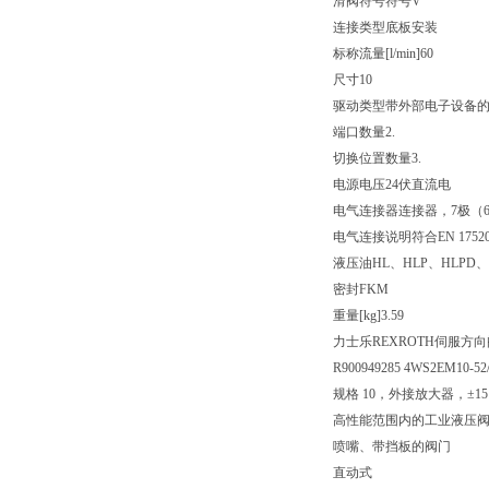
滑阀符号
符号V
连接类型
底板安装
标称流量[l/min]
60
尺寸
10
驱动类型
带外部电子设备
端口数量
2.
切换位置数量
3.
电源电压
24伏直流电
电气连接器
连接器，7极（6
电气连接说明
符合EN 175
液压油
HL、HLP、HLPD、
密封
FKM
重量[kg]
3.59
力士乐REXROTH伺服方向阀 4W
R900949285 4WS2EM10-52
规格 10，外接放大器，±15 
高性能范围内的工业液压
喷嘴、带挡板的阀门
直动式