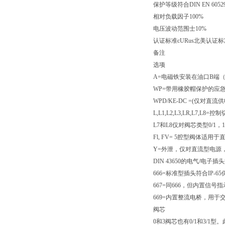
保护等级符合DIN EN 605
相对负载因子
100%
电压波动范围
士10%
认证标准
cURus北美认证
备注
选项
A=电磁铁安装在油口B端
WP=带用橡胶帽保护的应
WPD/KE-DC =(仅
L,L1,L2,L3,LR,L7,
L7和L8仅对阀芯类型0/1，1/
Fl, FV= 5腔型阀体
Y=外泄，仅对直流型电源
DIN 43650的电气/电
666=标准型插头符合IP
667=同666，但内置信号
669=内置整流电桥，用于交流
阀芯
0和3阀芯也有0/1和3/1