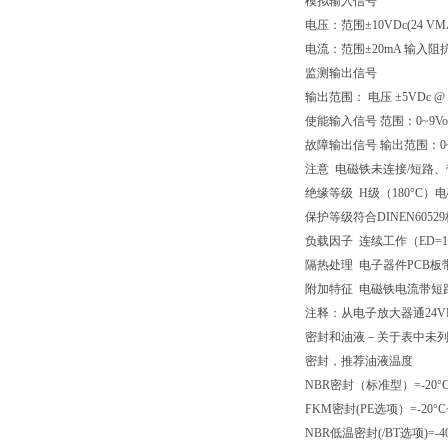
模拟输入信号
电压：范围±10VDc(24 V
电流：范围±20mA 输入阻抗：
监测输出信号
输出范围： 电压 ±5VDc @ m
使能输入信号 范围：0~9Vo
故障输出信号 输出范围：0~
注意 电磁铁未连接/短路
绝缘等级 H级（180°C）电
保护等级符合DINEN60529标准 
负载因子 连续工作（ED=1
隔热处理 电子器件PCB板
附加特征 电磁铁电流带短
注释：从电子放大器通24V
密封和油液－关于表中未
密封，推荐油液温度
NBR密封（标准型）=-20°C~+
FKM密封(PE选项）=-20°C~
NBR低温密封(/BT选项)=-40