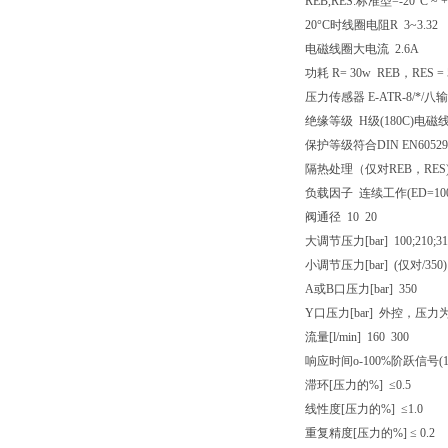
REB,RES:标准型=-20°C ~ 
20°C时线圈电阻R 3~3.32
电磁线圈大电流 2.6A
功耗 R= 30w REB，RES = 
压力传感器 E-ATR-8/*/八
绝缘等级 H级(180C)电磁
保护等级符合DIN EN60529
隔热处理（仅对REB，RES
负载因子 连续工作(ED=10
阀通径 10 20
大调节压力[bar] 100;210;31
小调节压力[bar] (仅对/350)1 
A或B口压力[bar] 350
Y口压力[bar] 外控，压
流量[l/min] 160 300
响应时间o-100%阶跃信号(1)
滞环[压力的%] ≤0.5
线性度[压力的%] ≤1.0
重复精度[压力的%] ≤ 0.2