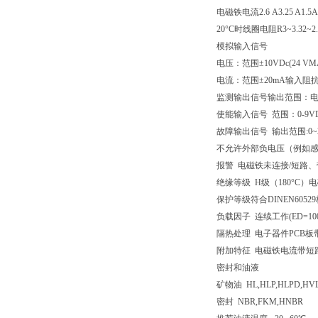
电磁铁电流
2.6 A
3.25 A
1.5A
20°C时线圈电阻R
3~3.3
2~2
模拟输入信号
电压：范围±10VDc(24 V
电流：范围±20mA
输入阻抗：
监测输出信号
输出范围：电压 
使能输入信号 范围：0-9VD
故障输出信号 输出范围:0~24
不允许外部负电压（例如
报警 电磁铁未连接/短路
绝缘等级 H级（180°C）电
保护等级符合DINEN60529标准 
负载因子 连续工作(ED=10
隔热处理 电子器件PCB板
附加特征 电磁铁电流带短
密封和油液
矿物油 HL,HLP,HLPD,HV
密封 NBR,FKM,HNBR