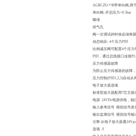
AGRCZO-*/R带单向阀,
单向阀–开启压力=0.5bar
螺堵
排气孔
阀一次调试的时候必须将
动态响应- 4个压力PID
比例减压阀可配置4个压力P
PID，通过总线接口连接PL
压力传感器故障
为防止压力传感器的故障，需
压力控制(PID1,2,3)
电子放大器选项
标准型放大器配用7芯主插
电源 24VDc电源供电，稳
输入参考信号 模拟信号差分
输出监测信号 模拟信号输出
注释:从电子放大器通24V
选项 /I