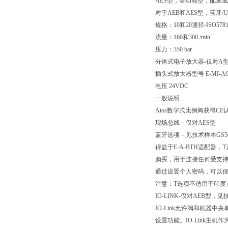
AES型，全功能型，配集
对于AEB和AES型，蓝牙/
规格：10和20通径-ISO578
流量：160和300 /min
压力：350 bar
分体式电子放大器-仅对A
插头式放大器型号 E-MI-AC
电压 24VDC
一般说明
Atos数字式比例阀获得C
现场总线－仅对AES型
蓝牙选项－见技术样本GS5
得益于E-A-BTH适配器
购买，用于连接任何受支持的
通过设置个人密码，可以保
注意：T选项不适用于印度
IO-LINK-仅对AEB型，见
IO-Link允许阀和机器
设置功能。IO-Link主