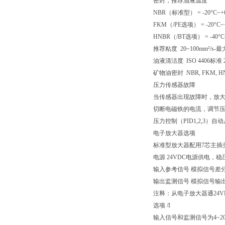
密封，推荐油液温度
NBR（标准型） = -20°C~+6
FKM（/PE选项） = -20°C~
HNBR（/BT选项） = -40°C
推荐粘度 20~100mm²/s-最
油液清洁度 ISO 4406标准 2
矿物油密封 NBR, FKM, H
压力传感器故障
当传感器出现故障时，放大器
切断电磁铁的电流，调节
压力控制（PID1,2,3
电子放大器选项
标准型放大器配用7芯主插
电源 24VDC电源供电，稳
输入参考信号 模拟信号差分
输出监测信号 模拟信号输出
注释：从电子放大器通24V
选项 /I
输入信号和监测信号为4~20