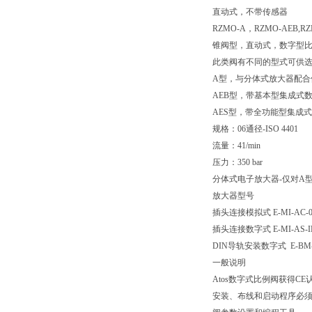
直动式，不带传感器
RZMO-A，RZMO-AEB,RZ
锥阀型，直动式，数字型
此类阀有不同的型式可供
A型，与分体式放大器配合
AEB型，带基本型集成式
AES型，带全功能型集成
规格：06通径-ISO 4401
流量：41/min
压力：350 bar
分体式电子放大器-仅对A
放大器型号
插头连接模拟式 E-MI-AC-0
插头连接数字式 E-MI-AS-
DIN导轨安装数字式 E-BM-A
一般说明
Atos数字式比例阀获得C
安装、布线和启动程序必须按