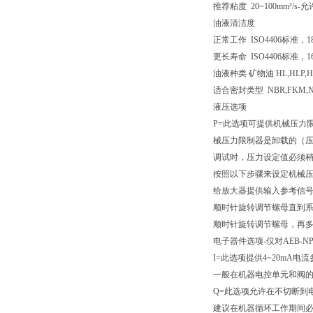
推荐粘度 20~100mm²/s-允许
油液清洁度
正常工作 ISO4406标准，18/1
更长寿命 ISO4406标准，16/1
油液种类 矿物油 HL,HLP,HL
适合密封类型 NBR,FKM,
液压选项
P=此选项可提供机械压力
械压力限制器是卸载的（
调试时，压力设定值必须
按照以下步骤来设定机械
给放大器提供输入参考信
顺时针旋转调节螺母直到
顺时针旋转调节螺母，再多
电子器件选项-仅对AEB-NP
I=此选项提供4~20mA
一般在机器电控单元和阀的
Q=此选项允许在不切断到
建议在机器循环工作期间必须