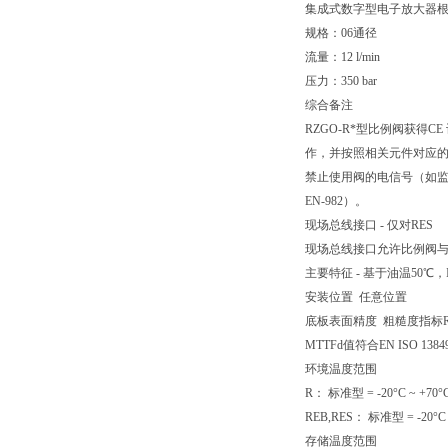
集成式数字型电子放大器
规格：06通径
流量：12 l/min
压力：350 bar
综合备注
RZGO-R*型比例阀获得
作，并按照相关元件对应
禁止使用阀的电信号（如监
EN-982）。
现场总线接口 - 仅对RES
现场总线接口允许比例阀
主要特征 - 基于油温50℃，I
安装位置 任意位置
底板表面精度 粗糙度指标Ra0.4
MTTFd值符合EN ISO 138
环境温度范围
R： 标准型 = -20°C ~ +70°
REB,RES： 标准型 = -20°C 
存储温度范围