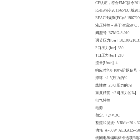
CE认证，符合EMC指令2014/3
RoHs指令2011/65/EU,版201
REACH规则(EC)n° 1907/20
液压特性－基于油温50°C，I
阀型号 RZMO-*-010
调节压力[bar] 50;100;210;31
P口压力[bar] 350
T口压力[bar] 210
流量[Umin] 4
响应时间0-100%阶跃信号（
滞环 ≤1.5[压力的%
线性度 ≤3.0[压力的%]
重复精度 ≤2.0[压力的%]
电气特性
电源
额定: +24VDC
整流和滤波: VRMs=20～32
功耗 A=30W AEB,AES=50
线圈电压编码
标准
选项/6
选