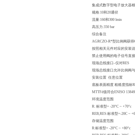
集成式数字型电子放大器
规格:10和20通径
流量:160和300 lmin
高压力:350 bar
综合备注
AGRCZO-R*型比例阀
按照相关元件对应的安装
禁止使用阀的电子信号直接
现场总线接口–仅对RES
现场总线接口允许比例阀
安装位置 任意位置
底板表面精度 粗糙度指标Ra0.4,
MTTFd值符合ENISO 1384
环境温度范围
R: 标准型= -20°C ~ +70°
REB,RES:标准型=-20C ~ +
存储温度范围
R:标准型= -20°C ~ +80