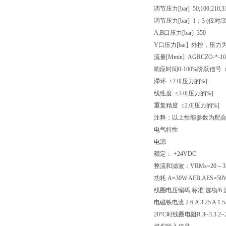
调节压力[bar] 50;100;210;31
调节压力[bar] 1；3 (仅对/35
A,B口压力[bar] 350
Y口压力[bar] 外控，压
流量[Mmin] AGRCZO-*-1
响应时间0-100%阶跃信号（
滯环 ≤2.0[压力的%]
线性度 ≤3.0[压力的%]
重复精度 ≤2.0[压力的%]
注释：以上性能参数为配合A
电气特性
电源
额定： +24VDC
整流和滤波：VRMs=20～3
功耗 A=30W AEB,AES=50
线圈电压编码 标准 选项/6 选
电磁铁电流 2.6 A 3.25 A 1.
20°C时线圈电阻R 3~3.3 2~2.