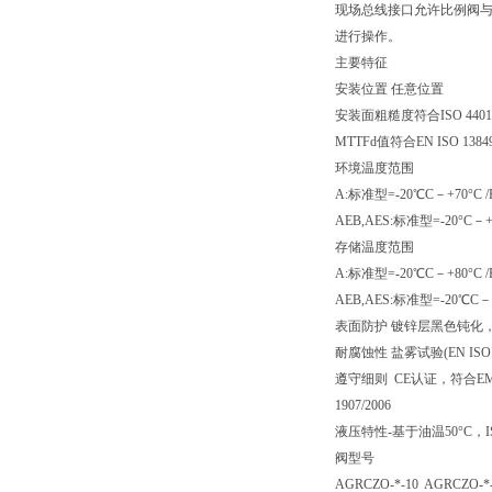
现场总线接口允许比例阀
进行操作。
主要特征
安装位置 任意位置
安装面粗糙度符合ISO 4401
MTTFd值符合EN ISO 138
环境温度范围
A:标准型=-20℃C－+70°C /
AEB,AES:标准型=-20°C－+
存储温度范围
A:标准型=-20℃C－+80°C /
AEB,AES:标准型=-20℃C－+
表面防护 镀锌层黑色钝化，
耐腐蚀性 盐雾试验(EN ISO 9
遵守细则 CE认证，符合EMC指令20
1907/2006
液压特性-基于油温50°C，I
阀型号
AGRCZO-*-10 AGRCZO-*