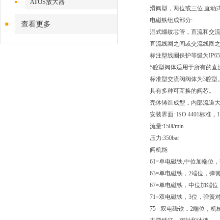
ATOS放大器
滑阀型，两位或三位.直动式
电磁铁组成部分:
查看更多
湿式螺纹芯管，直流和交
直流线圈之间或交流线圈
标注型线圈保护等级为IP65，
5腔型阀体适用于所有的直流
标准型交流阀阀体为3腔型
具有多种可互换的阀芯。
壳体铸造成型，内部流道
安装界面: ISO 4401标准，
流量:150l/min
压力:350bar
阀机能
61=单电磁铁,中位加端位
63=单电磁铁，2端位，弹
67=单电磁铁，中位加端
71=双电磁铁，3位，弹簧
75 =双电磁铁，2端位，机