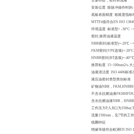
主要特征，密封和油液
安装位置 除脉冲操作时的-
底板表面精度 粗糙度指标Ra0.4,
MTTFd值符合EN ISO 138
环境温度 标准型= -30°C ~+70
密封,推荐油液温度
NBR密封(标准型)=-20℃ ~+6
FKM密封(VPE选项)=-20°C 
HNBR密封(BT选项)=-40°℃ 
推荐粘度 15~100mm2/s-大
油液清洁度 ISO 4406标准2
液压油
密封类型
类别
标准
矿物油
NBR，FKM,HNBR
不含水抗燃油液
FKM
HFDU
含水抗燃油液
NBR，HNBR
工作压力
P,A,B口为350ba
流量
150l/min，见7节的工
线圈特征
绝缘等级
符合欧洲EN ISO 