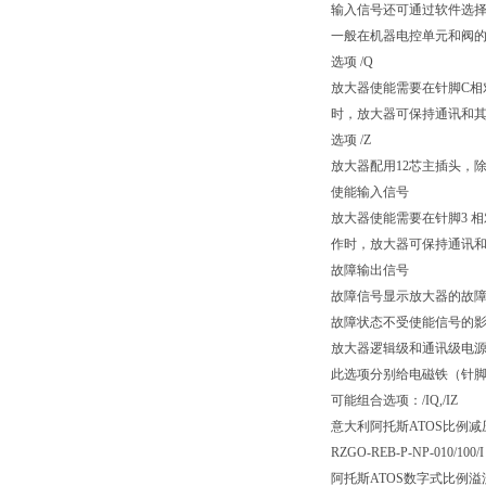
输入信号还可通过软件选择电
一般在机器电控单元和阀的
选项 /Q
放大器使能需要在针脚C相
时，放大器可保持通讯和其它的
选项 /Z
放大器配用12芯主插头，
使能输入信号
放大器使能需要在针脚3 
作时，放大器可保持通讯和其它
故障输出信号
故障信号显示放大器的故障状
故障状态不受使能信号的
放大器逻辑级和通讯级电
此选项分别给电磁铁（针脚
可能组合选项：/IQ,/IZ
意大利阿托斯ATOS比例
RZGO-REB-P-NP-010/100/I
阿托斯ATOS数字式比例溢