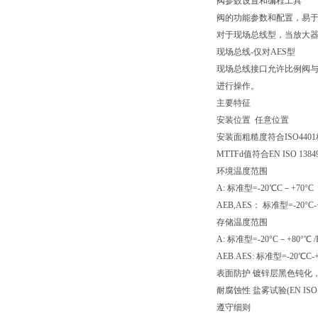
阀参数设置和编程工具
阀的功能参数和配置，易于通
对于现场总线型，当放大器
现场总线-仅对AES型
现场总线接口允许比例阀
进行操作。
主要特征
安装位置 任意位置
安装面粗糙度符合ISO4401标
MTTFd值符合EN ISO 138
环境温度范围
A: 标准型=-20℃C－+70°C 
AEB,AES： 标准型=-20°C-+
存储温度范围
A: 标准型=-20°C－+80°℃ 
AEB.AES: 标准型=-20℃C-+
表面防护 镀锌层黑色钝化，
耐腐蚀性 盐雾试验(EN ISO 9
遵守细则