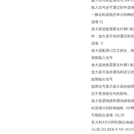
输入信号和监测信号为4~20
输入信号还可通过软件选择电
一般在机器电控单元和阀的
选项 /Q
放大器使能需要在针脚C相
时，放大器可保持通讯和其它的功
选项 /Z
放大器配用12芯主插头，
使能输入信号
放大器使能需要在针脚3 
放大器可保持通讯和其它的功能。
故障输出信号
故障信号显示放大器的故障状
态不受使能信号的影响。
放大器逻辑级和通讯级电
此选项分别给电磁铁（针脚1
可能组合选项: /IQ,/IZ
意大利ATOS阿托斯比例
AGRCZO-REB-P-NP-10/210