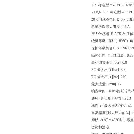
R： 标准型 = -20°C ~ +80°
REB,RES： 标准型 = -20°C 
20°C时线圈电阻R 3 ~ 3.3Ω
电磁线圈最大电流 2.4 A
压力传感器 E-ATR-8/*/I 输
绝缘等级 H级（180°C）电
保护等级符合DIN EN60529
隔热处理（仅对REB，RE
最小调节压力 [bar] 0.8
P口最大压力 [bar] 350
T口最大压力 [bar] 210
最大流量 [l/min] 12
响应时间0-100%阶跃信号(取
滞环 [最大压力的%] ≤0.3
线性度 [最大压力的%] ≤1
重复精度 [最大压力的%] ≤0
漂移 在∆T = 40°C时，零
密封和油液