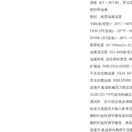
漂移 在T = 40°C时，零点
密封和油液
密封，推荐油液温度
NBR(标准型)= -20°C~+60
FKM (/PE选项)= -20°℃~+8
HNBR (/BT选项)= -40°C~
推荐粘度 20~100mm2/s-大
油液清洁度 ISO 4406标准2
油液种类 适合密封类型 
矿物油 NBR,FKM,HNBR |HL
不含水抗燃油液 FKM HFDU,
含水抗燃油液 NBR,HNBR H
选项/P-集成机械压力限定
AGRCZO-*/P可提供
调试时，压力设定值必须稍
给放大器提供大输入参考
顺时针旋转调节螺母直到
顺时针旋转调节螺母，再多
选项/R-集成单向阀用于流