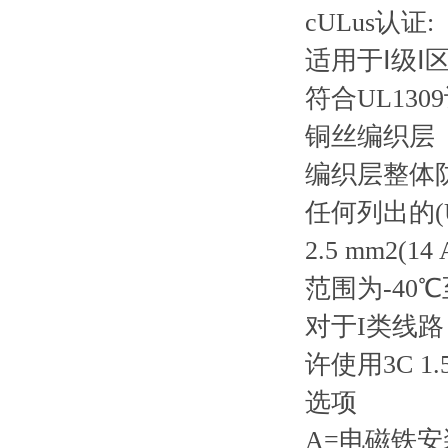
cULus认证:
适用于Ⅰ级Ⅰ
符合UL13
铜丝编织层
编织层整体
任何列出的(U
2.5 mm2(
范围为-40℃
对于I类线
许使用3C 1
选项
A=电磁铁安