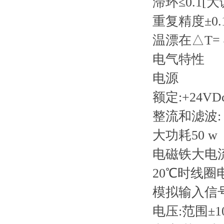
滞环
≤0.1[
重复精度
±0
温漂
在△T=
电气特性
电源
额定:+24VD
整流和滤波: V
大功耗
50 w
电磁铁大电
20℃时线圈
模拟输入信
电压:范围±10