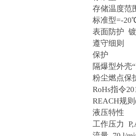
存储温度范
标准型=-20℃
表面防护 镀锌
遵守细则
保护
隔爆型外壳“E
粉尘燃点保护外
RoHs指令201
REACH规则(E
液压特性
工作压力 P,A,B
流量 70 l/mi