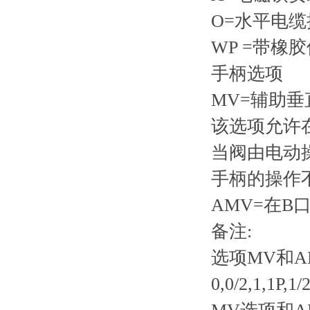
O=水平电
WP =带橡
手柄选项
MV=辅助垂
该选项允许
当阀由电动
手柄的操作
AMV=在B
备注:
选项MV和AM
0,0/2,1,1