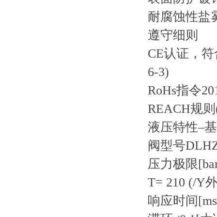
耐腐蚀性
盐雾
遵守细则
CE认证，符合E
6-3)
RoHs指令201
REACH规则(E
液压特性–基于
阀型号
DLH
压力极限[bar
T= 210 (/Y
响应时间[ms