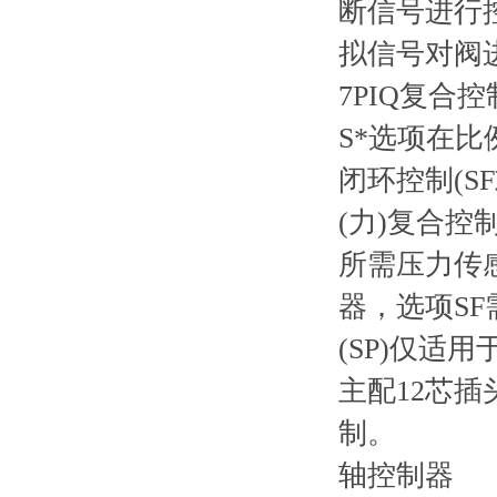
断信号进行
拟信号对阀
7PIQ复合
S*选项在
闭环控制(S
(力)复合控
所需压力传
器，选项SF
(SP)仅适
主配12芯
制。
轴控制器