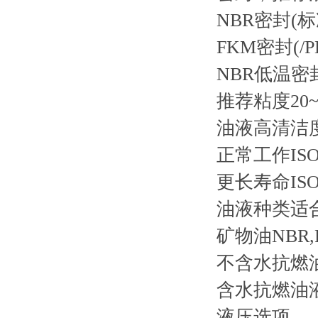
NBR密封(标准
FKM密封(/P
NBR低温密封(
推荐粘度
20
油液高清洁
正常工作
IS
更长寿命
IS
油液种类
适
矿物油
NBR
不含水抗燃
含水抗燃油
液压选项