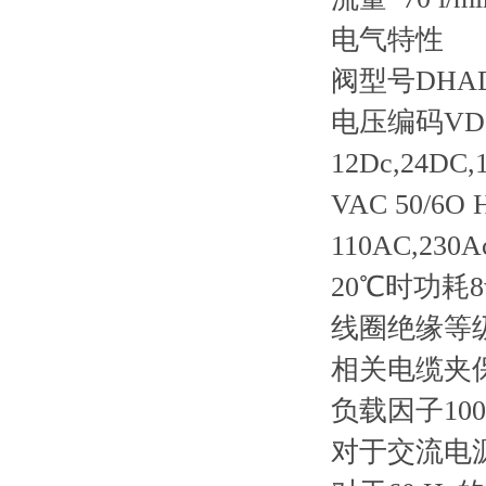
电气特性
阀型号
DHA
电压编码VDC 士
12Dc,24DC,
VAC 50/6O 
110AC,230A
20℃时功耗
线圈绝缘等
相关电缆夹
负载因子
10
对于交流电