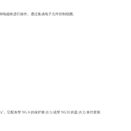
例电磁铁进行操作。通过集成电子元件控制线圈。
G 6 的保护塞 (8.1) 或带 NG10 的盖 (8.2) 来代替第