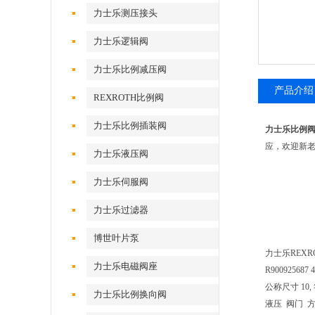
力士乐测压接头
力士乐逻辑阀
力士乐比例减压阀
产品介绍
REXROTH比例阀
力士乐比例插装阀
力士乐比例阀4WR
应，欢迎新
力士乐液压阀
力士乐伺服阀
力士乐过滤器
博世叶片泵
力士乐REXRO
力士乐电磁阀座
R900925687
公称尺寸 10,
力士乐比例换向阀
液压 阀门 