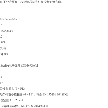
内的工业液压阀，根据液压符号可靠控制油流方向。
01-05-04-0-05
RA
bar]
315.0
.0
 W1
板安装
n]
30.0
过集成的电子元件实现电气控制
量
3
VDC
 芯设备插头 (6 + PE)
说明
7 针设备连接器 (6 + PE)，符合 EN 175201-804 标准
定值 4 … 20 mA
E - 电磁兼容性 (EMC) 指令 2014/30/EU