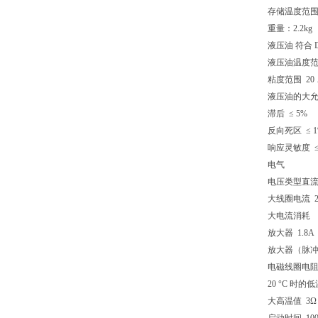
存储温度范围 -
重量：2.2kg 6
液压油 符合 D
液压油温度范围 
粘度范围 20 …
液压油的大允许污染
滞后 ≤ 5%
反向死区 ≤ 
响应灵敏度 ≤ 
电气
电压类型
直
大线圈电流 2
大电流消耗
放大器 1.8A
放大器（脉冲
电磁线圈电
20 °C 时的
大高温值 3Ω