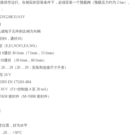
路排空运行。在相应的安装条件下，必须安装一个预载阀（预载压力约为 2 bar）。
例：
23/G24K31/A1V
口
带集成电子元件的比例方向阀
通径6，通径10）
E,E1,W,W1,EA,WA）
通径 30 l/min（7 l/min，15 l/min）
 （30 l/min，60 l/min）
0 ... 29（20 ... 29：安装和连接尺寸不变）
 24 V
N EN 175201-804
10 V（F1=控制值 4 至 20 mA）
KM 密封件（M=NBR 密封件）
E
意位置，好为水平
20 … +50°C