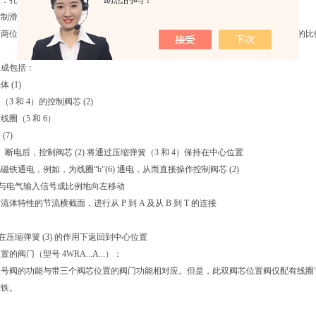
孔图按 ISO 4401
控制滑板
中两位四通及三位四通比例方向阀用作直动式设备。通过带对中螺纹和可拆卸线圈的比
构成包括：
 (1)
3 和 4）的控制阀芯 (2)
圈（5 和 6）
(7)
6）断电后，控制阀芯 (2) 将通过压缩弹簧（3 和 4）保持在中心位置
铁通电，例如，为线圈“b"(6) 通电，从而直接操作控制阀芯 (2)
2) 与电气输入信号成比例地向左移动
体特性的节流横截面，进行从 P 到 A 及从 B 到 T 的连接
) 在压缩弹簧 (3) 的作用下返回到中心位置
的阀门（型号 4WRA...A...）：
阀的功能与带三个阀芯位置的阀门功能相对应。但是，此双阀芯位置阀仅配有线圈“a"。它配有带 N
磁铁。