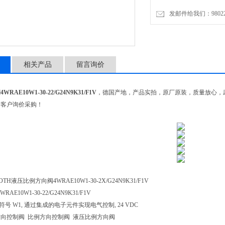
发邮件给我们：9802274
相关产品
留言询价
AE10W1-30-22/G24N9K31/F1V
，德国产地，产品实拍，原厂原装，质量放心，
老客户询价采购！
TH液压比例方向阀4WRAE10W1-30-2X/G24N9K31/F1V
 4WRAE10W1-30-22/G24N9K31/F1V
 符号 W1, 通过集成的电子元件实现电气控制, 24 VDC
方向控制阀 比例方向控制阀 液压比例方向阀