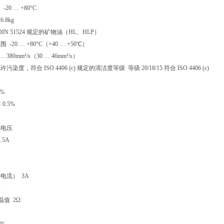
20 … +80°C
.8kg
IN 51524 规定的矿物油（HL、HLP）
-20 … +80°C（+40 … +50℃）
 380mm²/s（30 … 46mm²/s）
度，符合 ISO 4406 (c) 规定的清洁度等级 等级 20/18/15 符合 ISO 4406 (c)
1%
0.5%
流电压
.5A
电流） 3A
阻
低温值 2Ω