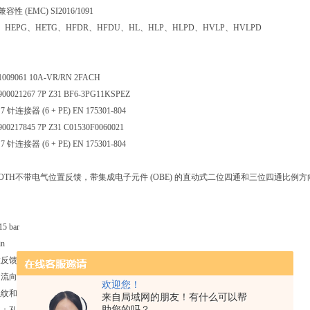
容性 (EMC) SI2016/1091
S、HEPG、HETG、HFDR、HFDU、HL、HLP、HLPD、HVLP、HVLPD
09061 10A-VR/RN 2FACH
21267 7P Z31 BF6-3PG11KSPEZ
连接器 (6 + PE) EN 175301-804
17845 7P Z31 C01530F0060021
连接器 (6 + PE) EN 175301-804
ROTH不带电气位置反馈，带集成电子元件 (OBE) 的直动式二位四通和三位四通比例方向
 bar
in
反馈，带集成电子元件 (OBE) 的直动式比例方向阀
的流向和流量
欢迎您！
螺纹和可拆卸线圈的比例电磁铁进行操作
来自局域网的朋友！有什么可以帮
助您的吗？