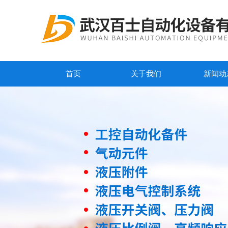
首页
关于我们
新闻动