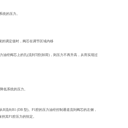
系统的压力。
弹簧的调定值时，阀芯在调节区域内移
力油经阀芯上的孔(流到T腔(卸荷)，则压力不再升高，从而实现过
来降低系统的压力。
从B流向B1 (DB 型)。P1腔的压力油经控制通道流到阀芯的左侧，
保持其P1腔压力的恒定。