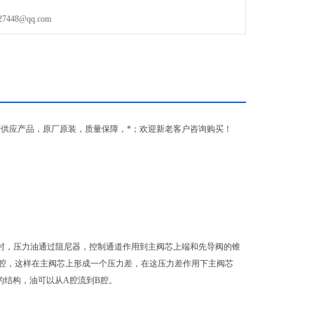
48@qq.com
营供应产品，原厂原装，质量保障，*；欢迎新老客户咨询购买！
同时，压力油通过阻尼器，控制通道作用到主阀芯上端和先导阀的锥
腔，这样在主阀芯上形成一个压力差，在这压力差作用下主阀芯
的结构，油可以从A腔流到B腔。