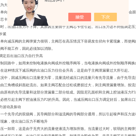
也为大，故出油口压力也跟随进油口压力的变化而变化。
的单向阀部分泄漏严重时,进油压力就会通过泄漏处传递给出油口，使出油口压力也会
阀芯卡住，也是使出油口压力随进油口压力变化的原因。
时，出油口压力不下降。其原因主要由于主阀芯卡住引起。出口压力达不到低调定压力
向卡紧
和单向减压阀的主阀弹簧力很弱，主阀芯在高压情况下容易发生径向卡紧现象，而使阀
使阀不能工作，因此必须加以消除。
力调定后出油口压力自行升高
控制回路中，如用来控制电液换向阀或外控顺序阀等，当电液换向阀或外控制顺序阀换
。在这种情况下减压阀的出油口压力往往会升高，这是由于主阀泄漏量过大所引起。
况中，因减压阀出口流量变为零，流量流经减压口的流量只有先导流量，由于先导流量
量由三角槽或斜面处流出。如果主阀芯配合过松或磨损过大，则主阀泄漏量增加。按流
由原有的先导流量和这部分泄漏量二部分组成。因阻尼孔面积和主阀上腔油液压力P3未
而必然引起主阀下腔油液压力P2的升高。因此，当减压阀出口压力调定好后，如果出
压力波动及振动
是一个先导式的双级阀，其导阀部分和溢流阀的导阀部分通用，所以引起噪声和压力波
荡现象，使出油口压力不断地升
升压一卸荷，这是由于无穷大的流量使液流力增加所致。当流量过大时，软弱的主阀弹