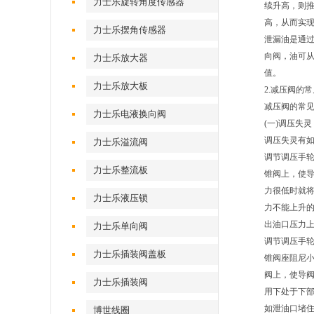
力士乐旋转角度传感器
续升高，则推
高，从而实
力士乐摆角传感器
泄漏油是通过
向阀，油可从
力士乐放大器
值。
力士乐放大板
2.减压阀的
减压阀的常
力士乐电液换向阀
(一)调压失灵
调压失灵有如
力士乐溢流阀
调节调压手
力士乐整流板
锥阀上，使
力很低时就
力士乐液压锁
力不能上升
出油口压力
力士乐单向阀
调节调压手
力士乐插装阀盖板
锥阀座阻尼
阀上，使导
力士乐插装阀
用下处于下
如泄油口堵
博世线圈