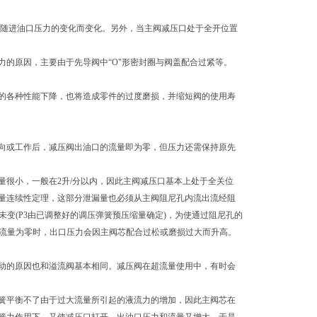
跟随进油口压力的变化而变化。另外，当主阀减压口处于全开位置
的原因，主要由于先导阀中“O"形密封圈与阀盖配合过紧等。
的各种性能下降，也将造成零件的过度磨损，并缩短阀的使用寿
向或工作后，减压阀出油口的流量即为零，但压力还需保持原先
很小，一般在2升/分以内，因此主阀减压口基本上处于全关位
量连续性定理，这部分泄漏量也必须从主阀阻尼孔内流出流经阻
变(P3由已调整好的调压弹簧预压缩量确定)，为使通过阻尼孔的
口流量为零时，出口压力会因主阀芯配合过松或磨损过大而升高。
动的原因也和溢流阀基本相同。减压阀在超流量使用中，有时会
簧平衡不了由于过大流量所引起的液流力的增加，因此主阀芯在