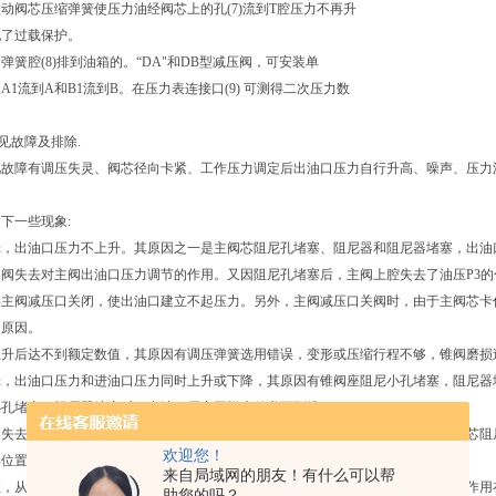
动阀芯压缩弹簧使压力油经阀芯上的孔(7)流到T腔压力不再升
现了过载保护。
弹簧腔(8)排到油箱的。“DA"和DB型减压阀，可安装单
A1流到A和B1流到B。在压力表连接口(9) 可测得二次压力数
常见故障及排除.
见故障有调压失灵、阀芯径向卡紧、工作压力调定后出油口压力自行升高、噪声、压力
下一些现象:
轮，出油口压力不上升。其原因之一是主阀芯阻尼孔堵塞、阻尼器和阻尼器堵塞，出油
导阀失去对主阀出油口压力调节的作用。又因阻尼孔堵塞后，主阀上腔失去了油压P3
将主阀减压口关闭，使出油口建立不起压力。另外，主阀减压口关阀时，由于主阀芯卡
的原因。
上升后达不到额定数值，其原因有调压弹簧选用错误，变形或压缩行程不够，锥阀磨损
轮，出油口压力和进油口压力同时上升或下降，其原因有锥阀座阻尼小孔堵塞，阻尼器
小孔堵塞，阻尼器堵塞后，出油口压力同样也传递不到锥
阀失去对主阀出油口压力调节作用。又因阻尼小孔堵塞后，使无先导流量流经主阀芯阻
欢迎您！
部位置，减压口通流面积为大，所以油口压力就随进油口压力的变化而变化。
来自局域网的朋友！有什么可以帮
住，从原理上来说，等于锥阀座阻尼小孔堵塞，阻尼器堵塞。这时出油口压力虽能作用
助您的吗？