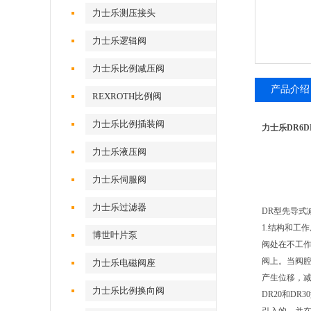
力士乐测压接头
力士乐逻辑阀
力士乐比例减压阀
产品介绍
REXROTH比例阀
力士乐比例插装阀
力士乐DR6DP
力士乐液压阀
力士乐伺服阀
力士乐过滤器
DR型先导式
1.结构和工作
博世叶片泵
阀处在不工作
阀上。当阀
力士乐电磁阀座
产生位移，减
力士乐比例换向阀
DR20和D