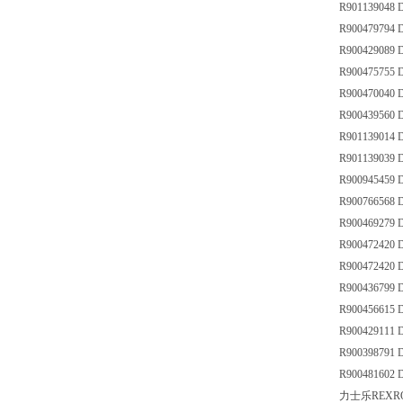
R901139048 
R900479794 
R900429089 
R900475755
R900470040
R900439560
R901139014
R901139039 
R900945459
R900766568 
R900469279 
R900472420
R900472420 
R900436799
R900456615 
R900429111
R900398791
R900481602
力士乐REX