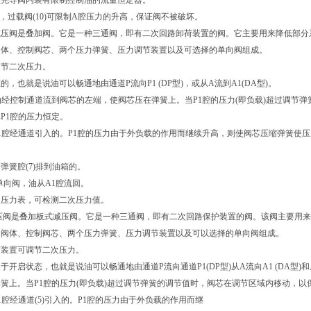
在先导阀内装有限制控制油的流量恒定器。
时，过载阀(10)可限制A腔压力的升高，保证阀不被破坏。
减压阀是叠加阀。它是一种三通阀，即有二次回路卸荷装置的阀。它主要用来降低部分
阀体、控制阀芯、两个压力弹簧、压力调节装置以及可选择的单向阀组成。
调节二次压力。
的，也就是说油可以畅通地由通道P流向P1 (DP型)，或从A流到A1(DA型)。
油经控制通道流到阀芯的左端，使阀芯压在弹簧上。当P1腔的压力(即负载)超过调节
P1腔的压力恒定。
1腔经通道引入的。P1腔的压力由于外负载的作用而继续升高，则使阀芯压缩弹簧使压
弹簧腔(7)排到油箱的。
择单向阀，油从A1腔流回。
装压力表，可检测二次压力值。
型减压阀是叠加板式减压阀。它是一种三通阀，即有二次回路保护装置的阀。该阀主要用
由阀体、控制阀芯、两个压力弹簧、压力调节装置以及可以选择的单向阀组成。
节装置可调节二次压力。
于开启状态，也就是说油可以畅通地由通道P流向通道P1(DP型)从A流向A1 (DA型)和
簧上。当P1腔的压力(即负载)超过调节弹簧的调节值时，阀芯在调节区域内移动，以
1腔经通道(5)引入的。P1腔的压力由于外负载的作用而继