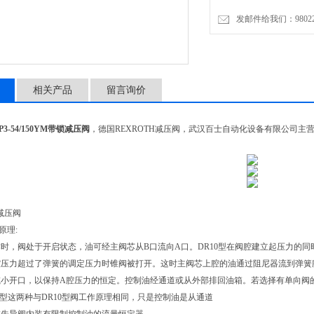
发邮件给我们：9802274
相关产品
留言询价
3-54/150YM带锁减压阀
，德国REXROTH减压阀，武汉百士自动化设备有限公司主
减压阀
原理:
时，阀处于开启状态，油可经主阀芯从B口流向A口。DR10型在阀腔建立起压力的
腔压力超过了弹簧的调定压力时锥阀被打开。这时主阀芯上腔的油通过阻尼器流到弹簧
小开口，以保持A腔压力的恒定。控制油经通道或从外部排回油箱。若选择有单向阀
R30型这两种与DR10型阀工作原理相同，只是控制油是从通道