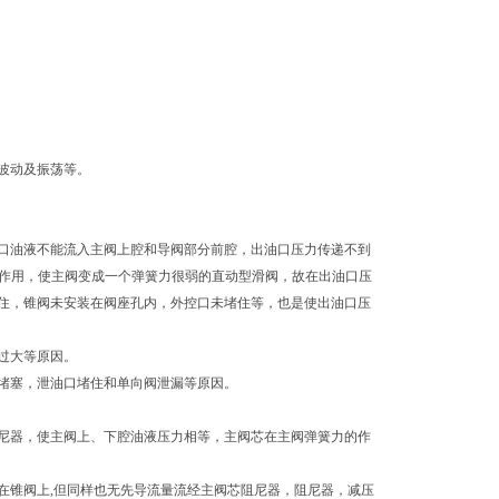
波动及振荡等。
口油液不能流入主阀上腔和导阀部分前腔，出油口压力传递不到
的作用，使主阀变成一个弹簧力很弱的直动型滑阀，故在出油口压
住，锥阀未安装在阀座孔内，外控口未堵住等，也是使出油口压
过大等原因。
堵塞，泄油口堵住和单向阀泄漏等原因。
尼器，使主阀上、下腔油液压力相等，主阀芯在主阀弹簧力的作
在锥阀上,但同样也无先导流量流经主阀芯阻尼器，阻尼器，减压