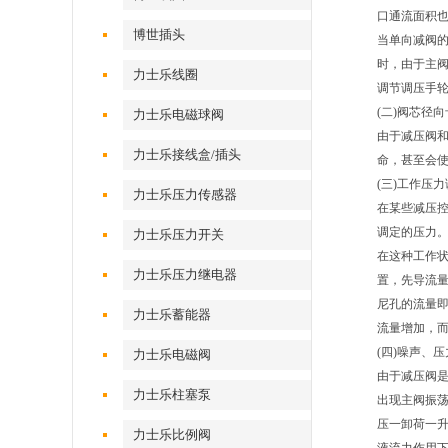
口通流面积
博世插头
当单向减阀
时，由于主
力士乐线圈
调节调压手轮
(二)阀芯径
力士乐电磁球阀
由于减压阀
力士乐接线盒/插头
命，甚至会
(三)工作压
力士乐压力传感器
在某些减压
调定的压力
力士乐压力开关
在这种工作状
力士乐压力继电器
置，先导流
尼孔的流量即
力士乐蓄能器
流量增加，
(四)噪声、
力士乐电磁阀
由于减压阀
力士乐柱塞泵
出现主阀振
压一卸荷一
力士乐比例阀