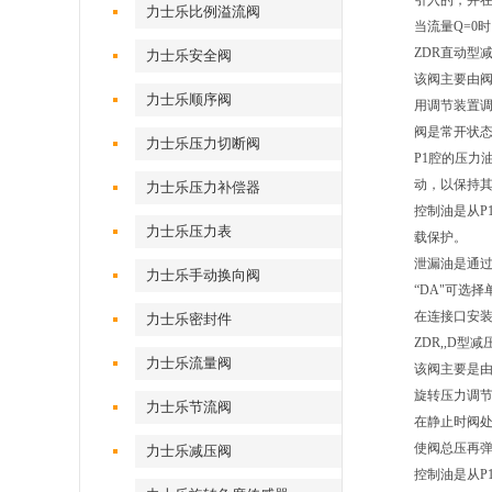
引入的，并
力士乐比例溢流阀
当流量Q=0
ZDR直动型
力士乐安全阀
该阀主要由
力士乐顺序阀
用调节装置
阀是常开状态
力士乐压力切断阀
P1腔的压力
动，以保持其
力士乐压力补偿器
控制油是从P
力士乐压力表
载保护。
泄漏油是通过
力士乐手动换向阀
“DA"可选
在连接口安
力士乐密封件
ZDR,,D
力士乐流量阀
该阀主要是
旋转压力调
力士乐节流阀
在静止时阀处
使阀总压再弹
力士乐减压阀
控制油是从P