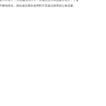
簧力作用下，又使减压口打开，出油口压力和流量又增大，于是
不断地变化，因此减压阀在使用时不宜超过推荐的公称流量。