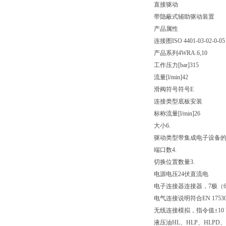
直接驱动
带隐蔽式辅助驱动装置
产品属性
连接图
ISO 4401-03-02-0-05
产品系列
4WRA.6,10
工作压力[bar]
315
流量[l/min]
42
滑阀符号
符号E
连接类型
底板安装
标称流量[l/min]
26
大小
6.
驱动类型
带集成电子设备
端口数
4.
切换位置数量
3.
电源电压
24伏直流电
电子连接器
连接器，7极（6
电气连接说明
符合EN 175
无线连接
模拟，指令值±10 
液压油
HL、HLP、HLPD、