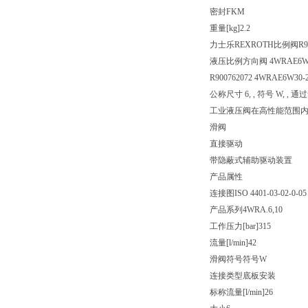
密封
FKM
重量[kg]
2.2
力士乐REXROTH比例阀R900
液压比例方向阀 4WRAE6W30-
R900762072 4WRAE6W30-2
公称尺寸 6, , 符号 W, ,
工业液压阀在高性能范围
滑阀
直接驱动
带隐蔽式辅助驱动装置
产品属性
连接图
ISO 4401-03-02-0-05
产品系列
4WRA.6,10
工作压力[bar]
315
流量[l/min]
42
滑阀符号
符号W
连接类型
底板安装
标称流量[l/min]
26