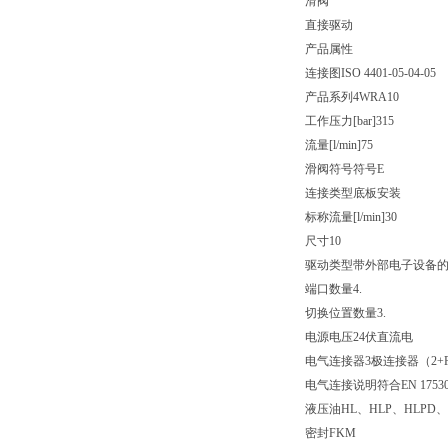
滑阀
直接驱动
产品属性
连接图
ISO 4401-05-04-05
产品系列
4WRA10
工作压力[bar]
315
流量[l/min]
75
滑阀符号
符号E
连接类型
底板安装
标称流量[l/min]
30
尺寸
10
驱动类型
带外部电子设备
端口数量
4.
切换位置数量
3.
电源电压
24伏直流电
电气连接器
3极连接器（2+
电气连接说明
符合EN 175
液压油
HL、HLP、HLPD、
密封
FKM