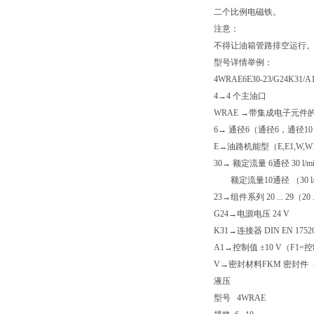
二个比例电磁铁。
注意：
不得让油箱管路排空运行。
型号详情举例：
4WRAE6E30-23/G24K31/A
4→4 个主油口
WRAE →带集成电子元件
6→ 通径6（通径6，通径1
E→油路机能型（E,E1,W,W1
30→ 额定流量 6通径 30 l/min
额定流量10通径 （30 l/mi
23→组件系列 20 ... 29（
G24→电源电压 24 V
K31→连接器 DIN EN 17520
A1→控制值 ±10 V（F1=控制
V→密封材料FKM 密封件（
液压
型号 4WRAE