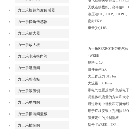
电气连接说明
符合EN 175
无线连接
模拟，命令值0…10
力士乐旋转角度传感器
液压油
HL、HLP、HLPD、
密封
FKM
力士乐摆角传感器
重量[kg]
1.88
力士乐放大器
力士乐放大板
力士乐REXROTH带电气
4WREE
力士乐电液换向阀
规格 6, 10
力士乐溢流阀
组件系列 2X
大工作压力 315 bar
力士乐整流板
大流量 180 l/min
带电气位置反馈和集成电子元
力士乐液压锁
调整体积流量的方向和大
力士乐单向阀
通过带对中螺纹和可拆卸
用于底板安装：孔图按 ISO 
力士乐插装阀盖板
弹簧定中的控制滑板
型号 4WREE...-2X/...
力士乐插装阀