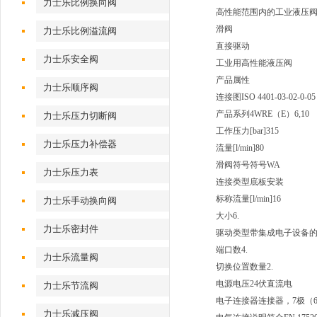
力士乐比例换向阀
高性能范围内的工业液压
滑阀
力士乐比例溢流阀
直接驱动
力士乐安全阀
工业用高性能液压阀
产品属性
力士乐顺序阀
连接图
ISO 4401-03-02-0-05
产品系列
4WRE（E）6,10
力士乐压力切断阀
工作压力[bar]
315
力士乐压力补偿器
流量[l/min]
80
滑阀符号
符号WA
力士乐压力表
连接类型
底板安装
标称流量[l/min]
16
力士乐手动换向阀
大小
6.
力士乐密封件
驱动类型
带集成电子设备
端口数
4.
力士乐流量阀
切换位置数量
2.
电源电压
24伏直流电
力士乐节流阀
电子连接器
连接器，7极（6
力士乐减压阀