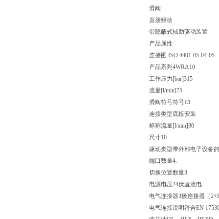
滑阀
直接驱动
带隐蔽式辅助驱动装置
产品属性
连接图 ISO 4401-05-04-05
产品系列
4WRA10
工作压力[bar]
315
流量[l/min]
75
滑阀符号
符号E1
连接类型
底板安装
标称流量[l/min]
30
尺寸
10
驱动类型
带外部电子设备
端口数量
4.
切换位置数量
3.
电源电压
24伏直流电
电气连接器
3极连接器（2+
电气连接说明
符合EN 175