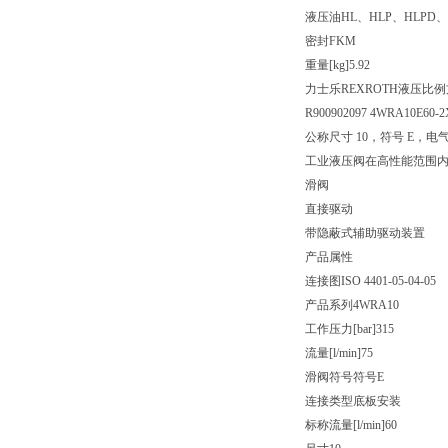
液压油
HL、HLP、HLPD、
密封
FKM
重量[kg]
5.92
力士乐REXROTH液压比
R900902097 4WRA10E60-
公称尺寸 10，符号 E，电气
工业液压阀在高性能范围
滑阀
直接驱动
带隐蔽式辅助驱动装置
产品属性
连接图
ISO 4401-05-04-05
产品系列
4WRA10
工作压力[bar]
315
流量[l/min]
75
滑阀符号
符号E
连接类型
底板安装
标称流量[l/min]
60