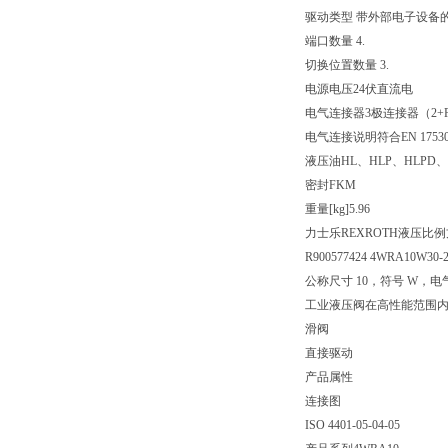
驱动类型 带外部电子设备
端口数量 4.
切换位置数量 3.
电源电压
24伏直流电
电气连接器
3极连接器（2+
电气连接说明
符合EN 175
液压油
HL、HLP、HLPD、
密封
FKM
重量[kg]
5.96
力士乐REXROTH液压比
R900577424 4WRA10W30-
公称尺寸 10，符号 W，电
工业液压阀在高性能范围
滑阀
直接驱动
产品属性
连接图
ISO 4401-05-04-05