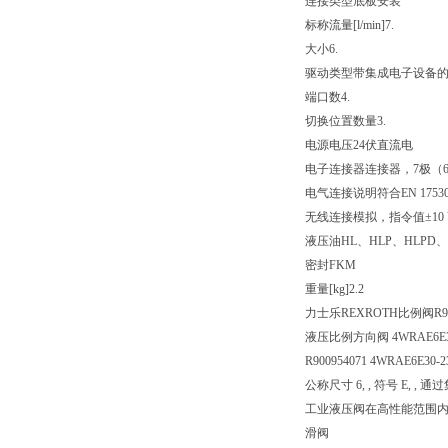
连接类型
底板安装
标称流量[l/min]
7.
大小
6.
驱动类型
带集成电子设备
端口数
4.
切换位置数量
3.
电源电压
24伏直流电
电子连接器
连接器，7极（6
电气连接说明
符合EN 175
无线连接
模拟，指令值±10 
液压油
HL、HLP、HLPD、
密封
FKM
重量[kg]
2.2
力士乐REXROTH比例阀R900
液压比例方向阀 4WRAE6E30-
R900954071 4WRAE6E30-2
公称尺寸 6, , 符号 E, ,
工业液压阀在高性能范围
滑阀