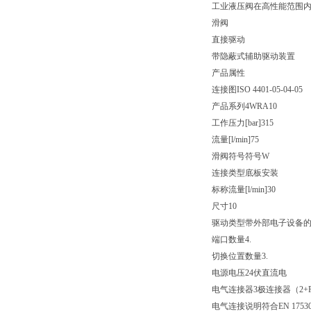
工业液压阀在高性能范围
滑阀
直接驱动
带隐蔽式辅助驱动装置
产品属性
连接图
ISO 4401-05-04-05
产品系列
4WRA10
工作压力[bar]
315
流量[l/min]
75
滑阀符号
符号W
连接类型
底板安装
标称流量[l/min]
30
尺寸
10
驱动类型
带外部电子设备
端口数量
4.
切换位置数量
3.
电源电压
24伏直流电
电气连接器
3极连接器（2+
电气连接说明
符合EN 175