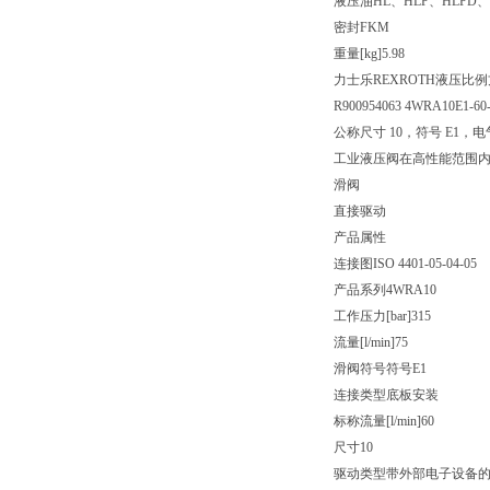
液压油
HL、HLP、HLPD、
密封
FKM
重量[kg]
5.98
力士乐REXROTH液压比
R900954063 4WRA10E1-60
公称尺寸 10，符号 E1，电
工业液压阀在高性能范围
滑阀
直接驱动
产品属性
连接图
ISO 4401-05-04-05
产品系列
4WRA10
工作压力[bar]
315
流量[l/min]
75
滑阀符号
符号E1
连接类型
底板安装
标称流量[l/min]
60
尺寸
10
驱动类型
带外部电子设备