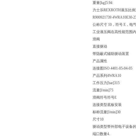
重量[kg]
5.94
力士乐REXROTH液压比
R900921739 4WRA10E30-
公称尺寸 10，符号 E，电气
工业液压阀在高性能范围
滑阀
直接驱动
带隐蔽式辅助驱动装置
产品属性
连接图
ISO 4401-05-04-05
产品系列
4WRA10
工作压力[bar]
315
流量[l/min]
75
滑阀符号
符号E
连接类型
底板安装
标称流量[l/min]
30
尺寸
10
驱动类型
带外部电子设备
端口数量
4.