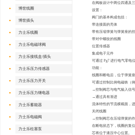
在阀板设计中两位四通及
博世线圈
设置：
阀门的基本构成包括：
博世插头
带连接面的壳体
带有压缩弹簧与弹簧座的
力士乐线圈
带对中螺纹的线圈
力士乐电磁球阀
位置传感器
集成电子元件
力士乐接线盒/插头
可通过 Pg7 进行电气零电
功能：
力士乐压力传感器
线圈和断电后，位于弹簧
力士乐压力开关
可通过控制比例电磁铁（例
→控制阀芯与电气输入信
力士乐压力继电器
→通过具有渐进
流体特性的节流横截面，进行从 
力士乐蓄能器
关闭线圈
力士乐电磁阀
→控制阀芯在压缩弹簧的
在断电状态下，线圈的复位
力士乐柱塞泵
芯将位于液压中心位置。