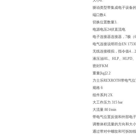
大小
6.
驱动类型
带集成电子设备
端口数
4.
切换位置数量
3.
电源电压
24伏直流电
电子连接器
连接器，7极（6
电气连接说明
符合EN 175
无线连接
模拟，指令值4…2
液压油
HL、HLP、HLPD、
密封
FKM
重量[kg]
2.2
力士乐REXROTH带电气
规格 6
组件系列 2X
大工作压力 315 bar
大流量 80 l/min
带电气位置反馈和外部电
调整体积流量的方向和大
通过带对中螺纹和可拆卸