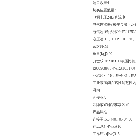
端口数量
4.
切换位置数量
3.
电源电压
24伏直流电
电气连接器
3极连接器（2+
电气连接说明
符合EN 175
液压油
HL、HLP、HLPD、
密封
FKM
重量[kg]
5.99
力士乐REXROTH液压比
R900908978 4WRA10E1-60
公称尺寸 10，符号 E1，电
工业液压阀在高性能范围
滑阀
直接驱动
带隐蔽式辅助驱动装置
产品属性
连接图
ISO 4401-05-04-05
产品系列
4WRA10
工作压力[bar]
315