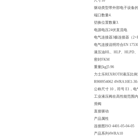
尺寸
10
驱动类型
带外部电子设备
端口数量
4.
切换位置数量
3.
电源电压
24伏直流电
电气连接器
3极连接器（2+
电气连接说明
符合EN 175
液压油
HL、HLP、HLPD、
密封
FKM
重量[kg]
5.96
力士乐REXROTH液压比
R900954062 4WRA10E1-30
公称尺寸 10，符号 E1，电
工业液压阀在高性能范围
滑阀
直接驱动
产品属性
连接图
ISO 4401-05-04-05
产品系列
4WRA10