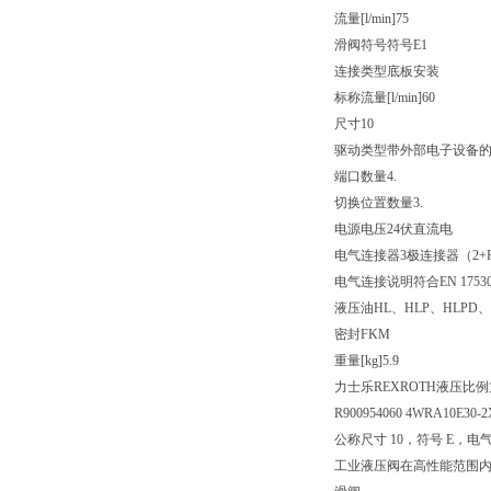
流量[l/min]
75
滑阀符号
符号E1
连接类型
底板安装
标称流量[l/min]
60
尺寸
10
驱动类型
带外部电子设备
端口数量
4.
切换位置数量
3.
电源电压
24伏直流电
电气连接器
3极连接器（2+
电气连接说明
符合EN 175
液压油
HL、HLP、HLPD、
密封
FKM
重量[kg]
5.9
力士乐REXROTH液压比
R900954060 4WRA10E30-2
公称尺寸 10，符号 E，电气
工业液压阀在高性能范围