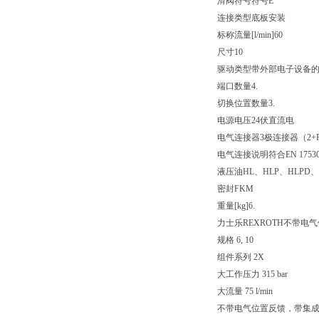
滑阀符号
符号E
连接类型
底板安装
标称流量[l/min]
60
尺寸
10
驱动类型
带外部电子设备
端口数量
4.
切换位置数量
3.
电源电压
24伏直流电
电气连接器
3极连接器（2+
电气连接说明
符合EN 175
液压油
HL、HLP、HLPD、
密封
FKM
重量[kg]
6.
力士乐REXROTH不带电
规格 6, 10
组件系列 2X
大工作压力 315 bar
大流量 75 l/min
不带电气位置反馈，带集成电