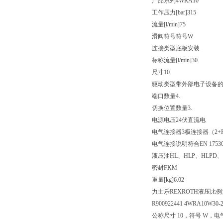
产品系列
4WRA10
工作压力[bar]
315
流量[l/min]
75
滑阀符号
符号W
连接类型
底板安装
标称流量[l/min]
30
尺寸
10
驱动类型
带外部电子设备
端口数量
4.
切换位置数量
3.
电源电压
24伏直流电
电气连接器
3极连接器（2+
电气连接说明
符合EN 175
液压油
HL、HLP、HLPD、
密封
FKM
重量[kg]
6.02
力士乐REXROTH液压比
R900922441 4WRA10W30-
公称尺寸 10，符号 W，电