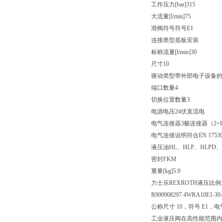
工作压力[bar]
315
大流量[l/min]
75
滑阀符号
符号E1
连接类型
底板安装
标称流量[l/min]
30
尺寸
10
驱动类型
带外部电子设备
端口数量
4.
切换位置数量
3.
电源电压
24伏直流电
电气连接器
3极连接器（2+
电气连接说明
符合EN 175
液压油
HL、HLP、HLPD、
密封
FKM
重量[kg]
5.9
力士乐REXROTH液压比
R900908297 4WRA10E1-30
公称尺寸 10，符号 E1，电
工业液压阀在高性能范围