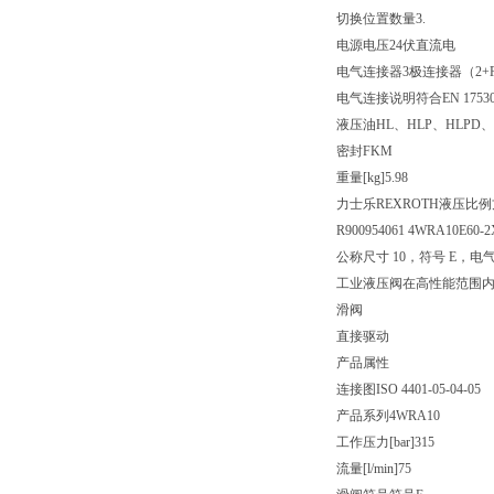
切换位置数量
3.
电源电压
24伏直流电
电气连接器
3极连接器（2+
电气连接说明
符合EN 175
液压油
HL、HLP、HLPD、
密封
FKM
重量[kg]
5.98
力士乐REXROTH液压比
R900954061 4WRA10E60-2
公称尺寸 10，符号 E，电气
工业液压阀在高性能范围
滑阀
直接驱动
产品属性
连接图
ISO 4401-05-04-05
产品系列
4WRA10
工作压力[bar]
315
流量[l/min]
75