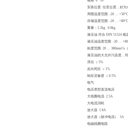
规格 6 10
安装位置 任意位置，好为
周围温度范围 -20 … +50°
存储温度范围 -20 … +80°
重量：2.2kg 6.8kg
液压油 符合 DIN 51524
液压油温度范围 -20 … +80
粘度范围 20 … 380mm²/s（3
液压油的大允许污染度，符合 ISO 
滞后 ≤ 5%
反向死区 ≤ 1%
响应灵敏度 ≤ 0.5%
电气
电压类型
直流电压
大线圈电流 2.5A
大电流消耗
放大器 1.8A
放大器（脉冲电流） 3A
电磁线圈电阻