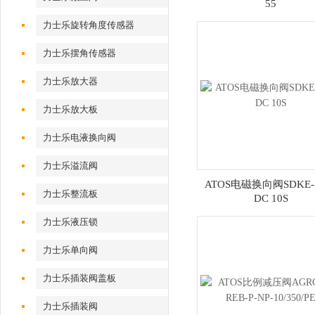
55
力士乐旋转角度传感器
力士乐摆角传感器
力士乐放大器
力士乐放大板
力士乐电液换向阀
力士乐溢流阀
ATOS电磁换向阀SDKE-1
力士乐整流板
DC 10S
力士乐液压锁
力士乐单向阀
力士乐插装阀盖板
力士乐插装阀