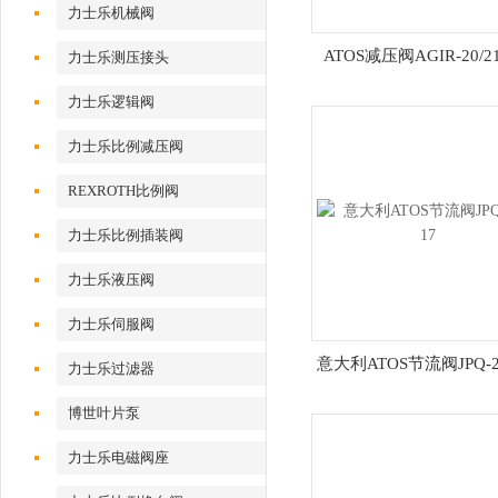
力士乐机械阀
ATOS减压阀AGIR-20/21
力士乐测压接头
力士乐逻辑阀
力士乐比例减压阀
REXROTH比例阀
力士乐比例插装阀
力士乐液压阀
力士乐伺服阀
意大利ATOS节流阀JPQ-21
力士乐过滤器
博世叶片泵
力士乐电磁阀座