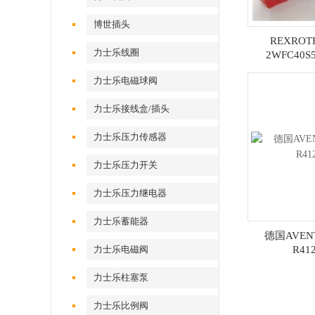
博世插头
REXRO
力士乐线圈
2WFC40S5
力士乐电磁球阀
力士乐接线盒/插头
力士乐压力传感器
力士乐压力开关
力士乐压力继电器
力士乐蓄能器
德国AVEN
力士乐电磁阀
R41
力士乐柱塞泵
力士乐比例阀