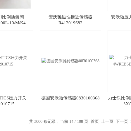
TH比例插装阀
安沃驰磁性接近传感器
安沃驰压力传
00L-10/M/K4
R412019682
TICS压力开关
德国安沃驰传感器0830100368
力士乐比例换
2010715
3X/
共 3000 条记录，当前 14 / 108 页
首页
上一页
下一页