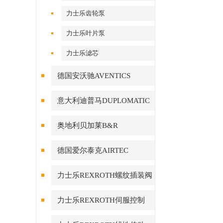
力士乐齿轮泵
力士乐叶片泵
力士乐滤芯
德国安沃驰AVENTICS
意大利迪普马DUPLOMATIC
奥地利贝加莱B&R
德国爱尔泰克AIRTEC
力士乐REXROTH螺纹插装阀
力士乐REXROTH伺服控制