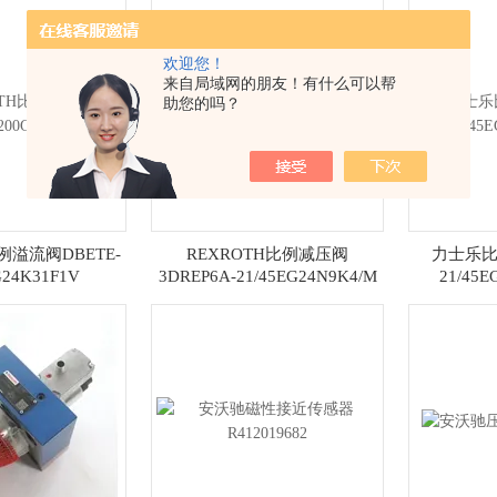
欢迎您！
来自局域网的朋友！有什么可以帮
助您的吗？
例溢流阀DBETE-
REXROTH比例减压阀
力士乐比例
G24K31F1V
3DREP6A-21/45EG24N9K4/M
21/45E