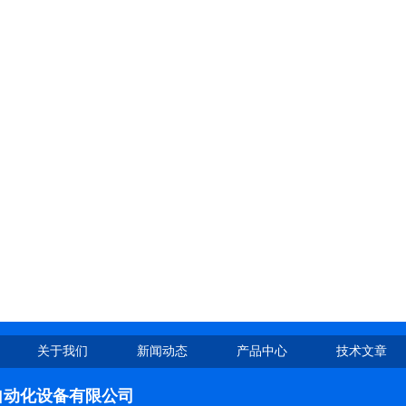
关于我们
新闻动态
产品中心
技术文章
自动化设备有限公司