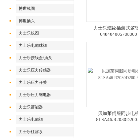
博世线圈
博世插头
力士乐螺纹插装式逻
力士乐线圈
048404005708000
力士乐电磁球阀
力士乐接线盒/插头
力士乐压力传感器
力士乐压力开关
力士乐压力继电器
力士乐蓄能器
贝加莱伺服同步电
力士乐电磁阀
8LSA46.R2030D200
力士乐柱塞泵