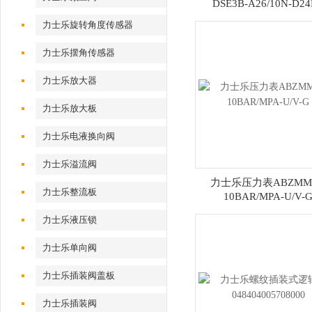
DSE3B-A26/10N-D2
力士乐旋转角度传感器
力士乐摆角传感器
力士乐放大器
力士乐放大板
力士乐电液换向阀
力士乐溢流阀
力士乐压力表ABZMM6
力士乐整流板
10BAR/MPA-U/V-
力士乐液压锁
力士乐单向阀
力士乐插装阀盖板
力士乐插装阀