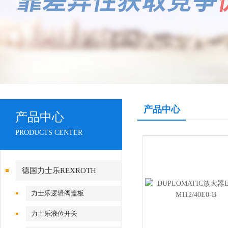
产品中心
产品中心
PRODUCTS CENTER
德国力士乐REXROTH
力士乐逻辑阀盖板
力士乐液位开关